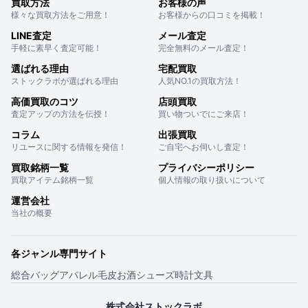
買取方法
お客様の声
様々な買取方法をご用意！
お客様からの口コミを掲載！
LINE査定
メール査定
手軽に素早く査定可能！
完全無料のメール査定！
選ばれる理由
宅配買取
ストックラボが選ばれる理由
人気NO.1の買取方法！
高価買取のコツ
店頭買取
査定アップの方法を伝授！
買い物ついでにご来店！
コラム
出張買取
リユースに関する情報を発信！
ご自宅へお伺いし査定！
買取銘柄一覧
プライバシーポリシー
買取アイテム銘柄一覧
個人情報の取り扱いについて
運営会社
当社の概要
各ジャンル専門サイト
総合
バッグ
アパレル
毛皮
お酒
シューズ
時計
文具
株式会社ストックラボ