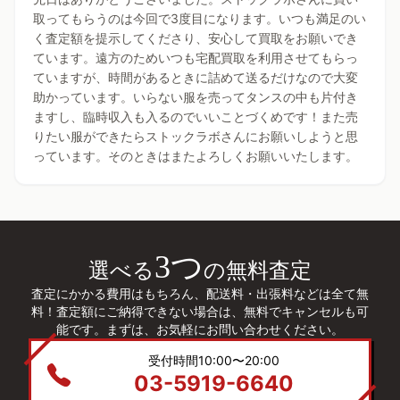
取ってもらうのは今回で3度目になります。いつも満足のい
く査定額を提示してくださり、安心して買取をお願いでき
ています。遠方のためいつも宅配買取を利用させてもらっ
ていますが、時間があるときに詰めて送るだけなので大変
助かっています。いらない服を売ってタンスの中も片付き
ますし、臨時収入も入るのでいいことづくめです！また売
りたい服ができたらストックラボさんにお願いしようと思
っています。そのときはまたよろしくお願いいたします。
3つ
選べる
の無料査定
査定にかかる費用はもちろん、配送料・出張料などは全て無
料！査定額にご納得できない場合は、無料でキャンセルも可
能です。まずは、お気軽にお問い合わせください。
受付時間10:00〜20:00
03-5919-6640