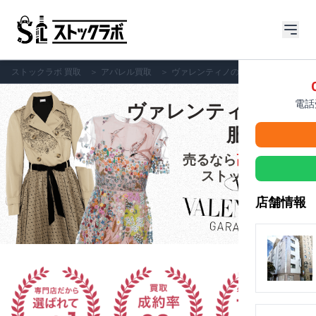
ストックラボ 買取
＞
アパレル買取
＞
ヴァレンティノの洋服
電話受
ヴァレンティノの洋
服の買取
売るなら
高価買取
の
ストックラボへ!!
店舗情報