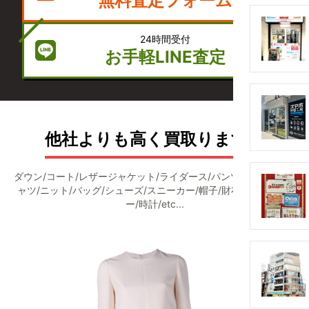
無料査定フォーム
24時間受付
お手軽LINE査定
他社よりも高く買取ります！
ダウン/コート/レザージャケット/ライダース/パンツ/デニム/Ｔシ
ャツ/ニット/バッグ/シューズ/スニーカー/帽子/財布/アクセサリ
ー/時計/etc...