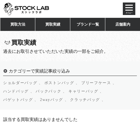
toggl
navig
買取方法
買取実績
ブランド一覧
店舗案内
買取実績
過去にお取引させていただいた実績の一部をご紹介。
カテゴリーで実績記事絞り込み
ショルダーバッグ 、
ボストンバッグ 、
ブリーフケース 、
ハンドバッグ 、
バックパック 、
キャリーバッグ 、
バゲットバッグ 、
2wayバッグ 、
クラッチバッグ 、
該当する買取実績はありませんでした