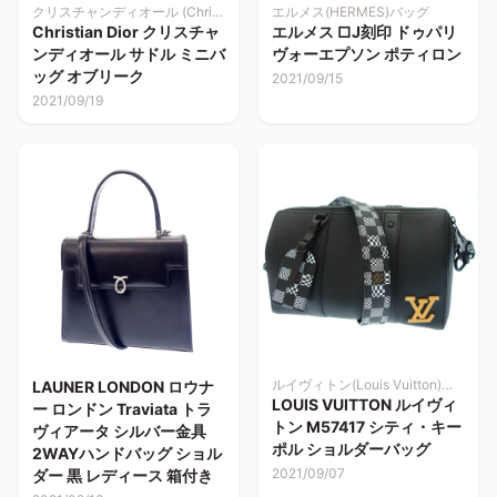
クリスチャンディオール (Christian Dior)バッグ
エルメス(HERMES)バッグ
Christian Dior クリスチャ
エルメス □J刻印 ドゥパリ
ンディオール サドル ミニバ
ヴォーエプソン ポティロン
ッグ オブリーク
2021/09/15
2021/09/19
ルイヴィトン(Louis Vuitton)バッグ
LAUNER LONDON ロウナ
LOUIS VUITTON ルイヴィ
ー ロンドン Traviata トラ
トン M57417 シティ・キー
ヴィアータ シルバー金具
ポル ショルダーバッグ
2WAYハンドバッグ ショル
2021/09/07
ダー 黒 レディース 箱付き