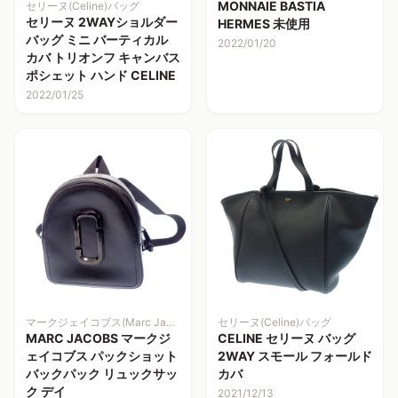
MONNAIE BASTIA
セリーヌ(Celine)バッグ
セリーヌ 2WAYショルダー
HERMES 未使用
バッグ ミニ バーティカル
2022/01/20
カバ トリオンフ キャンバス
ポシェット ハンド CELINE
2022/01/25
マークジェイコブス(Marc Jacobs)
セリーヌ(Celine)バッグ
MARC JACOBS マークジ
CELINE セリーヌ バッグ
ェイコブス パックショット
2WAY スモール フォールド
バックパック リュックサッ
カバ
ク デイ
2021/12/13