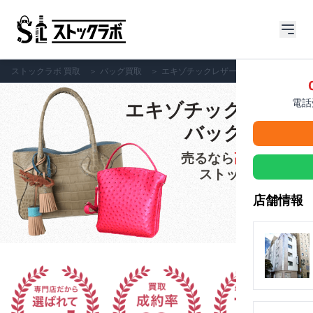
ストックラボ 買取
＞
バッグ買取
＞
エキゾチックレザーバッグ
電話受
エキゾチックレザー
バッグの買取
売るなら
高価買取
の
ストックラボへ!!
店舗情報