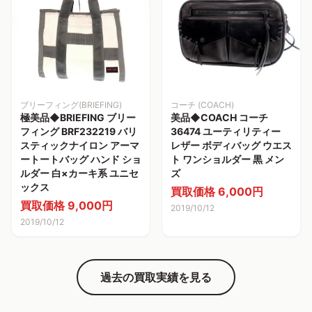
ブリーフィング(BRIEFING)
コーチ (COACH)
極美品◆BRIEFING ブリー
美品◆COACH コーチ
フィング BRF232219 バリ
36474 ユーティリティー
スティックナイロン アーマ
レザー ボディバッグ ウエス
ートートバッグ ハンド ショ
ト ワンショルダー 黒 メン
ルダー 白×カーキ系 ユニセ
ズ
ックス
買取価格 6,000円
買取価格 9,000円
2019/10/12
2019/10/12
過去の買取実績を見る