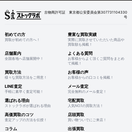
古物商許可証 東京都公安委員会第307731104330
号
初めての方
豊富な買取実績
買取が初めての方へ！
実際に買取させていただいた商品や
買取額も掲載！
店舗案内
よくある質問
全国各地へ店舗展開中！
お客様からよく頂くご質問をまとめ
て掲載！
買取方法
お客様の声
様々な買取方法をご用意！
お客様からの口コミを掲載！
LINE査定
メール査定
手軽に素早く査定可能！
完全無料のメール査定！
選ばれる理由
宅配買取
ストックラボが選ばれる理由
人気NO.1の買取方法！
高価買取のコツ
店頭買取
査定アップの方法を伝授！
買い物ついでにご来店！
コラム
出張買取