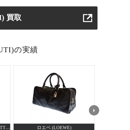
)
買取
TI)の実績
グローブトロッター(GLOBE-TROTTER)
ロエベ (LOEWE)
ジョルジオ アルマーニ