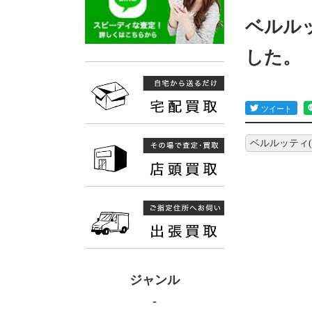
ベルルッ
した。
ベルルッティ(B
ジャンル
-