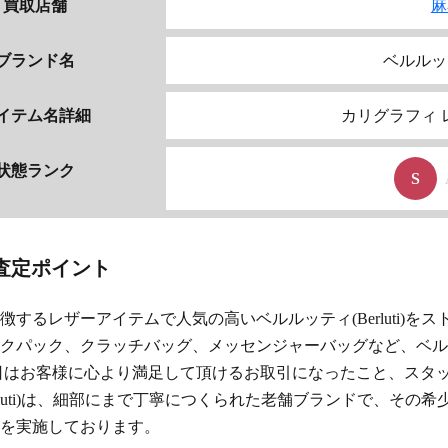
買取店舗
麻
ブランド名
ベルルッテ
イテム名詳細
カリグラフィ 
状態ランク
S
査定ポイント
徴するレザーアイテムで人気の高い
ベルルッティ(Berluti)
をス
クパック、クラッチバッグ、メッセンジャーバッグなど、ベル
日はお客様に心より満足して頂けるお取引になったこと、スタ
ti)
は、細部にまで丁寧につくられた老舗ブランドで、その希
を実施しております。