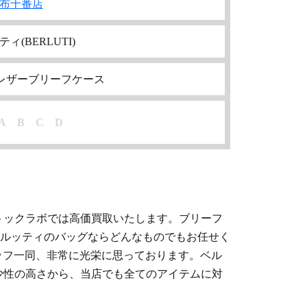
布十番店
ィ(BERLUTI)
レザーブリーフケース
A
B
C
D
トックラボでは高価買取いたします。ブリーフ
ルッティのバッグならどんなものでもお任せく
ッフ一同、非常に光栄に思っております。
ベル
少性の高さから、当店でも全てのアイテムに対