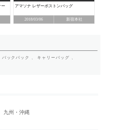
ケー
アマソナ レザーボストンバッグ
2wayレザーシ
2018/03/06
新宿本社
2018/03/02
、
バックパック 、
キャリーバッグ 、
九州・沖縄