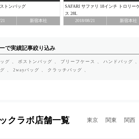
ボストンバッグ
SAFARI サファリ 18インチ トロリー
ス 28L
/21
新宿本社
2018/08/21
新宿本社
ーで実績記事絞り込み
ッグ 、
ボストンバッグ 、
ブリーフケース 、
ハンドバッグ 
グ 、
2wayバッグ 、
クラッチバッグ 、
ックラボ店舗一覧
東京
関東
関西