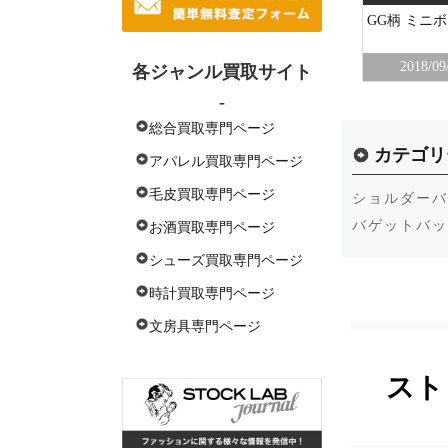
セメタリークロス タガージップ ラージ ジ
GG柄 ミニ
ムバッグ スエードボストンバッグ
番店
2017/09/19
新宿本社
2018/09
各ジャンル買取サイト
-
総合買取専門ページ
カテゴリ
アパレル買取専門ページ
毛皮買取専門ページ
ショルダーバ
バゲットバッ
お酒買取専門ページ
シューズ買取専門ページ
時計買取専門ページ
文房具専門ページ
スト