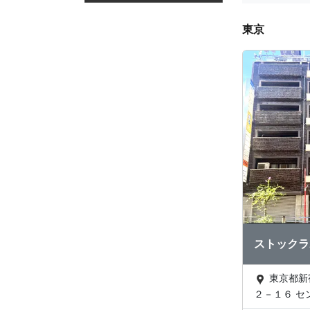
東京
ストックラ
東京都新宿区新宿２－１
２－１６ セ