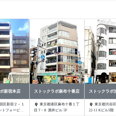
ボ新宿本店
ストックラボ麻布十番店
ストックラボ
東京都港区麻布十番１丁
東京都渋谷区渋谷1丁目
ントフォービル
目７−９ 酒井ビル 5F
22-11 Kビル5階