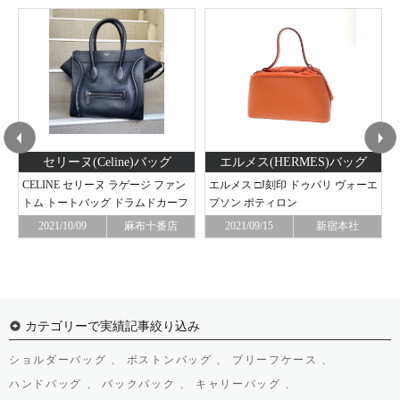
セリーヌ(Celine)バッグ
エルメス(HERMES)バッグ
CELINE セリーヌ ラゲージ ファン
エルメス □J刻印 ドゥパリ ヴォーエ
トム トートバッグ ドラムドカーフ
プソン ポティロン
スキン 黒
円
2021/10/09
麻布十番店
2021/09/15
新宿本社
カテゴリーで実績記事絞り込み
ショルダーバッグ 、
ボストンバッグ 、
ブリーフケース 、
ハンドバッグ 、
バックパック 、
キャリーバッグ 、