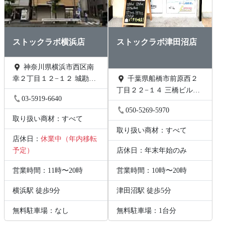
ストックラボ横浜店
ストックラボ津田沼店
神奈川県横浜市西区南
幸２丁目１２−１２ 城勘ビ
千葉県船橋市前原西２
ル 1F
丁目２２−１４ 三橋ビル
03-5919-6640
202号
050-5269-5970
取り扱い商材：すべて
取り扱い商材：すべて
店休日：
休業中（年内移転
予定）
店休日：年末年始のみ
営業時間：11時〜20時
営業時間：10時〜20時
横浜駅 徒歩9分
津田沼駅 徒歩5分
無料駐車場：なし
無料駐車場：1台分