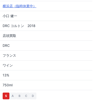
横浜店（臨時休業中）
小口 健一
DRC コルトン 2018
店頭買取
DRC
フランス
ワイン
13%
750ml
S
A
B
C
D