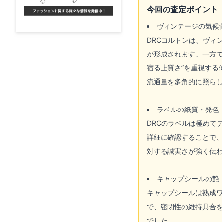
今回の査定ポイント
ヴィンテージの気候
DRCコルトンは、ヴィ
が形成されます。一方
宿る上質さ”を重視す
流通量を多角的に照ら
ラベルの紙質・発色
DRCのラベルは極めて
詳細に確認することで
対する誠実さが強く伝
キャップシールの艶
キャップシールは熟成
で、密閉性の維持具合
でした。