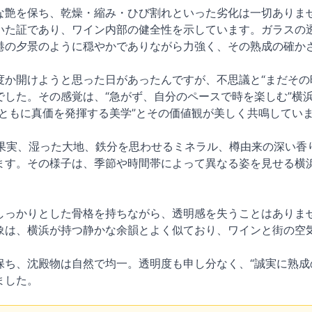
な艶を保ち、乾燥・縮み・ひび割れといった劣化は一切ありま
いた証であり、ワイン内部の健全性を示しています。ガラスの
港の夕景のように穏やかでありながら力強く、その熟成の確か
度か開けようと思った日があったんですが、不思議と“まだその
でした。その感覚は、“急がず、自分のペースで時を楽しむ”横
とともに真価を発揮する美学”とその価値観が美しく共鳴してい
系果実、湿った大地、鉄分を思わせるミネラル、樽由来の深い香
ます。その様子は、季節や時間帯によって異なる姿を見せる横
しっかりとした骨格を持ちながら、透明感を失うことはありま
象は、横浜が持つ静かな余韻とよく似ており、ワインと街の空
保ち、沈殿物は自然で均一。透明度も申し分なく、“誠実に熟成
ました。