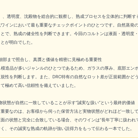
）、透明度、沈殿物を総合的に観察し、熟成プロセスを立体的に判断す
成ワインにおいて最も重要なチェックポイントのひとつです。自然蒸発
ことで、熟成の健全性を判断できます。今回のコルトンは液面・透明度
ことが明白でした。
を細部まで照合し、真贋と価値を精密に見極める重要性
も模造品が多いジャンルのひとつであるため、ガラスの厚み、底部エン
規性を判断します。また、DRC特有の自然なロット差が正規範囲かど
して極めて高い信頼性を備えていました。
物状態が自然に一致していることが示す“誠実な扱い”という最終的価値
も重要なのは、お客様から伺った保管方法と実物状態がどれほど一致し
面の状態と完全に合致している場合、そのワインは“長年丁寧に扱われ
なく、その誠実な熟成の軌跡が強い説得力をもって伝わる一本でした。