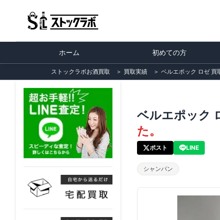
ホーム
初めての方
ストックラボお酒買取
＞
買取実績
＞
ベルエポック ロゼ 買
ベルエポック 
た。
ポスト
LINE
シャンパン