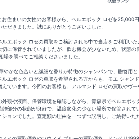
状態ランク
青森県にお住まいの女性のお客様から、ベルエポック ロゼを25,0
いただきました。誠にありがとうございました。
ベルエポック ロゼの買取をご検討される中で当店をご利用いた
大切に保管されていましたが、飲む機会が少ないため、状態の
取相場を調べてご相談くださいました。
、華やかな色合いと繊細な香りが特徴のシャンパンで、贈答用と
ベルエポック ロゼの買取を希望される方からも、モエ シャン
増えています。今回のお客様も、アルマンド ロゼの買取やヴー
の外観や液面、保管環境を確認しながら、青森県でベルエポック
装飾部分の状態が良好で、温度変化の少ない場所で保管されてい
ィションでした。査定額の理由を一つずつ説明し、ご納得いた
メイの買取価格やソウメイ ブルーの買取価格、ドンペリ199