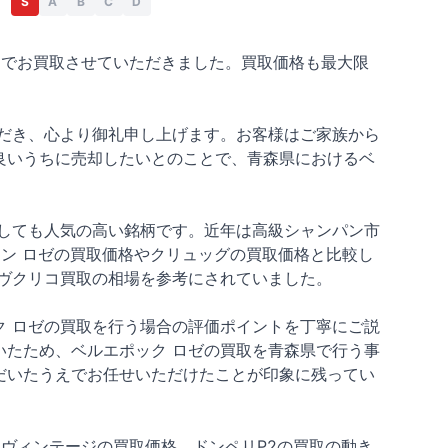
S
A
B
C
D
00円でお買取させていただきました。買取価格も最大限
だき、心より御礼申し上げます。お客様はご家族から
良いうちに売却したいとのことで、青森県におけるベ
しても人気の高い銘柄です。近年は高級シャンパン市
ドン ロゼの買取価格やクリュッグの買取価格と比較し
ヴクリコ買取の相場を参考にされていました。
 ロゼの買取を行う場合の評価ポイントを丁寧にご説
たため、ベルエポック ロゼの買取を青森県で行う事
だいたうえでお任せいただけたことが印象に残ってい
8ヴィンテージの買取価格、ドンペリP2の買取の動き