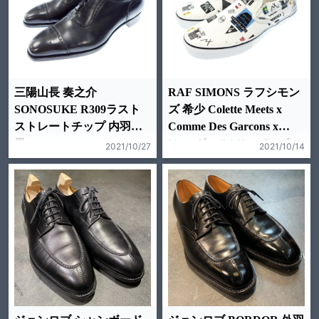
三陽山長 奏之介
RAF SIMONS ラフシモン
SONOSUKE R309ラスト
ズ 希少 Colette Meets x
ストレートチップ 内羽根 9
Comme Des Garcons x
黒
Vans ギャルソン バンズ ス
2021/10/27
2021/10/14
ニーカー 9 白 メンズ