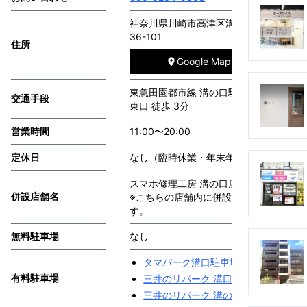
神奈川県川崎市高津区溝口2丁目10-
36-101
住所
Google Mapで見る
東急田園都市線 溝の口駅
交通手段
東口 徒歩 3分
営業時間
11:00〜20:00
定休日
なし（臨時休業・年末年始を除く）
スマホ修理工房 溝の口店
併設店舗名
※こちらの店舗内に併設されておりま
す。
無料駐車場
なし
タマパーク溝口駐車場
有料駐車場
三井のリパーク 溝口2丁目第2
三井のリパーク 溝の口第3