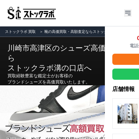
ストックラボ 買取
＞
靴の高価買取・高額査定ならストックラボ
＞
店舗一覧
電話受
川崎市高津区のシューズ高価買取な
ら
ストックラボ溝の口店へ
買取経験豊富な鑑定士がお客様の
ブランドシューズを高価買取いたします。
店舗情報