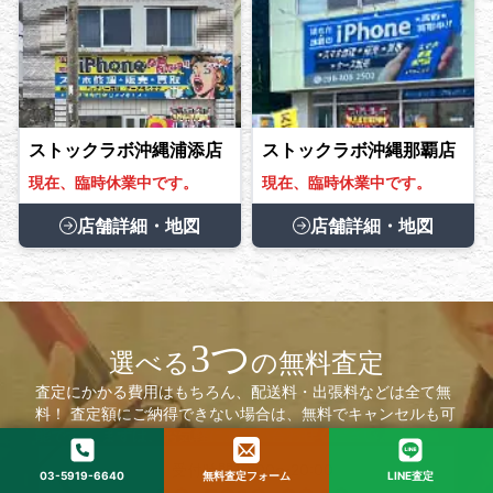
ストックラボ沖縄浦添店
ストックラボ沖縄那覇店
現在、臨時休業中です。
現在、臨時休業中です。
店舗詳細・地図
店舗詳細・地図
3つ
選べる
の無料査定
査定にかかる費用はもちろん、配送料・出張料などは全て無
料！ 査定額にご納得できない場合は、無料でキャンセルも可
能です。 まずは、お気軽にお問い合わせください。
受付時間10:00〜20:00
03-5919-6640
無料査定フォーム
LINE査定