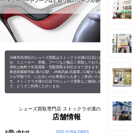
川崎市高津区のシューズ買取はストックラボ溝の口店にお任せ下さいま
せ。スニーカー、革靴、ブーツなど幅広く買取しております。川崎市高
津区は無料で出張買取・宅配買取を対応させて頂きます。また、当店は
東急田園都市線 溝の口駅・JR南武線 武蔵溝ノ口駅から徒歩でのアクセ
スが可能です。にお住いのお客様からも多くご来店いただいておりま
す。ストックラボ溝の口店でのシューズ買取もご確認いただけますの
で、どうぞご利用くださいませ。
シューズ買取専門店 ストックラボ溝の口店の
店舗情報
お問い合わせ
050-5264-0863