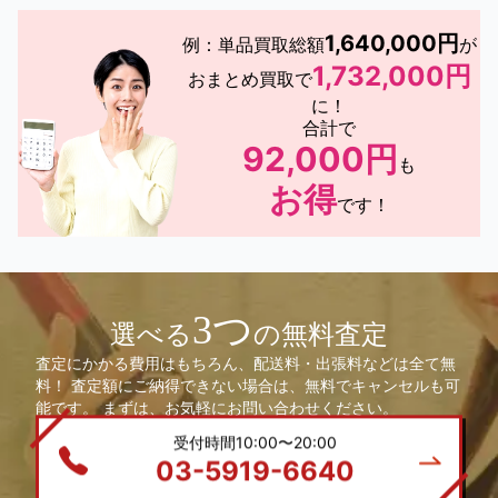
1,640,000円
例：単品買取総額
が
1,732,000円
おまとめ買取で
に！
合計で
92,000円
も
お得
です！
3つ
選べる
の無料査定
査定にかかる費用はもちろん、配送料・出張料などは全て無
料！ 査定額にご納得できない場合は、無料でキャンセルも可
能です。 まずは、お気軽にお問い合わせください。
受付時間10:00〜20:00
03-5919-6640