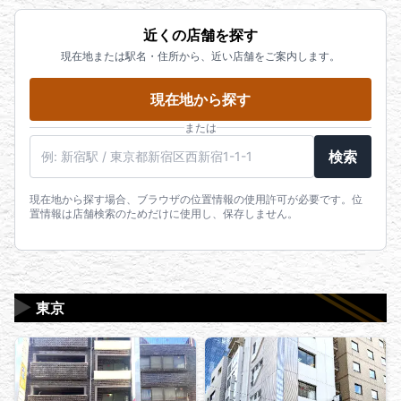
発行日から3ヶ月以内の公共料金領収書（請求書）又
宅配買取はこちら
は住民票が必要となります。
近くの店舗を探す
出張買取はこちら
※身分証の住所に相違がある場合は以下の物が必要に
鑑定士に電話で直接相談したい方はこちら（受付
現在地または駅名・住所から、近い店舗をご案内します。
なります。本人確認の身分証の住所が異なる場合
時間 10:00~20:00）
は、本人様名義の現在お住まいである住所を確認で
現在地から探す
メールで査定を依頼したい方はこちら
きる物が必要になります。発行日から3ヶ月以内の公
LINEで査定を依頼したい方はこちら
または
共料金領収書もしくは請求書（電気、水道、ガス、
検索
固定電話、未払いでも可能）又は住民票が必要とな
りますので、住所変更されていない上記記載の身分
現在地から探す場合、ブラウザの位置情報の使用許可が必要です。位
証明書と一緒にお持ちください。
置情報は店舗検索のためだけに使用し、保存しません。
※有効期限の切れた身分証明書はお取扱いできないの
でご注意ください。
また、鑑定証、保証書（ギャランティーカード）、
▶
東京
箱、保存袋、タグなど、商品を証明できるものをお
持ちの場合はご一緒にお持ちください。