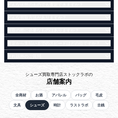
どんな状態のものでも査定できますか？
はい。ノーブランドのアイテムでも買取可能です。
電話で直接相談したい方はこちら（受付時間
どんな買取方法がありますか？
古く、壊れているお品物でも買取できる可能性がご
10:00~20:00）
ざいます。まずは当店にお問い合わせくださいま
メールで査定を依頼したい方はこちら
買取の際に必要なものはありますか？
せ。
店頭・宅配・出張買取の３通りがございます。
LINEで査定を依頼したい方はこちら
【店頭買取】
鑑定士に電話で直接相談したい方はこちら（受付
査定から支払いまでのスピードはどの位ですか？
店舗にお持ち込み頂いたお品物をその場で査定いた
ご本人様が確認でき、かつ現住所記載の身分証明書
時間 10:00~20:00）
します。金額にご納得いただけたらその場で現金に
で、下記の1～8のうち、いずれか一つをお持ちくだ
メールで査定を依頼したい方はこちら
それ以外のご質問
てお支払いいたします。
さい。
店頭・出張買取であればその場で現金にてお支払い
LINEで査定を依頼したい方はこちら
【宅配買取】
運転免許証
いたします。宅配買取であれば買取成立後、即日ま
お品物をダンボールに詰めて送るだけの人気サービ
運転経歴証明書
たは翌日営業日には送金いたします。
恐れ入りますが、下記よりお問い合わせ下さいま
シューズ買取専門店ストックラボの
スです。忙しくてお店に行く時間のない方や遠方の
パスポート
※1. 金融機関の営業日によって送金日が前後する可能
せ。
店舗案内
方にもお勧めです。
住民基本台帳カード
性がございます。
よくある質問一覧はこちら
【出張買取】
健康保険証※
※2. 100万円を超えるお支払いに際しては、お支払い
電話でのご相談はこちら（受付時間
鑑定士がお客様のご自宅にお伺いし査定いたしま
在留カード
まで多少のお時間を頂戴する場合がございます。高
全商材
お酒
アパレル
バッグ
毛皮
10:00~20:00）
す。量が多く店舗まで遠い方などにお勧めのサービ
特別永住者証明書
価なお品物をお持ち込みの場合は、事前にお声がけ
LINEでのご相談はこちら
文具
シューズ
時計
ラストラボ
古銭
スです。
個人番号カード
いただけますと幸いです。
※200万円を超えるお取引の際は健康保険証に加え、
店頭買取はこちら