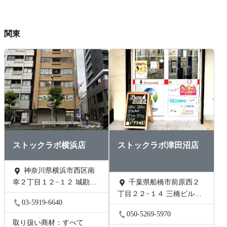
関東
ストックラボ横浜店
ストックラボ津田沼店
神奈川県横浜市西区南
幸２丁目１２−１２ 城勘ビ
千葉県船橋市前原西２
ル 1F
丁目２２−１４ 三橋ビル
03-5919-6640
202号
050-5269-5970
取り扱い商材：すべて