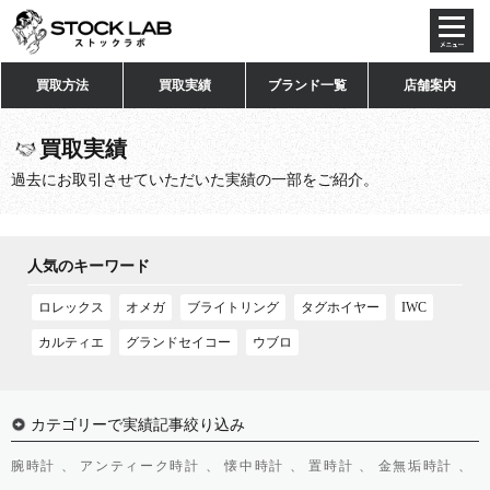
toggl
navig
買取方法
買取実績
ブランド一覧
店舗案内
買取実績
過去にお取引させていただいた実績の一部をご紹介。
人気のキーワード
ロレックス
オメガ
ブライトリング
タグホイヤー
IWC
カルティエ
グランドセイコー
ウブロ
カテゴリーで実績記事絞り込み
腕時計 、
アンティーク時計 、
懐中時計 、
置時計 、
金無垢時計 、