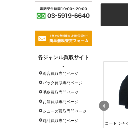
各ジャンル買取サイト
-
総合買取専門ページ
バック買取専門ページ
毛皮買取専門ページ
お酒買取専門ページ
シューズ買取専門ページ
時計買取専門ページ
)
ディースクエアード(Dsquared2)
コート ジャケッ