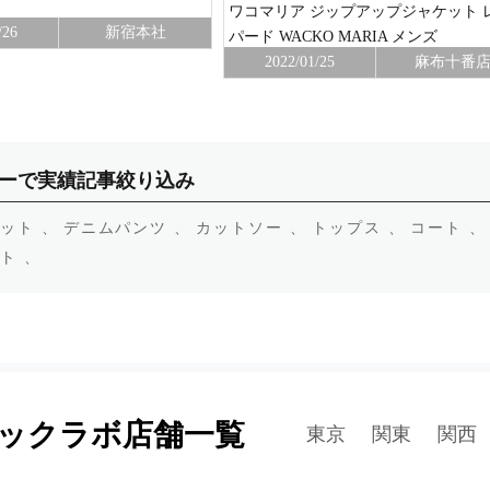
ワコマリア ジップアップジャケット 
/26
新宿本社
パード WACKO MARIA メンズ
2022/01/25
麻布十番
ーで実績記事絞り込み
ット 、
デニムパンツ 、
カットソー 、
トップス 、
コート 、
ト 、
ックラボ店舗一覧
東京
関東
関西