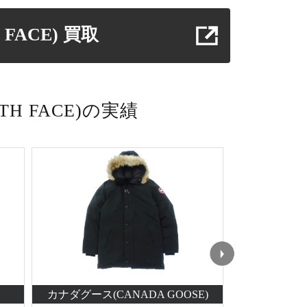
FACE)
買取
 FACE) の実績
カナダグース(CANADA GOOSE)
ウールリッ