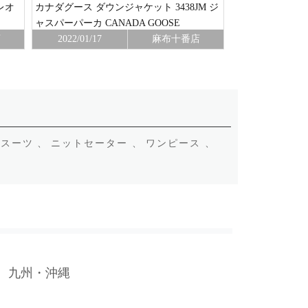
レオ
カナダグース ダウンジャケット 3438JM ジ
WOOU0297
ャスパーパーカ CANADA GOOSE
店
2022/01/17
麻布十番店
2021/12/14
スーツ 、
ニットセーター 、
ワンピース 、
九州・沖縄