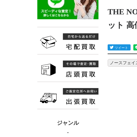
THE 
ット 
ノースフェイス(T
ジャンル
-