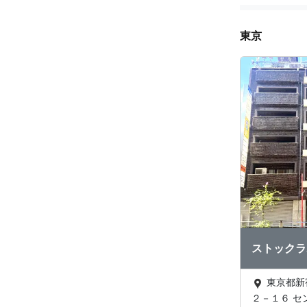
東京
ストックラ
東京都新宿区新宿２－１
２－１６ セ