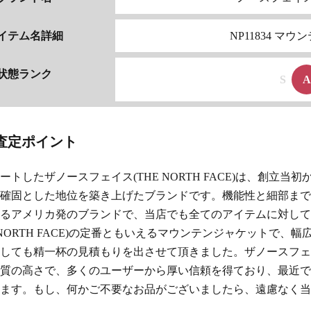
イテム名詳細
NP11834 マ
状態ランク
S
A
査定ポイント
タートした
ザノースフェイス(THE NORTH FACE)
は、創立当初
確固とした地位を築き上げたブランドです。機能性と細部まで
るアメリカ発のブランドで、当店でも全てのアイテムに対して
ORTH FACE)
の定番ともいえるマウンテンジャケットで、幅
しても精一杯の見積もりを出させて頂きました。
ザノースフェイス
質の高さで、多くのユーザーから厚い信頼を得ており、最近で
ます。もし、何かご不要なお品がございましたら、遠慮なく当