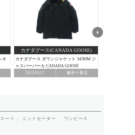
カナダグース(CANADA GOOSE)
ウールリッ
レオ
カナダグース ダウンジャケット 3438JM ジ
WOOU0297
ャスパーパーカ CANADA GOOSE
店
2022/01/17
麻布十番店
2021/12/14
スーツ 、
ニットセーター 、
ワンピース 、