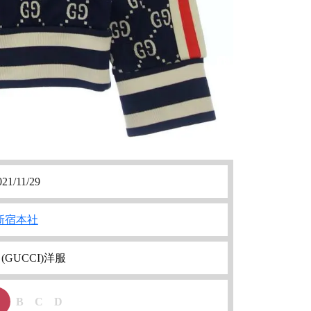
021/11/29
新宿本社
(GUCCI)洋服
B
C
D