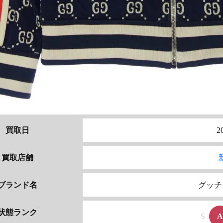
買取日
2
買取店舗
ブランド名
グッチ 
状態ランク
S
A