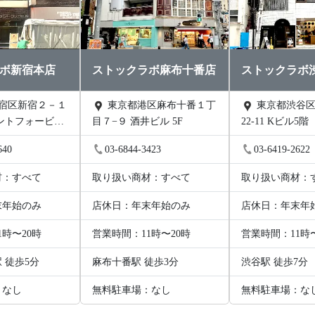
ボ新宿本店
ストックラボ麻布十番店
ストックラボ
東京都港区麻布十番１丁
東京都渋谷区渋谷1丁目
ントフォービル
目７−９ 酒井ビル 5F
22-11 Kビル5階
640
03-6844-3423
03-6419-2622
材：すべて
取り扱い商材：すべて
取り扱い商材：
末年始のみ
店休日：年末年始のみ
店休日：年末年
1時〜20時
営業時間：11時〜20時
営業時間：11時
 徒歩5分
麻布十番駅 徒歩3分
渋谷駅 徒歩7分
：なし
無料駐車場：なし
無料駐車場：な