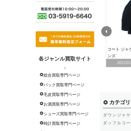
FACE)
ディースクエアード(Dsquared2)
コート ジャケッ
ンズ
ャケット
ムートン ダッフル ショートジャケット
各ジャンル買取サイト
2022/01
-
本社
2021/11/05
麻布十番店
総合買取専門ページ
バック買取専門ページ
毛皮買取専門ページ
カテゴリ
お酒買取専門ページ
シューズ買取専門ページ
ダウンジャケ
ダッフルコー
時計買取専門ページ