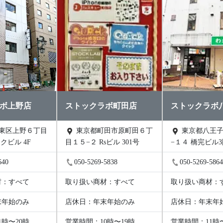
ボ上野店
ストックラボ町田店
ストックラボ
東京都町田市原町田６丁
東京都八王子市東町１
クビル 4F
目１５−２ Rsビル 301号
−１４ 橋完ビル
640
050-5269-5838
050-5269-586
材：すべて
取り扱い商材：すべて
取り扱い商材：
末年始のみ
店休日：年末年始のみ
店休日：年末年
1時〜20時
営業時間：10時〜19時
営業時間：11時