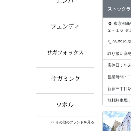
ストックラ
東京都新宿区新宿２－１
２－１６ セ
２０３
03-5919-6
取り扱い商
店休日：年
営業時間：1
新宿三丁目駅
無料駐車場
>> その他のブランドを見る