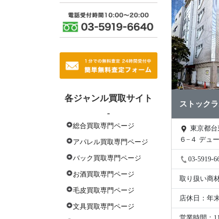
各ジャンル買取サイト
ストックラ
-
総合買取専門ページ
東京都台東区上野６丁目
６−４ デュー
アパレル買取専門ページ
バック買取専門ページ
03-5919-6
お酒買取専門ページ
取り扱い商
毛皮買取専門ページ
店休日：年
文具買取専門ページ
営業時間：1