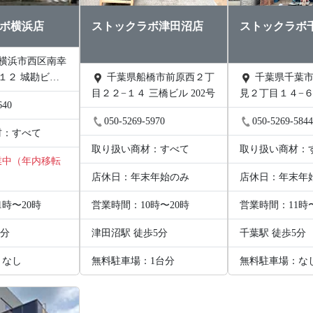
ボ横浜店
ストックラボ津田沼店
ストックラボ
１２ 城勘ビル
千葉県船橋市前原西２丁
千葉県千葉市中央区富士
目２２−１４ 三橋ビル 202号
見２丁目１４−６
640
階B号
050-5269-5970
050-5269-584
材：すべて
取り扱い商材：すべて
取り扱い商材：
業中（年内移転
店休日：年末年始のみ
店休日：年末年
1時〜20時
営業時間：10時〜20時
営業時間：11時
9分
津田沼駅 徒歩5分
千葉駅 徒歩5分
：なし
無料駐車場：1台分
無料駐車場：な