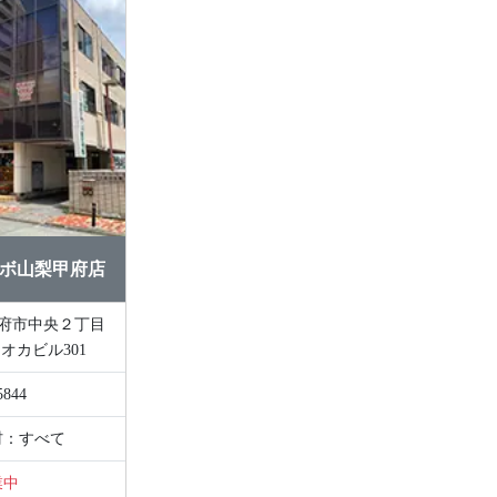
ボ山梨甲府店
オカビル301
5844
材：すべて
業中