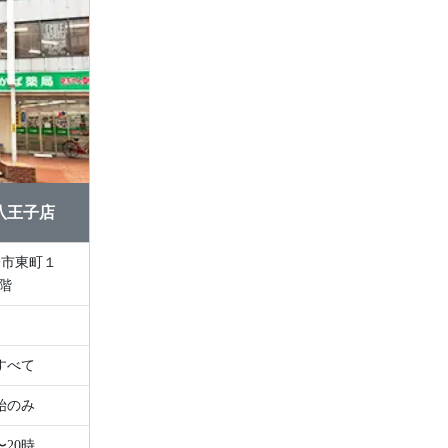
八王子店
3階
4
すべて
始のみ
〜20時