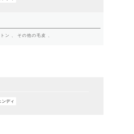
トン 、
その他の毛皮 、
ェンディ