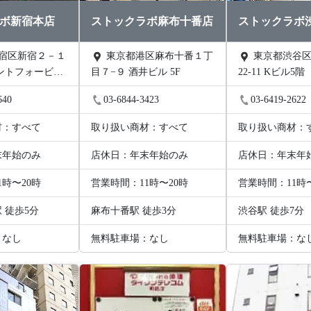
ボ新宿本店
ストックラボ麻布十番店
ストックラボ
東京都港区麻布十番１丁
東京都渋谷区渋谷1丁目
ントフォービル
目７−９ 酒井ビル 5F
22-11 Kビル5階
640
03-6844-3423
03-6419-2622
材：すべて
取り扱い商材：すべて
取り扱い商材：
末年始のみ
店休日：年末年始のみ
店休日：年末年
1時〜20時
営業時間：11時〜20時
営業時間：11時
 徒歩5分
麻布十番駅 徒歩3分
渋谷駅 徒歩7分
：なし
無料駐車場：なし
無料駐車場：な