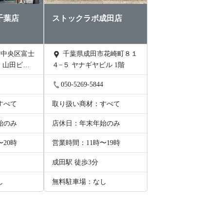
千葉店
ストックラボ成田店
千葉県成田市花崎町８１
 山田ビル 2
４−５ ヤナギヤビル 1階
4
050-5269-5844
すべて
取り扱い商材：すべて
始のみ
店休日：年末年始のみ
〜20時
営業時間：11時〜19時
成田駅 徒歩3分
し
無料駐車場：なし