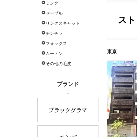
ミンク
セーブル
スト
リンクスキャット
チンチラ
フォックス
東京
ムートン
その他の毛皮
ブランド
-