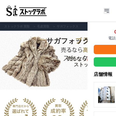
ストックラボ 買取
＞
毛皮買取
＞
サガフォックス
電話受
サガフォックスの買
取
売るなら
高価買取
の
ストックラボへ!!
店舗情報