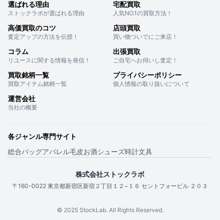
選ばれる理由
宅配買取
ストックラボが選ばれる理由
人気NO.1の買取方法！
高価買取のコツ
店頭買取
査定アップの方法を伝授！
買い物ついでにご来店！
コラム
出張買取
リユースに関する情報を発信！
ご自宅へお伺いし査定！
買取銘柄一覧
プライバシーポリシー
買取アイテム銘柄一覧
個人情報の取り扱いについて
運営会社
当社の概要
各ジャンル専門サイト
総合
バッグ
アパレル
毛皮
お酒
シューズ
時計
文具
株式会社ストックラボ
〒160-0022 東京都新宿区新宿２丁目１２−１６ セントフォービル ２０３
© 2025 StockLab. All Rights Reserved.