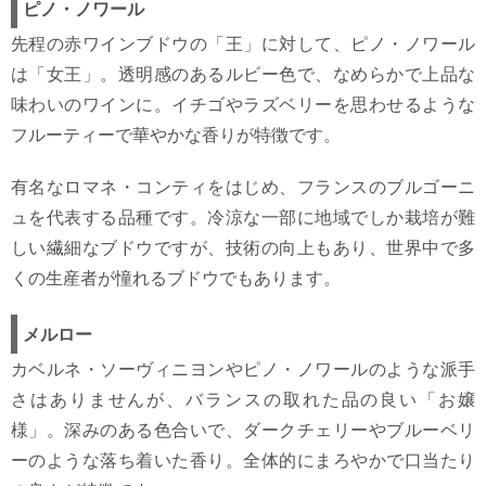
ピノ・ノワール
先程の赤ワインブドウの「王」に対して、ピノ・ノワール
は「女王」。透明感のあるルビー色で、なめらかで上品な
味わいのワインに。イチゴやラズベリーを思わせるような
フルーティーで華やかな香りが特徴です。
有名なロマネ・コンティをはじめ、フランスのブルゴーニ
ュを代表する品種です。冷涼な一部に地域でしか栽培が難
しい繊細なブドウですが、技術の向上もあり、世界中で多
くの生産者が憧れるブドウでもあります。
メルロー
カベルネ・ソーヴィニヨンやピノ・ノワールのような派手
さはありませんが、バランスの取れた品の良い「お嬢
様」。深みのある色合いで、ダークチェリーやブルーベリ
ーのような落ち着いた香り。全体的にまろやかで口当たり