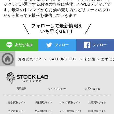
ックラボが運営するお酒の情報に特化したWEBメディアで
す。最新のトレンドからお酒の売り方などリユースのプロ
だから知ってる情報を発信していきます
フォローして最新情報を
いち早くGET！
友だち追加
フォロー
フォロー
お酒買取TOP
SAKEURU TOP
未分類
まずは
利用規約
サイトポリシー
お問い合わせ
総合買取サイト
洋服買取サイト
バッグ買取サイト
お酒買取サイト
毛皮買取サイト
文具買取サイト
シューズ買取サイト
時計買取サイト