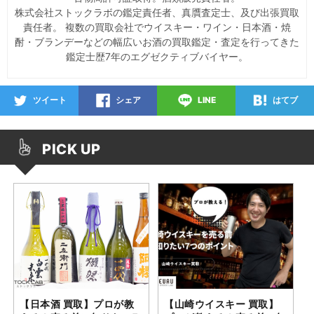
株式会社ストックラボの鑑定責任者、真贋査定士、及び出張買取
責任者。 複数の買取会社でウイスキー・ワイン・日本酒・焼
酎・ブランデーなどの幅広いお酒の買取鑑定・査定を行ってきた
鑑定士歴
7
年のエグゼクティブバイヤー。
ツイート
シェア
LINE
はてブ
PICK UP
【日本酒 買取】プロが教
【山崎ウイスキー 買取】