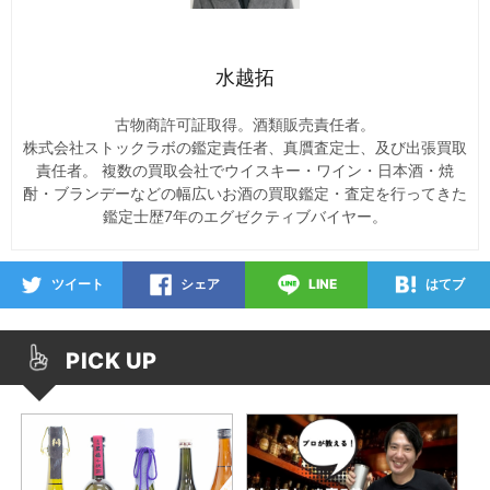
水越拓
古物商許可証取得。酒類販売責任者。
株式会社ストックラボの鑑定責任者、真贋査定士、及び出張買取
責任者。 複数の買取会社でウイスキー・ワイン・日本酒・焼
酎・ブランデーなどの幅広いお酒の買取鑑定・査定を行ってきた
鑑定士歴
7
年のエグゼクティブバイヤー。
ツイート
シェア
LINE
はてブ
PICK UP