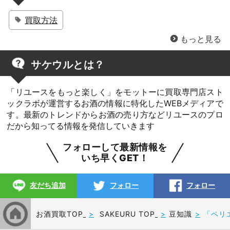
買取方法
サケウルとは？
「リユースをもっと楽しく」をモットーに買取専門店スト
ックラボが運営するお酒の情報に特化したWEBメディアで
す。最新のトレンドからお酒の売り方などリユースのプロ
だから知ってる情報を発信していきます
フォローして最新情報を
いち早くGET！
友だち追加
フォロー
フォロー
お酒買取TOP
SAKEURU TOP
豆知識
「ペリ