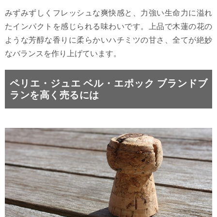
みずみずしくフレッシュな爽快感と、力強い生命力に溢れ
たインパクトを感じられる味わいです。上品で木蓮の花の
ような芳醇な香りに柔らかいハチミツの甘さ、全てが絶妙
なバランスを作り上げています。
ペリエ・ジュエ ベル・エポック ブランドブ
ランを高く売るには