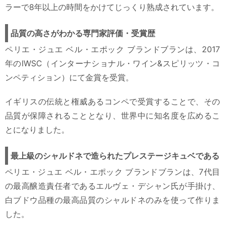
ラーで8年以上の時間をかけてじっくり熟成されています。
品質の高さがわかる専門家評価・受賞歴
ペリエ・ジュエ ベル・エポック ブランドブランは、2017
年のIWSC（インターナショナル・ワイン&スピリッツ・コ
ンペティション）にて金賞を受賞。
イギリスの伝統と権威あるコンペで受賞することで、その
品質が保障されることとなり、世界中に知名度を広めるこ
とになりました。
最上級のシャルドネで造られたプレステージキュベである
ペリエ・ジュエ ベル・エポック ブランドブランは、7代目
の最高醸造責任者であるエルヴェ・デシャン氏が手掛け、
白ブドウ品種の最高品質のシャルドネのみを使って作りま
した。