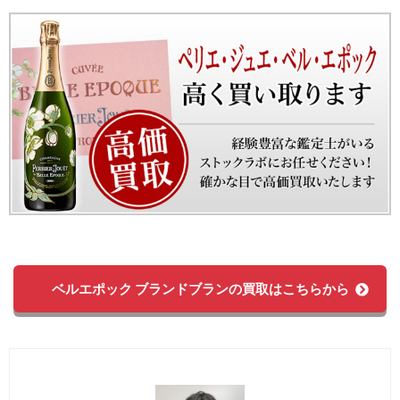
ベルエポック ブランドブランの買取はこちらから