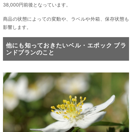
38,000円前後となっています。
商品の状態によっての変動や、ラベルや外箱、保存状態も
影響します。
他にも知っておきたいベル・エポック ブラ
ンドブランのこと