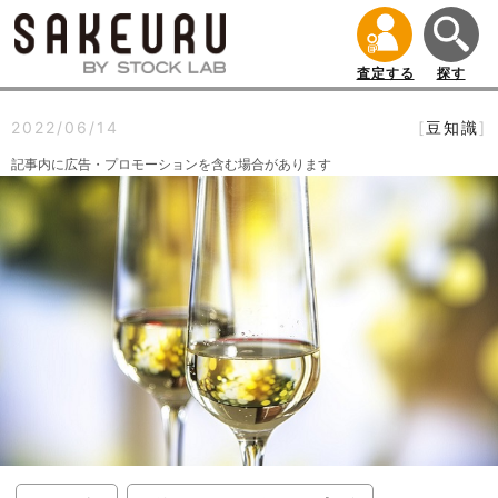
査定する
探す
2022/06/14
[
豆知識
]
記事内に広告・プロモーションを含む場合があります