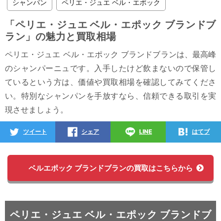
シャンパン
ペリエ・ジュエ ベル・エポック
「ペリエ・ジュエ ベル・エポック ブランドブ
ラン」の魅力と買取相場
ペリエ・ジュエ ベル・エポック ブランドブランは、最高峰
のシャンパーニュです。入手したけど飲まないので保管し
ているという方は、価値や買取相場を確認してみてくださ
い。特別なシャンパンを手放すなら、信頼できる取引を実
現させましょう。
ツイート
シェア
LINE
はてブ
ベルエポック ブランドブランの買取はこちらから
ペリエ・ジュエ ベル・エポック ブランドブ