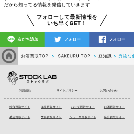
だから知ってる情報を発信していきます
フォローして最新情報を
いち早くGET！
友だち追加
フォロー
フォロー
お酒買取TOP
SAKEURU TOP
豆知識
秀抜な
利用規約
サイトポリシー
お問い合わせ
総合買取サイト
洋服買取サイト
バッグ買取サイト
お酒買取サイト
毛皮買取サイト
文具買取サイト
シューズ買取サイト
時計買取サイト