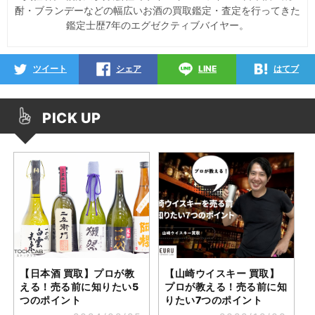
酎・ブランデーなどの幅広いお酒の買取鑑定・査定を行ってきた
鑑定士歴
7
年のエグゼクティブバイヤー。
ツイート
シェア
LINE
はてブ
PICK UP
【日本酒 買取】プロが教
【山崎ウイスキー 買取】
える！売る前に知りたい5
プロが教える！売る前に知
つのポイント
りたい7つのポイント