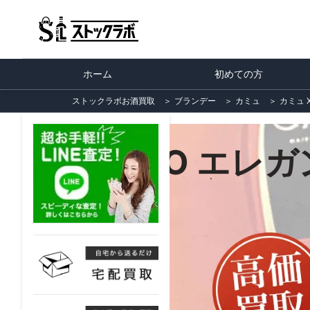
ホーム
初めての方
ストックラボお酒買取
＞
ブランデー
＞
カミュ
＞
カミュ X
カミュ XO エレガン