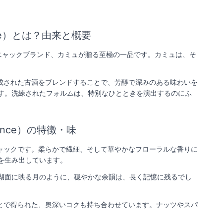
nce）とは？由来と概要
表するコニャックブランド、カミュが贈る至極の一品です。カミュは、そ
、長期熟成された古酒をブレンドすることで、芳醇で深みのある味わいを
す。洗練されたフォルムは、特別なひとときを演出するのにふ
gance）の特徴・味
徴のコニャックです。柔らかで繊細、そして華やかなフローラルな香りに
を生み出しています。
湖面に映る月のように、穏やかな余韻は、長く記憶に残るでし
されたことで得られた、奥深いコクも持ち合わせています。ナッツやスパ