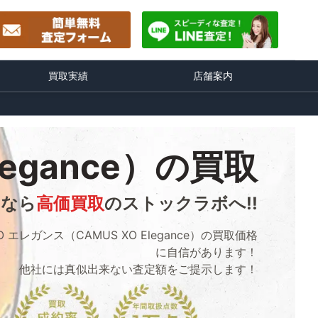
買取実績
店舗案内
legance）の買取
るなら
高価買取
のストックラボへ!!
O エレガンス（CAMUS XO Elegance）の買取価格
に自信があります！
他社には真似出来ない査定額をご提示します！