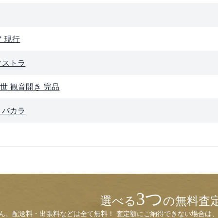
 現行
クストラ
世 観音開き 完品
 バカラ
3つ
選べる
の無料査
ん、配送料・出張料などは全て無料！ 査定額にご納得できない場合は、