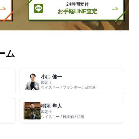
24時間受付
お手軽LINE査定
ーム
小口 健一
鑑定士
ウイスキー / ブランデー / 日本酒
稲垣 隼人
鑑定士
ウイスキー / 日本酒 / 焼酎