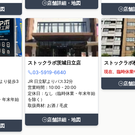
店舗詳細・地図
図
店舗
ストックラボ茨城日立店
ストックラボ
現在、臨時休業
03-5919-6640
より徒歩3
JR 日立駅よりバス32分
店舗
営業時間：10:00 - 20:00
定休日：なし（臨時休業・年末年始
・年末年始
を除く）
取扱商材: お酒 / 毛皮
店舗詳細・地図
図