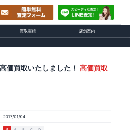
買取実績
店舗案内
り高価買取いたしました！
高価買取
2017/01/04
S
A
B
C
D