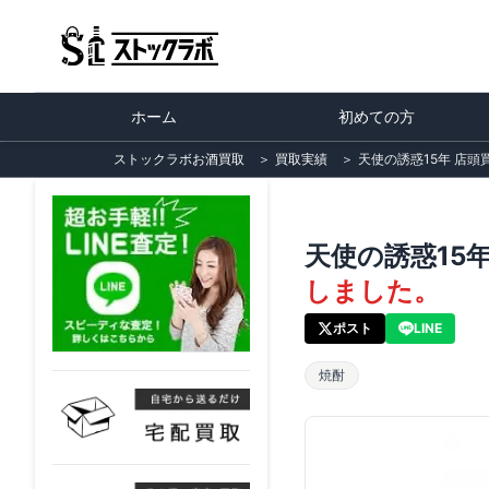
ホーム
初めての方
ストックラボお酒買取
＞
買取実績
＞
天使の誘惑15年 店
天使の誘惑15
しました。
ポスト
LINE
焼酎