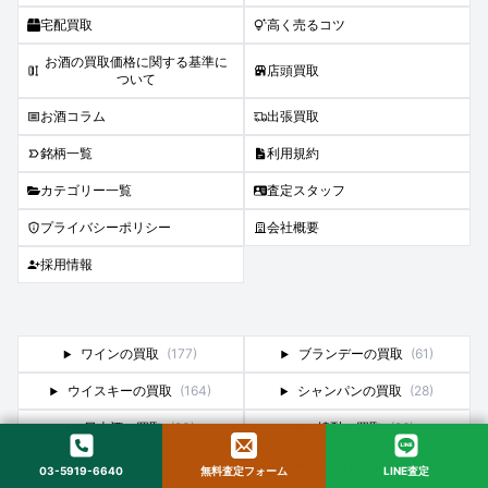
宅配買取
高く売るコツ
お酒の買取価格に関する基準に
店頭買取
ついて
お酒コラム
出張買取
銘柄一覧
利用規約
カテゴリー一覧
査定スタッフ
プライバシーポリシー
会社概要
採用情報
ワインの買取
(177)
ブランデーの買取
(61)
ウイスキーの買取
(164)
シャンパンの買取
(28)
日本酒の買取
(23)
焼酎の買取
(26)
スピリッツ・その他の買取
中国酒の買取
(4)
03-5919-6640
無料査定フォーム
LINE査定
(30)