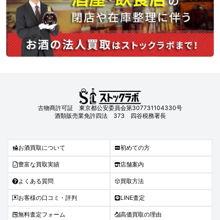
古物商許可証 東京都公安委員会第307731104330号
酒類販売業免許四法 373 四谷税務署長
お酒買取について
初めての方
豊富な買取実績
店舗案内
よくある質問
買取方法
お客様の口コミ・評判
LINE査定
無料査定フォーム
高価買取の理由