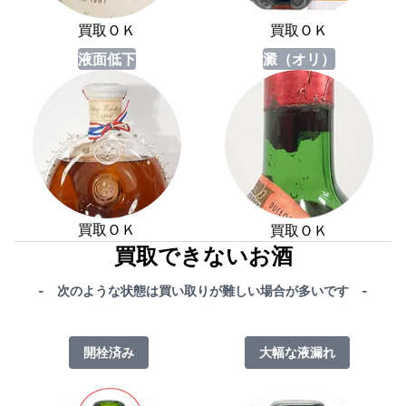
買取ＯＫ
買取ＯＫ
液面低下
澱（オリ）
買取ＯＫ
買取ＯＫ
買取できないお酒
- 次のような状態は買い取りが難しい場合が多いです -
開栓済み
大幅な液漏れ