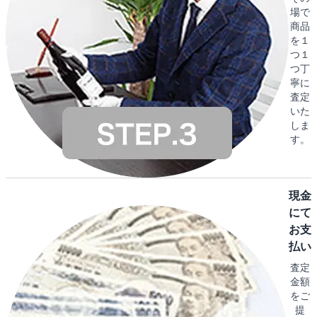
場で
商品
を１
つ１
つ丁
寧に
査定
いた
しま
す。
現金
にて
お支
払い
査定
金額
をご
提