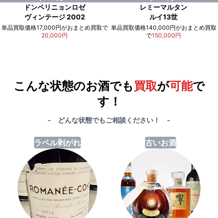
ドンペリニョンロゼ
レミーマルタン
ヴィンテージ 2002
ルイ13世
単品買取価格17,000円がおまとめ買取で
単品買取価格140,000円がおまとめ買取
20,000円
で
150,000円
例）単品買取総額
551,000円
が
おまとめ買取で
578,000円
に！
合計で
27,000円
も
お得
です！
こんな状態のお酒でも
買取
が
可能
で
す！
- どんな状態でもご相談ください！ -
ラベル剥がれ
古いお酒