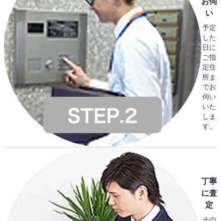
お伺
い
予定
した
日に
ご指
定住
所ま
でお
伺い
いた
しま
す。
丁寧
に査
定
その