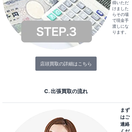
得いただ
けました
らその場
で現金手
渡しにな
ります。
店頭買取の詳細はこちら
C. 出張買取の流れ
まず
はご
連絡
くだ