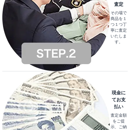
査定
その場で
商品を１
つ１つ丁
寧に査定
いたしま
す。
現金に
てお支
払い
査定金額
をご提
示、ご納