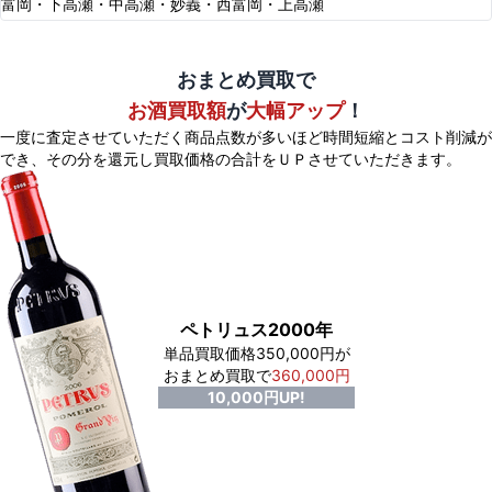
富岡・下高瀬・中高瀬・妙義・西富岡・上高瀬
おまとめ買取で
お酒買取額
が
大幅アップ
！
一度に査定させていただく商品点数が多いほど時間短縮とコスト削減が
でき、
その分を還元し買取価格の合計をＵＰさせていただきます。
ペトリュス2000年
単品買取価格350,000円が
おまとめ買取で
360,000円
10,000円UP!