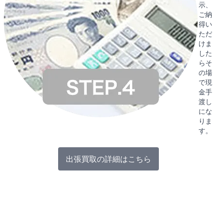
示、
ご納
得い
ただ
けま
した
らそ
の場
で現
金手
渡し
にな
りま
す。
出張買取の詳細はこちら