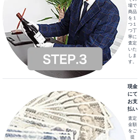
場で
商品
を１
つ１
つ丁
寧に
査定
いた
しま
す。
現金
にて
お支
払い
査定
金額
をご
提