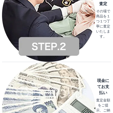
査定
その場で
商品を１
つ１つ丁
寧に査定
いたしま
す。
現金に
てお支
払い
査定金額
をご提
示、ご納