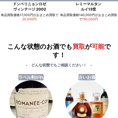
ドンペリニョンロゼ
レミーマルタン
ヴィンテージ 2002
ルイ13世
単品買取価格17,000円がおまとめ買取で
単品買取価格140,000円がおまとめ買取
20,000円
で
150,000円
例）単品買取総額
551,000円
が
おまとめ買取で
578,000円
に！
合計で
27,000円
も
お得
です！
こんな状態のお酒でも
買取
が
可能
で
す！
- どんな状態でもご相談ください！ -
ラベル剥がれ
古いお酒