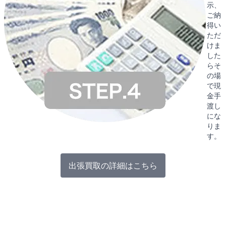
示、
ご納
得い
ただ
けま
した
らそ
の場
で現
金手
渡し
にな
りま
す。
出張買取の詳細はこちら