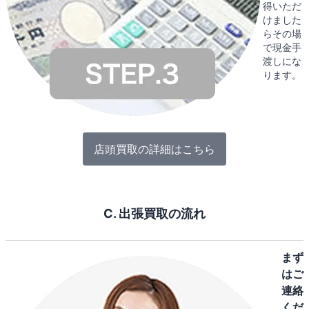
得いただ
けました
らその場
で現金手
渡しにな
ります。
店頭買取の詳細はこちら
C. 出張買取の流れ
まず
はご
連絡
くだ