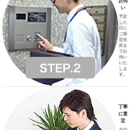
お伺
い
予定
した
日に
ご指
定住
所ま
でお
伺い
いた
しま
す。
丁寧
に査
定
その