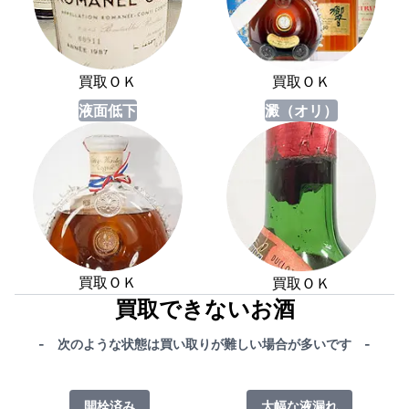
買取ＯＫ
買取ＯＫ
液面低下
澱（オリ）
買取ＯＫ
買取ＯＫ
買取できないお酒
- 次のような状態は買い取りが難しい場合が多いです -
開栓済み
大幅な液漏れ