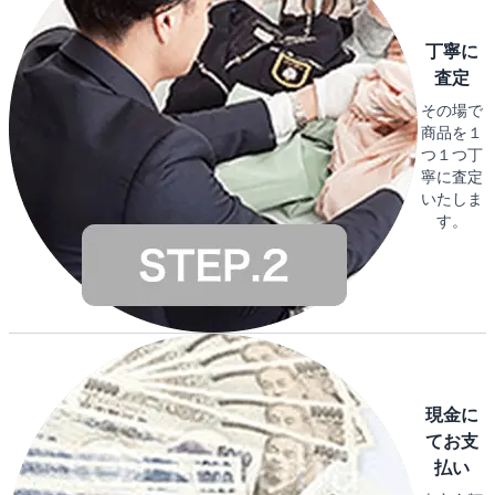
丁寧に
査定
その場で
商品を１
つ１つ丁
寧に査定
いたしま
す。
現金に
てお支
払い