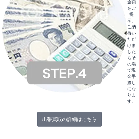
金額
をご
提
示、
ご納
得い
ただ
けま
した
らそ
の場
で現
金手
渡し
にな
りま
す。
出張買取の詳細はこちら