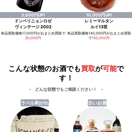
3,000円UP!
10,000円UP!
ドンペリニョンロゼ
レミーマルタン
ヴィンテージ 2002
ルイ13世
単品買取価格17,000円がおまとめ買取で
単品買取価格140,000円がおまとめ買取
20,000円
で
150,000円
例）単品買取総額
551,000円
が
おまとめ買取で
578,000円
に！
合計で
27,000円
も
お得
です！
こんな状態のお酒でも
買取
が
可能
で
す！
- どんな状態でもご相談ください！ -
ラベル剥がれ
古いお酒