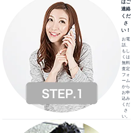
はご
連絡
くだ
さ
い！
お電
話、
もし
くは
無料
査定
フォ
ーム
から
お申
込み
くだ
さ
い。