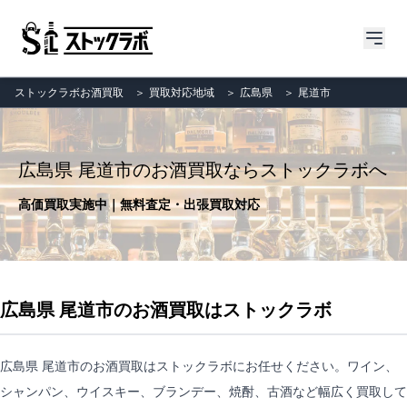
ストックラボお酒買取
＞
買取対応地域
＞
広島県
＞
尾道市
広島県 尾道市のお酒買取ならストックラボへ
高価買取実施中｜無料査定・出張買取対応
広島県 尾道市のお酒買取はストックラボ
広島県 尾道市のお酒買取はストックラボにお任せください。ワイン、
シャンパン、ウイスキー、ブランデー、焼酎、古酒など幅広く買取して