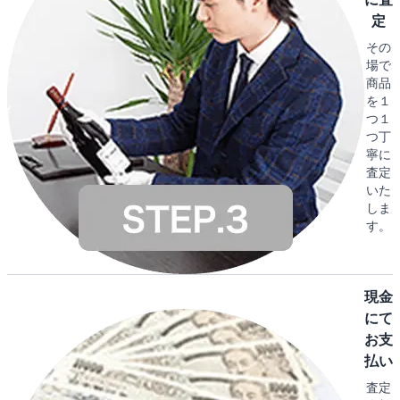
定
その
場で
商品
を１
つ１
つ丁
寧に
査定
いた
しま
す。
現金
にて
お支
払い
査定