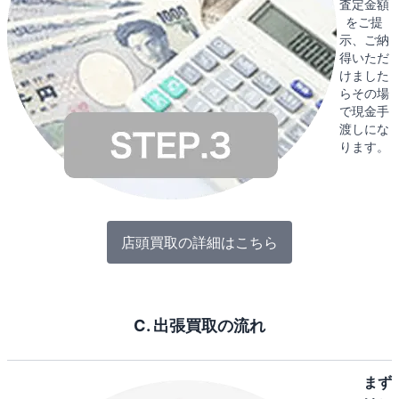
査定金額
をご提
示、ご納
得いただ
けました
らその場
で現金手
渡しにな
ります。
店頭買取の詳細はこちら
C. 出張買取の流れ
まず