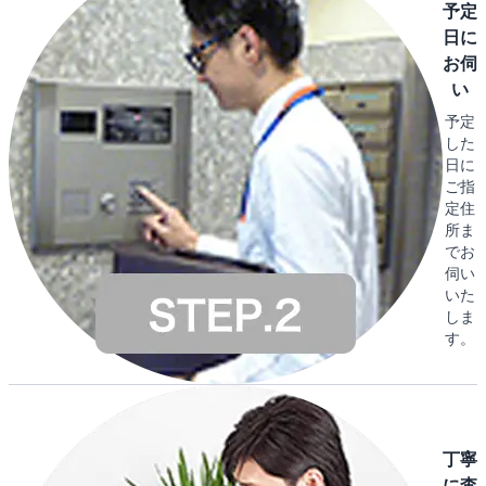
予定
日に
お伺
い
予定
した
日に
ご指
定住
所ま
でお
伺い
いた
しま
す。
丁寧
に査