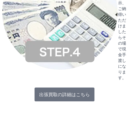
示、
ご納
得い
ただ
けま
した
らそ
の場
で現
金手
渡し
にな
りま
す。
出張買取の詳細はこちら