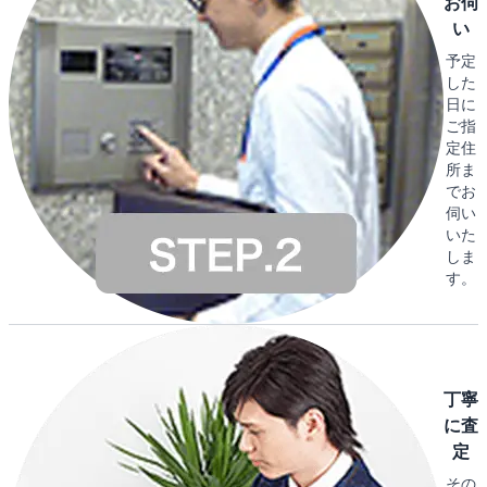
お伺
い
予定
した
日に
ご指
定住
所ま
でお
伺い
いた
しま
す。
丁寧
に査
定
その