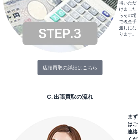
得いただ
けました
らその場
で現金手
渡しにな
ります。
店頭買取の詳細はこちら
C. 出張買取の流れ
まず
はご
連絡
くだ