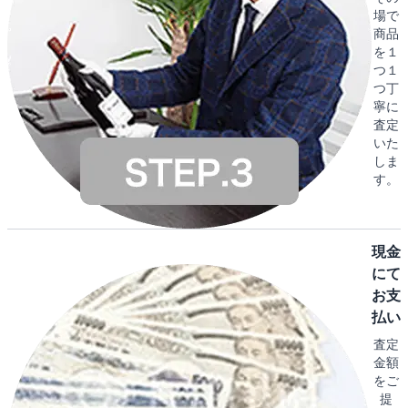
場で
商品
を１
つ１
つ丁
寧に
査定
いた
しま
す。
現金
にて
お支
払い
査定
金額
をご
提