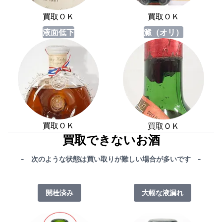
買取ＯＫ
買取ＯＫ
液面低下
澱（オリ）
買取ＯＫ
買取ＯＫ
買取できないお酒
- 次のような状態は買い取りが難しい場合が多いです -
開栓済み
大幅な液漏れ