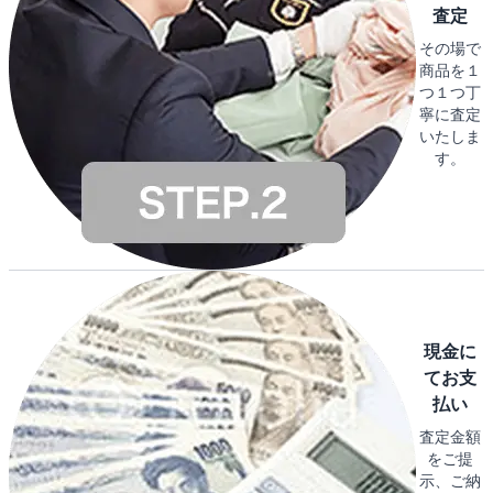
査定
その場で
商品を１
つ１つ丁
寧に査定
いたしま
す。
現金に
てお支
払い
査定金額
をご提
示、ご納