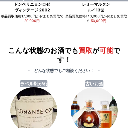
ドンペリニョンロゼ
レミーマルタン
ヴィンテージ 2002
ルイ13世
単品買取価格17,000円がおまとめ買取で
単品買取価格140,000円がおまとめ買取
20,000円
で
150,000円
例）単品買取総額
551,000円
が
おまとめ買取で
578,000円
に！
合計で
27,000円
も
お得
です！
こんな状態のお酒でも
買取
が
可能
で
す！
- どんな状態でもご相談ください！ -
ラベル剥がれ
古いお酒