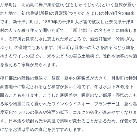
月形町は、明治期に樺戸集治監(かばとしゅうじかん)という監獄が置か
れた地で、初代典獄(所長)の月形潔(つきがたきよし)の姓が町名の由来
です。新十津川町は、1889年の十津川大水害で被災した奈良県十津川
村の人々が移り住んで開いた町で、「新十津川」の名もそこに由来しま
す。石狩川と良質な水に恵まれた米どころで、酒造好適米「吟風(ぎん
ぷう)」の産地でもあります。浦臼町は日本一の広さを誇るぶどう畑を
抱えるワインの里です。米やぶどうの実る土地柄で、晩酌や贈答のお酒
を蓄えるご家庭が見られます。
樺戸郡は内陸性の気候で、昼夜・夏冬の寒暖差が大きく、月形町は特別
豪雪地帯に指定されるなど積雪が多い土地です。冬は氷点下20度を下
回ることもあります。こうした寒暖差や、暖房のない部屋・湿気のこも
る蔵や物置に長く置かれたワインやウイスキー、ブランデーは、急な温
度変化でラベルの傷みや液面の低下、コルクの劣化が進みやすくなりま
す。日本酒や焼酎も光や高温で風味が変わることがあるため、保管が気
になるお酒は早めの査定をおすすめします。