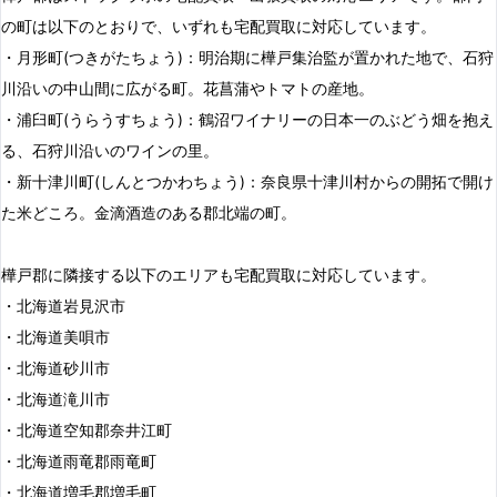
の町は以下のとおりで、いずれも宅配買取に対応しています。
・月形町(つきがたちょう)：明治期に樺戸集治監が置かれた地で、石狩
川沿いの中山間に広がる町。花菖蒲やトマトの産地。
・浦臼町(うらうすちょう)：鶴沼ワイナリーの日本一のぶどう畑を抱え
る、石狩川沿いのワインの里。
・新十津川町(しんとつかわちょう)：奈良県十津川村からの開拓で開け
た米どころ。金滴酒造のある郡北端の町。
樺戸郡に隣接する以下のエリアも宅配買取に対応しています。
・北海道岩見沢市
・北海道美唄市
・北海道砂川市
・北海道滝川市
・北海道空知郡奈井江町
・北海道雨竜郡雨竜町
・北海道増毛郡増毛町