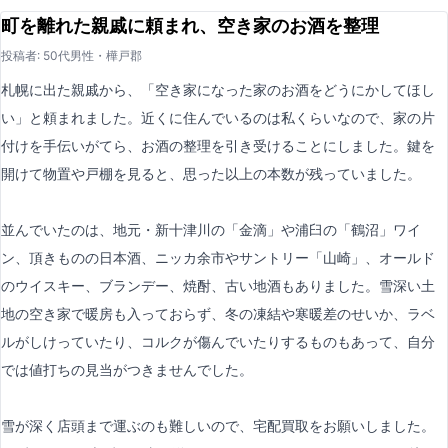
町を離れた親戚に頼まれ、空き家のお酒を整理
投稿者: 50代男性・樺戸郡
札幌に出た親戚から、「空き家になった家のお酒をどうにかしてほし
い」と頼まれました。近くに住んでいるのは私くらいなので、家の片
付けを手伝いがてら、お酒の整理を引き受けることにしました。鍵を
開けて物置や戸棚を見ると、思った以上の本数が残っていました。
並んでいたのは、地元・新十津川の「金滴」や浦臼の「鶴沼」ワイ
ン、頂きものの日本酒、ニッカ余市やサントリー「山崎」、オールド
のウイスキー、ブランデー、焼酎、古い地酒もありました。雪深い土
地の空き家で暖房も入っておらず、冬の凍結や寒暖差のせいか、ラベ
ルがしけっていたり、コルクが傷んでいたりするものもあって、自分
では値打ちの見当がつきませんでした。
雪が深く店頭まで運ぶのも難しいので、宅配買取をお願いしました。