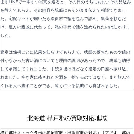
まずLINEで一本ずつ写真を送ると、その日のうちにおおよその見込み
を教えてもらえ、その内容を親戚にもそのまま伝えて相談できまし
た。宅配キットが届いたら緩衝材で瓶を包んで詰め、集荷を頼むだ
け。遠方の親戚に代わって、私の手元で話を進められたのは助かりま
した。
査定は銘柄ごとに結果を知らせてもらえて、状態の落ちたものや値の
付かなかった古い酒についても理由の説明があったので、親戚も納得
して承諾してくれました。手続き後はほどなく指定の口座へ振り込ま
れました。空き家に残されたお酒を、捨てるのではなく、また飲んで
くれる人へ渡すことができ、遠くにいる親戚にも喜ばれました。
北海道 樺戸郡の買取対応地域
樺戸郡はストックラボの宅配買取・出張買取の対応エリアです。郡内