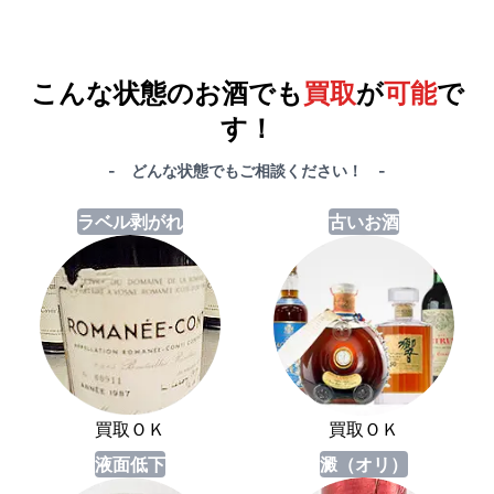
例）単品買取総額
551,000円
が
おまとめ買取で
578,000円
に！
合計で
27,000円
も
お得
です！
こんな状態のお酒でも
買取
が
可能
で
す！
- どんな状態でもご相談ください！ -
ラベル剥がれ
古いお酒
買取ＯＫ
買取ＯＫ
液面低下
澱（オリ）