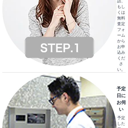
話、
もし
くは
無料
査定
フォ
ーム
から
お申
込み
くだ
さ
い。
予定
日に
お伺
い
予定
した