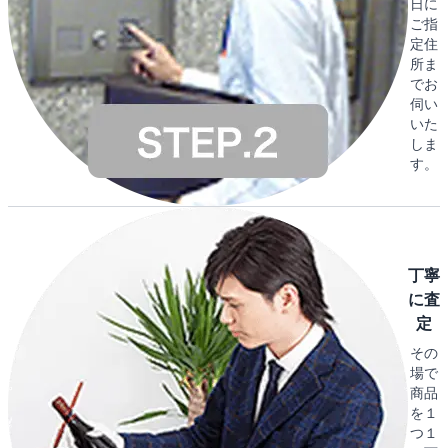
日に
ご指
定住
所ま
でお
伺い
いた
しま
す。
丁寧
に査
定
その
場で
商品
を１
つ１