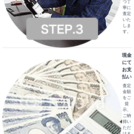
つ丁
寧に
査定
いた
しま
す。
現金
にて
お支
払い
査定
金額
をご
提
示、
ご納
得い
ただ
けま