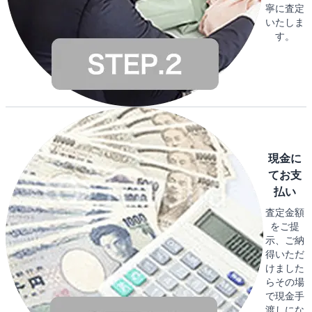
寧に査定
いたしま
す。
現金に
てお支
払い
査定金額
をご提
示、ご納
得いただ
けました
らその場
で現金手
渡しにな