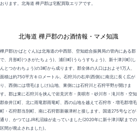
おります。北海道 樺戸郡は
宅配買取
エリアです。
北海道 樺戸郡のお酒情報・マメ知識
樺戸郡(かばとぐん)は北海道の中西部、空知総合振興局の管内にある郡
で、月形町(つきがたちょう)、浦臼町(うらうすちょう)、新十津川町(し
んとつかわちょう)の3町から成ります。郡全体の人口はおよそ1万人、
面積は約750平方キロメートル。石狩川の右岸(西側)に南北に長く広が
り、西側には増毛(ましけ)山地、東側には石狩川と石狩平野が開けま
す。郡は東に石狩川を挟んで岩見沢市・美唄市・砂川市・滝川市・空知
郡奈井江町、北に雨竜郡雨竜町、西の山地を越えて石狩市・増毛郡増毛
町・石狩郡当別町、南に石狩郡新篠津村と接します。国道275号などが
通り、かつてはJR札沼線が走っていました(2020年に新十津川駅までの
区間が廃止されました)。