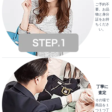
ご予約不
要。お品
物と身分
証をお持
ちくださ
い。
丁寧に
査定
その場で
商品を１
つ１つ丁