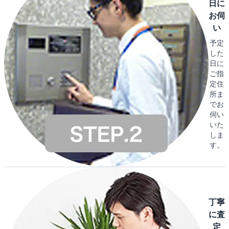
日に
お伺
い
予定
した
日に
ご指
定住
所ま
でお
伺い
いた
しま
す。
丁寧
に査
定