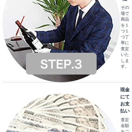
その
場で
商品
を１
つ１
つ丁
寧に
査定
いた
しま
す。
現金
にて
お支
払い
査定
金額
をご