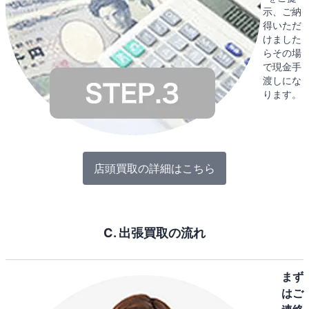
示、ご納
得いただ
けました
らその場
で現金手
渡しにな
ります。
店頭買取の詳細はこちら
C. 出張買取の流れ
まず
はご