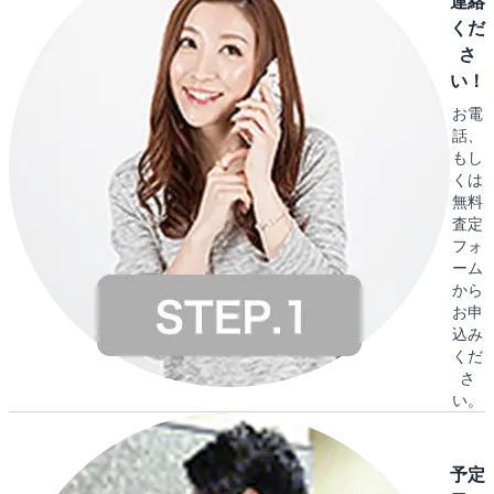
連絡
くだ
さ
い！
お電
話、
もし
くは
無料
査定
フォ
ーム
から
お申
込み
くだ
さ
い。
予定