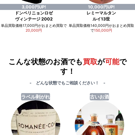
3,000円UP!
10,000円UP!
ドンペリニョンロゼ
レミーマルタン
ヴィンテージ 2002
ルイ13世
単品買取価格17,000円がおまとめ買取で
単品買取価格140,000円がおまとめ買取
20,000円
で
150,000円
例）単品買取総額
551,000円
が
おまとめ買取で
578,000円
に！
合計で
27,000円
も
お得
です！
こんな状態のお酒でも
買取
が
可能
で
す！
- どんな状態でもご相談ください！ -
ラベル剥がれ
古いお酒