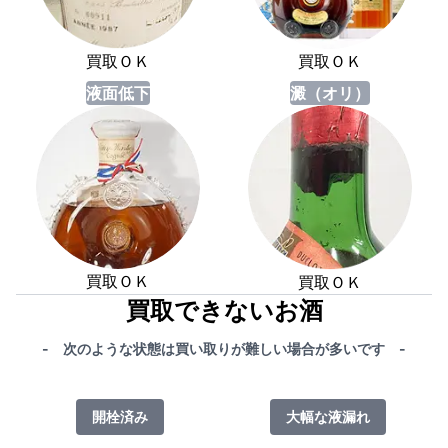
買取ＯＫ
買取ＯＫ
液面低下
澱（オリ）
買取ＯＫ
買取ＯＫ
買取できないお酒
- 次のような状態は買い取りが難しい場合が多いです -
開栓済み
大幅な液漏れ