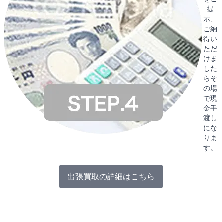
提
示、
ご納
得い
ただ
けま
した
らそ
の場
で現
金手
渡し
にな
りま
す。
出張買取の詳細はこちら