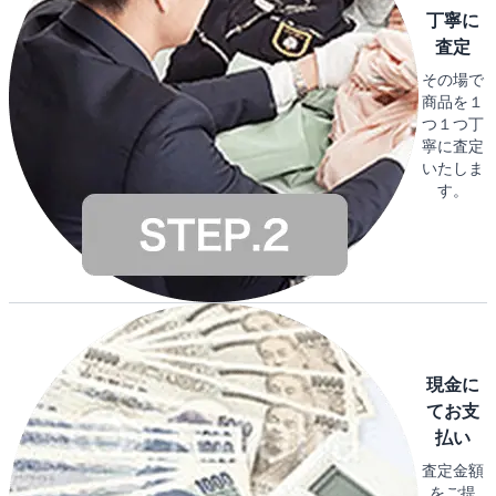
丁寧に
査定
その場で
商品を１
つ１つ丁
寧に査定
いたしま
す。
現金に
てお支
払い
査定金額
をご提