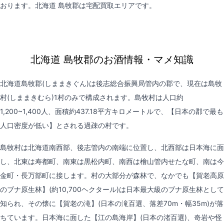
おります。北海道 島牧郡は
宅配買取
エリアです。
北海道 島牧郡のお酒情報・マメ知識
北海道島牧郡(しままきぐん)は後志総合振興局管内の郡で、現在は島牧
村(しままきむら)1村のみで構成されます。島牧村は人口約
1,200~1,400人、面積約437.18平方キロメートルで、【日本の郡で最も
人口密度が低い】とされる過疎の村です。
島牧村は北海道南西部、後志管内の南端に位置し、北西部は日本海に面
し、北東は寿都町、南東は黒松内町、南西は檜山管内せたな町、南は今
金町・長万部町に接します。村の大部分が森林で、なかでも【賀老高原
のブナ原生林】(約10,700ヘクタール)は日本最大級のブナ原生林として
知られ、その懐に【賀老の滝】(日本の滝百選、落差70m・幅35m)が落
ちています。日本海に面した【江の島海岸】(日本の渚百選)、奇岩や怪