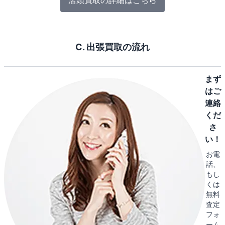
店頭買取の詳細はこちら
C. 出張買取の流れ
まず
はご
連絡
くだ
さ
い！
お電
話、
もし
くは
無料
査定
フォ
ーム