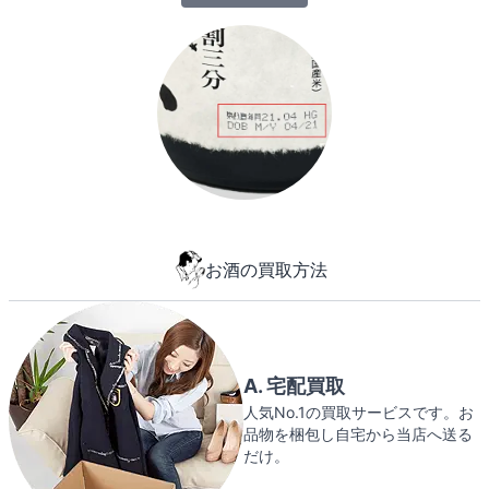
お酒の買取方法
A. 宅配買取
人気No.1の買取サービスです。お
品物を梱包し自宅から当店へ送る
だけ。