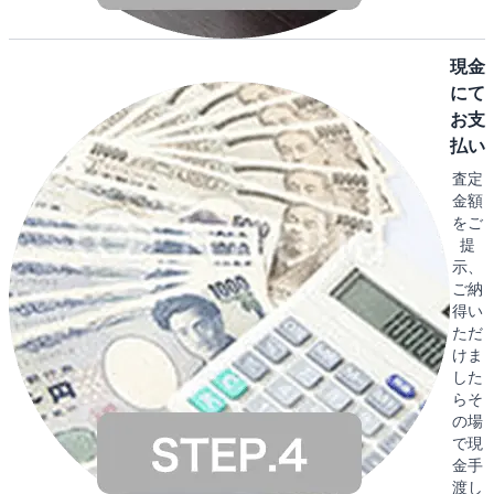
現金
にて
お支
払い
査定
金額
をご
提
示、
ご納
得い
ただ
けま
した
らそ
の場
で現
金手
渡し