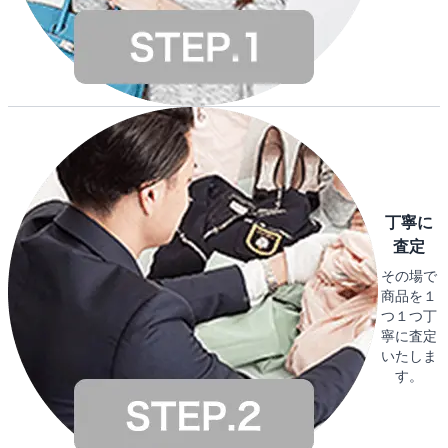
丁寧に
査定
その場で
商品を１
つ１つ丁
寧に査定
いたしま
す。