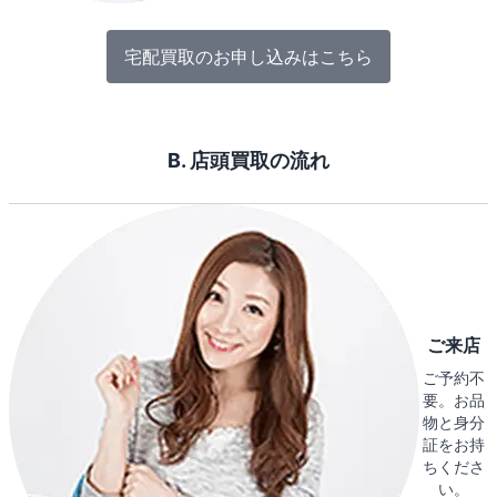
宅配買取のお申し込みはこちら
B. 店頭買取の流れ
ご来店
ご予約不
要。お品
物と身分
証をお持
ちくださ
い。