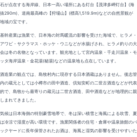
石が点在する海岸線、日本一高い場所にある灯台【茂津多岬灯台】(海
抜290m)、道南最高峰の【狩場山】(標高1,519.9m)などの自然景観が
地域の宝です。
基幹産業は漁業で、日本海の対馬暖流の影響を受けた海域で、ヒラメ・
アワビ・サクラマス・ホッケ・ウニなどが水揚げされ、ヒラメ釣りの大
会は冬の名物となっています。観光地として宮内温泉・千走川温泉・モ
ッタ海岸温泉・金花湯(秘湯)などの温泉地も点在しています。
酒造業の観点では、島牧村内に現存する日本酒蔵はありません。後志管
内の蔵元としては小樽市の田中酒造、倶知安町の二世古酒造などが代表
的で、島牧から最寄りの蔵元は二世古酒造、田中酒造などが地理的に親
しまれてきました。
気候は日本海側の特別豪雪地帯で、冬は深い積雪と海風による吹雪、夏
は冷涼で湿度が高い環境です。漁業関係者の住宅・倉庫や温泉旅館のバ
ックヤードに長年保管されたお酒は、海風と湿気の影響を受けやすいた