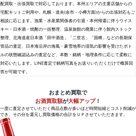
配買取・出張買取で対応しております。本州エリアの主要店舗からの
宅配キットご利用や、札幌・道央(余市・小樽方面)からの出張対応もご
相談に応じます。漁業・水産業関係者の引退・本州帰還に伴うウイス
キー・日本酒・焼酎の一括整理、温泉旅館の廃業に伴う館内ストック
整理、北海道産日本酒「田中酒造」「二世古」「国稀」などの長期保
管品の査定、日本海沿岸の海風・豪雪地帯の湿気の影響を受けたボト
ルの状態確認込みの査定など、本数・銘柄・地理条件に応じて柔軟に
対応いたします。LINE査定で銘柄写真をお送りいただくだけで概算回
答が可能です。
おまとめ買取で
お酒買取額
が
大幅アップ
！
一度に査定させていただく商品点数が多いほど時間短縮とコスト削減が
でき、
その分を還元し買取価格の合計をＵＰさせていただきます。