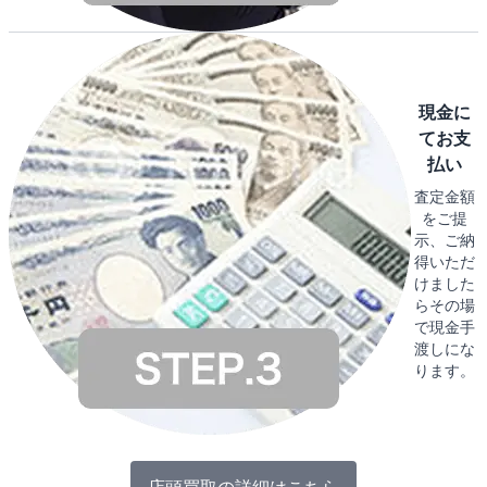
現金に
てお支
払い
査定金額
をご提
示、ご納
得いただ
けました
らその場
で現金手
渡しにな
ります。