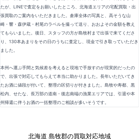
たが、LINEで査定をお願いしたところ、北海道エリアの宅配買取・出
張買取のご案内をいただきました。倉庫全体の写真と、高そうな山
崎・響・森伊蔵・村尾のラベルを撮って送り、おおよその金額を教え
てもらいました。後日、スタッフの方が島牧村まで出張で来てくださ
り、130本あまりをその日のうちに査定し、現金で引き取っていただき
ました。
本州へ運ぶ手間と気候差を考えると現地で手放すのが現実的だったの
で、出張で対応してもらえて本当に助かりました。長年いただいてき
たお酒に値段が付いて、整理の区切りが付きました。島牧や寿都、黒
松内、せたな、長万部の道南・後志南端の漁業エリアでは、引退や本
州帰還に伴うお酒の一括整理のご相談が多いそうです。
北海道 島牧郡の買取対応地域