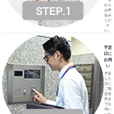
から
お申
込み
くだ
さ
い。
予定
日に
お伺
い
予定
した
日に
ご指
定住
所ま
でお
伺い
いた