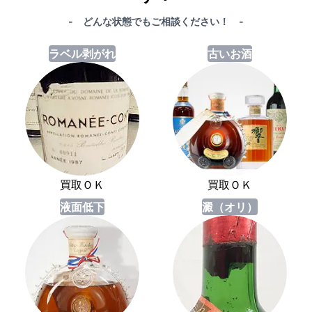
- どんな状態でもご相談ください！ -
ラベル剥がれ
古いお酒
買取ＯＫ
買取ＯＫ
液面低下
澱（オリ）