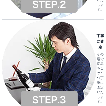
しま
す。
丁寧
に査
定
その
場で
商品
を１
つ１
つ丁
寧に
査定
いた
しま
す。