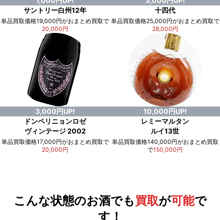
1,000円UP!
3,000円UP!
サントリー白州12年
十四代
単品買取価格19,000円がおまとめ買取で
単品買取価格25,000円がおまとめ買取で
20,000円
28,000円
3,000円UP!
10,000円UP!
ドンペリニョンロゼ
レミーマルタン
ヴィンテージ 2002
ルイ13世
単品買取価格17,000円がおまとめ買取で
単品買取価格140,000円がおまとめ買取
20,000円
で
150,000円
例）単品買取総額
551,000円
が
おまとめ買取で
578,000円
に！
合計で
27,000円
も
お得
です！
こんな状態のお酒でも
買取
が
可能
で
す！