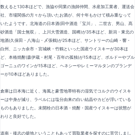
数えると130本ほどで、漁協や同業の漁師仲間、水産加工業者、運送会
社、市場関係の方々から頂いたお酒が、何十年もかけて積み重なって
いたようです。北海道の日本酒(田中酒造「宝川」、二世古、男山、髙
砂酒造「国士無双」、上川大雪酒造、国稀)が35本ほど、新潟・東北の
地酒(久保田・八海山・〆張鶴)が25本ほど、サントリーの山崎・響・
白州、ニッカ余市・宮城峡・竹鶴といった国産ウイスキーが30本ほ
ど、本格焼酎(森伊蔵・村尾・百年の孤独)が15本ほど、ボルドーやブル
ゴーニュのワインが15本ほど、ヘネシーやレミーマルタンのブランデ
ーが10本ほどありました。
倉庫は日本海に近く、海風と豪雪地帯特有の湿気でコルクのウイスキ
ーは中身が減り、ラベルには塩分由来の白い結晶やカビが浮いている
ものもありました。未開栓の日本酒・焼酎・国産ウイスキーは状態が
わりと良好でした。
道南・後志の僻地ということもあって買取業者を探すのに苦労しまし