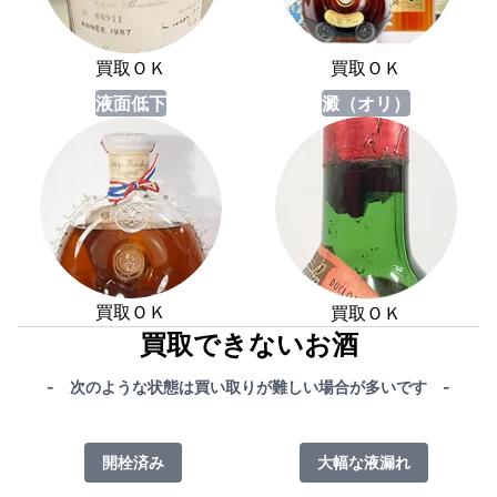
買取ＯＫ
買取ＯＫ
液面低下
澱（オリ）
買取ＯＫ
買取ＯＫ
買取できないお酒
- 次のような状態は買い取りが難しい場合が多いです -
開栓済み
大幅な液漏れ