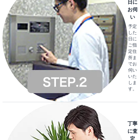
日に
お伺
い
予定
した
日に
ご指
定住
所ま
でお
伺い
いた
しま
す。
丁寧
に査
定