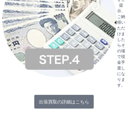
提
示、
ご納
得い
ただ
けま
した
らそ
の場
で現
金手
渡し
にな
りま
す。
出張買取の詳細はこちら