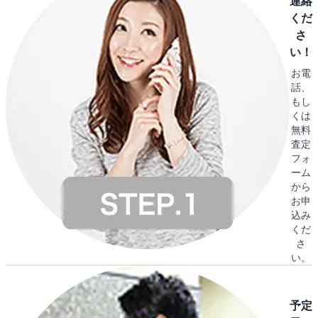
連絡
くだ
さ
い！
お電
話、
もし
くは
無料
査定
フォ
ーム
から
お申
込み
くだ
さ
い。
予定