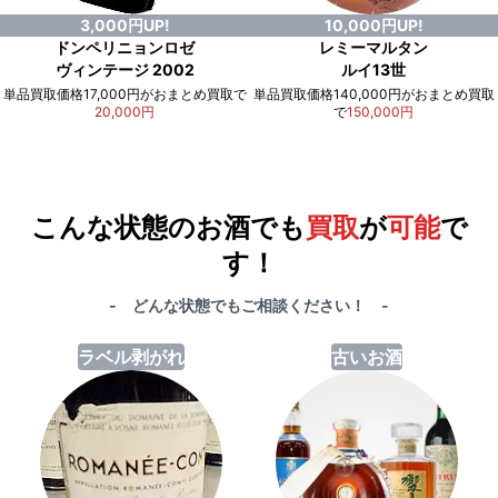
3,000円UP!
10,000円UP!
ドンペリニョンロゼ
レミーマルタン
ヴィンテージ 2002
ルイ13世
単品買取価格17,000円がおまとめ買取で
単品買取価格140,000円がおまとめ買取
20,000円
で
150,000円
例）単品買取総額
551,000円
が
おまとめ買取で
578,000円
に！
合計で
27,000円
も
お得
です！
こんな状態のお酒でも
買取
が
可能
で
す！
- どんな状態でもご相談ください！ -
ラベル剥がれ
古いお酒