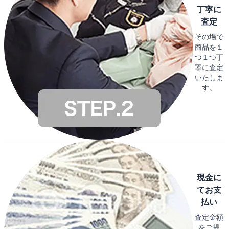
丁寧に
査定
その場で
商品を１
つ１つ丁
寧に査定
いたしま
す。
現金に
てお支
払い
査定金額
をご提