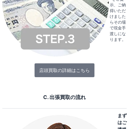
示、ご納
得いただ
けました
らその場
で現金手
渡しにな
ります。
店頭買取の詳細はこちら
C. 出張買取の流れ
まず
はご