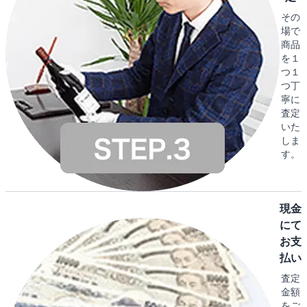
その
場で
商品
を１
つ１
つ丁
寧に
査定
いた
しま
す。
現金
にて
お支
払い
査定
金額
をご