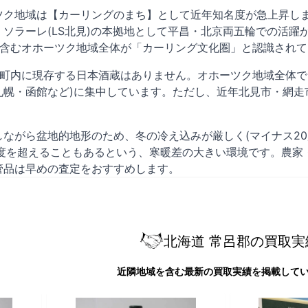
ツク地域は【カーリングのまち】として近年知名度が急上昇しま
ソラーレ(LS北見)の本拠地として平昌・北京両五輪での活躍
を含むオホーツク地域全体が「カーリング文化圏」と認識されて
3町内に現存する日本酒蔵はありません。オホーツク地域全体で
札幌・函館など)に集中しています。ただし、近年北見市・網走
。
ながら盆地的地形のため、冬の冷え込みが厳しく(マイナス2
0度を超えることもあるという、寒暖差の大きい環境です。農家
管品は早めの査定をおすすめします。
北海道 常呂郡の買取実
近隣地域を含む最新の買取実績を掲載して