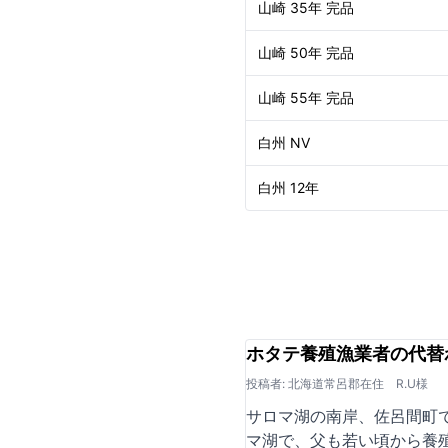
山崎 35年 完品
山崎 50年 完品
山崎 55年 完品
白州 NV
白州 12年
ホタテ養殖漁業者の代替
投稿者: 北海道常呂郡在住 R.U様
サロマ湖の南岸、佐呂間町
マ湖で、父も若い頃から養