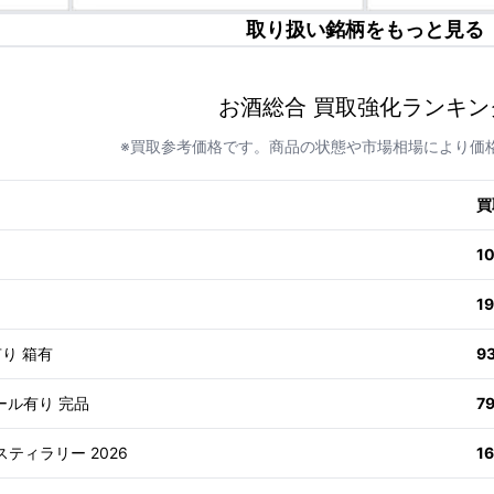
取り扱い銘柄をもっと見る
お酒総合 買取強化ランキン
※買取参考価格です。商品の状態や市場相場により価
買
1
1
有り 箱有
9
ール有り 完品
7
スティラリー 2026
1