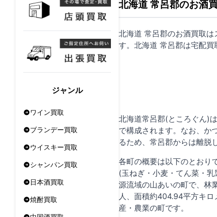
北海道 常呂郡のお酒
北海道 常呂郡のお酒買取
す。北海道 常呂郡は
宅配買
ジャンル
ワイン買取
北海道常呂郡(ところぐん)
で構成されます。なお、かつ
ブランデー買取
るため、常呂郡からは離脱し
ウイスキー買取
各町の概要は以下のとおりで
シャンパン買取
(玉ねぎ・小麦・てん菜・乳製
日本酒買取
源流域の山あいの町で、林業
人、面積約404.94平方
焼酎買取
産・農業の町です。
中国酒買取