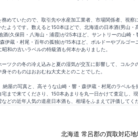
。
を務めていたので、取引先や水産加工業者、市場関係者、視察
たようです。数えると150本ほどで、北海道の日本酒(男山・
地酒(久保田・八海山・浦霞)が25本ほど、サントリーの山崎
(森伊蔵・村尾・百年の孤独)が15本ほど、ボルドーやブルゴ
れに昭和の古いラベルの特級酒も何本かありました。
ホーツクの冬の冷え込みと夏の湿気が交互に影響して、コルク
中身そのものはおおむね大丈夫とのことでした。
いし、納屋の写真と、高そうな山崎・響・森伊蔵・村尾のラベル
自宅まで来てくださり、150本あまりを丸一日かけて査定し、
雪などの近年人気の道産日本酒も、相場をふまえて評価してく
北海道 常呂郡の買取対応地