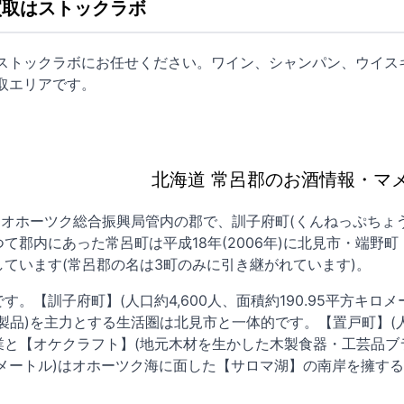
買取はストックラボ
はストックラボにお任せください。ワイン、シャンパン、ウイス
取
エリアです。
北海道 常呂郡のお酒情報・マ
はオホーツク総合振興局管内の郡で、訓子府町(くんねっぷちょう
て郡内にあった常呂町は平成18年(2006年)に北見市・端
ています(常呂郡の名は3町のみに引き継がれています)。
す。【訓子府町】(人口約4,600人、面積約190.95平方キ
品)を主力とする生活圏は北見市と一体的です。【置戸町】(人口約
と【オケクラフト】(地元木材を生かした木製食器・工芸品ブラン
キロメートル)はオホーツク海に面した【サロマ湖】の南岸を擁