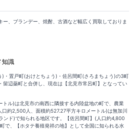
キー、ブランデー、焼酎、古酒など幅広く買取しておりま
メ知識
)・置戸町(おけとちょう)・佐呂間町(さろまちょう)の3町
野町・留辺蘂町と合併し、現在は【北見市常呂町】となってい
ロメートル)は北見市の南西に隣接する内陸盆地の町で、農業
2,500人、面積約527.27平方キロメートル)は無加川
ド)で知られる地区です。【佐呂間町】(人口約4,800
する町で、【ホタテ養殖発祥の地】として全国に知られる水