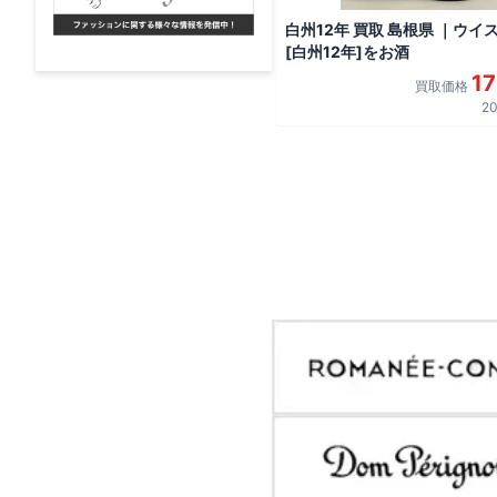
白州12年 買取 島根県 ｜ウイ
[白州12年]をお酒
1
買取価格
20