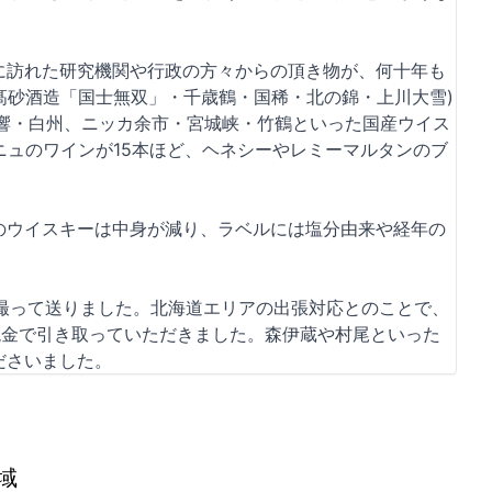
に訪れた研究機関や行政の方々からの頂き物が、何十年も
髙砂酒造「国士無双」・千歳鶴・国稀・北の錦・上川大雪)
・響・白州、ニッカ余市・宮城峡・竹鶴といった国産ウイス
ーニュのワインが15本ほど、ヘネシーやレミーマルタンのブ
のウイスキーは中身が減り、ラベルには塩分由来や経年の
を撮って送りました。北海道エリアの出張対応とのことで、
現金で引き取っていただきました。森伊蔵や村尾といった
ださいました。
域