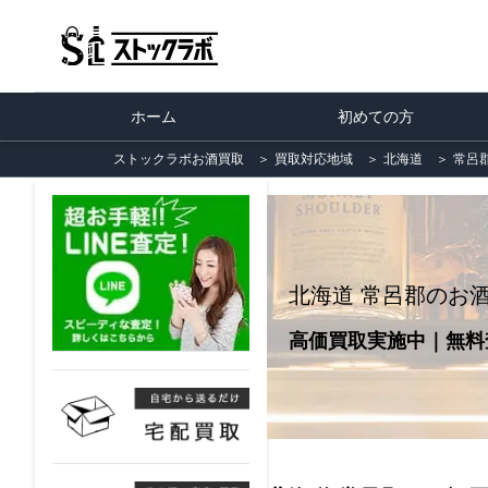
ホーム
初めての方
ストックラボお酒買取
＞
買取対応地域
＞
北海道
＞
常呂
北海道 常呂郡のお
高価買取実施中｜無料