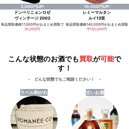
3,000円UP!
10,000円UP!
ドンペリニョンロゼ
レミーマルタン
ヴィンテージ 2002
ルイ13世
単品買取価格17,000円がおまとめ買取で
単品買取価格140,000円がおまとめ買取
20,000円
で
150,000円
例）単品買取総額
551,000円
が
おまとめ買取で
578,000円
に！
合計で
27,000円
も
お得
です！
こんな状態のお酒でも
買取
が
可能
で
す！
- どんな状態でもご相談ください！ -
ラベル剥がれ
古いお酒