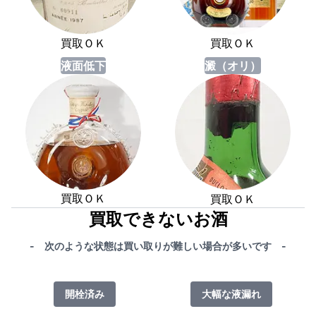
買取ＯＫ
買取ＯＫ
液面低下
澱（オリ）
買取ＯＫ
買取ＯＫ
買取できないお酒
- 次のような状態は買い取りが難しい場合が多いです -
開栓済み
大幅な液漏れ