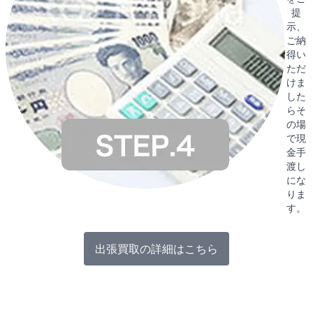
提
示、
ご納
得い
ただ
けま
した
らそ
の場
で現
金手
渡し
にな
りま
す。
出張買取の詳細はこちら