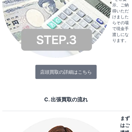
示、ご納
得いただ
けました
らその場
で現金手
渡しにな
ります。
店頭買取の詳細はこちら
C. 出張買取の流れ
まず
はご