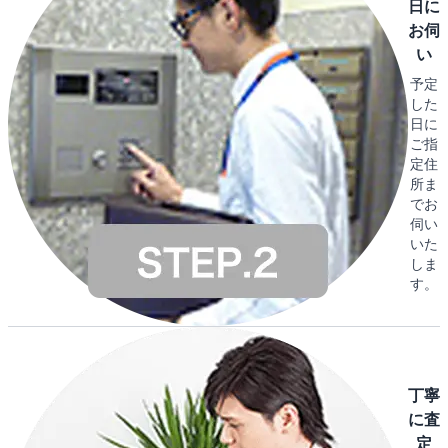
日に
お伺
い
予定
した
日に
ご指
定住
所ま
でお
伺い
いた
しま
す。
丁寧
に査
定