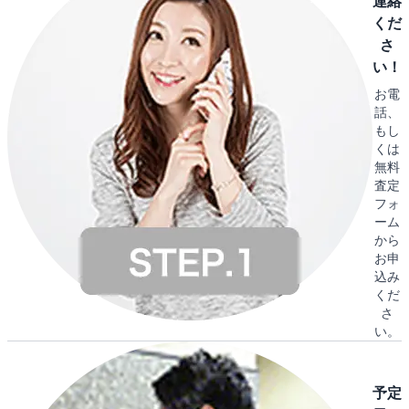
連絡
くだ
さ
い！
お電
話、
もし
くは
無料
査定
フォ
ーム
から
お申
込み
くだ
さ
い。
予定