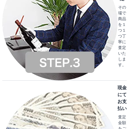
その
場で
商品
を１
つ１
つ丁
寧に
査定
いた
しま
す。
現金
にて
お支
払い
査定
金額
をご