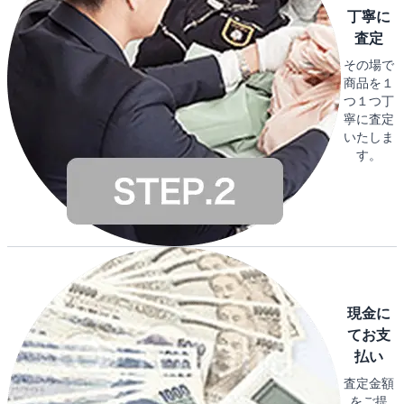
丁寧に
査定
その場で
商品を１
つ１つ丁
寧に査定
いたしま
す。
現金に
てお支
払い
査定金額
をご提