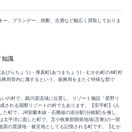
キー、ブランデー、焼酎、古酒など幅広く買取しておりま
メ知識
(あびらちょう)・厚真町(あつまちょう)・むかわ町の4町村
振興局管内に属するという、振興局をまたぐ特殊な郡で
山あいの村で、鵡川源流域に位置し、リゾート施設「星野リ
構成される国際リゾートの村でもあります。【安平町】(人
誕生した町で、JR室蘭本線・石勝線の追分駅(分岐駅)を擁し、
)は太平洋に面した町で、苫小牧東部開発地域(苫東)の一部
部地震の震源地・被災地としても記憶される町です。【むか