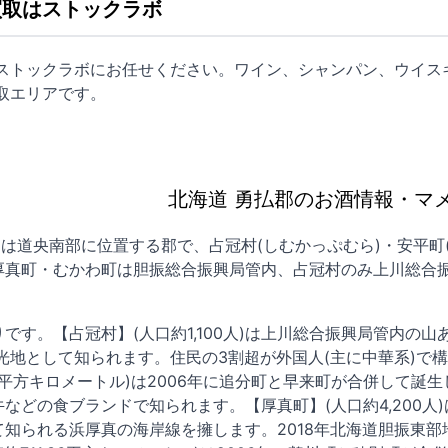
買取はストックラボ
はストックラボにお任せください。ワイン、シャンパン、ウイス
取
エリアです。
北海道 勇払郡のお酒情報・マ
)は道央南部に位置する郡で、占冠村(しむかっぷむら)・安平町
厚真町・むかわ町は胆振総合振興局管内、占冠村のみ上川総合
です。【占冠村】(人口約1,100人)は上川総合振興局管内の
光地として知られます。住民の3割超が外国人(主に中華系)で
7.16平方キロメートル)は2006年に追分町と早来町が合併して
などの食ブランドで知られます。【厚真町】(人口約4,200人
て知られる浜厚真の海岸線を擁します。2018年北海道胆振東