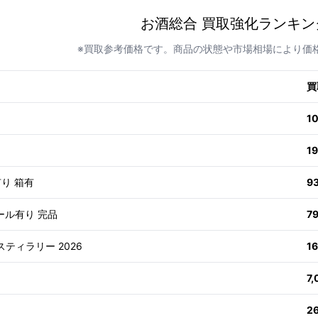
お酒総合 買取強化ランキン
※買取参考価格です。商品の状態や市場相場により価
買
1
1
有り 箱有
9
ール有り 完品
7
スティラリー 2026
1
7
2