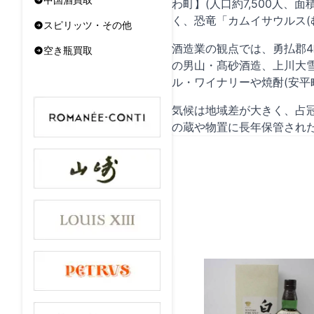
わ町】(人口約7,500人、
く、恐竜「カムイサウルス(
スピリッツ・その他
酒造業の観点では、勇払郡
空き瓶買取
の男山・髙砂酒造、上川大雪
ル・ワイナリーや焼酎(安
気候は地域差が大きく、占
の蔵や物置に長年保管され