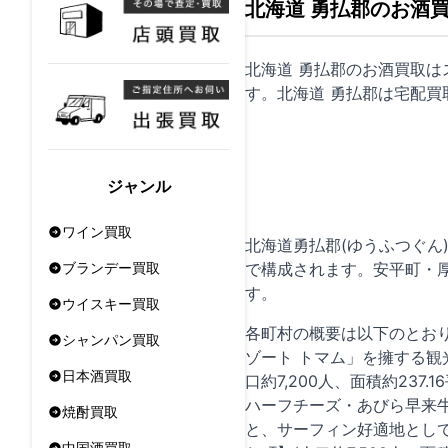
北海道 勇払郡のお酒
北海道 勇払郡のお酒買取
す。北海道 勇払郡は
宅配買
ジャンル
ワイン買取
北海道勇払郡(ゆうふつぐん
で構成されます。安平町・
ブランデー買取
す。
ウイスキー買取
各町村の概要は以下のとおり
シャンパン買取
ゾート トマム」を擁する観
日本酒買取
口約7,200人、面積約23
ハーフチーズ・あびら早来牛
焼酎買取
と、サーフィン好適地とし
中国酒買取