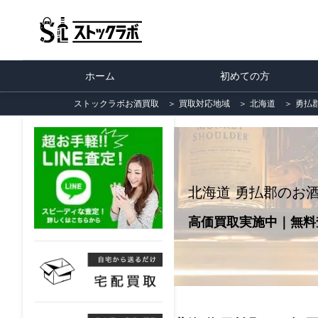
ホーム
初めての方
ストックラボお酒買取
＞
買取対応地域
＞
北海道
＞
勇払
北海道 勇払郡のお
高価買取実施中｜無料