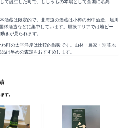
町が合併して誕生した町で、ししゃもの本場として全国に名高
日本酒蔵は限定的で、北海道の酒蔵は小樽の田中酒造、旭川
の国稀酒造などに集中しています。胆振エリアでは地ビー
の動きが見られます。
かわ町の太平洋岸は比較的温暖です。山林・農家・別荘地
管品は早めの査定をおすすめします。
績
います。