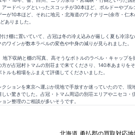
2年・18年、響、白州、ニッカ余市・宮城峡・竹鶴といった国
、アードベッグといったスコッチが30本ほど、ボルドーやブル
ーが10本ほど、それに地元・北海道のワイナリー(余市・仁木のド
ほどありました。
り付け棚に置いていて、占冠は冬の冷え込みが厳しく夏も冷涼
クのワインが数本ラベルの変色や中身の減りが見られました。
いし、地下収納と棚の写真、高そうなボトルのラベル・キャップ
の方が占冠村トマムの別荘まで来てくださり、140本あまりを
ボトルも相場をふまえて評価してくださいました。
レクションを東京へ運ぶか現地で手放すか迷っていたので、現
嬉しい驚きでした。占冠・トマム周辺の別荘エリアやニセコ・
ション整理のご相談が多いそうです。
北海道 勇払郡の買取対応地