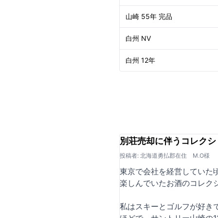
山崎 55年 完品
白州 NV
白州 12年
別荘売却に伴うコレクシ
投稿者: 北海道勇払郡在住 M.O様
東京で会社を経営していた
楽しんでいたお酒のコレク
私はスキーとゴルフが好き