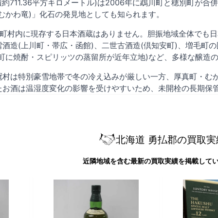
面積約711.36平方キロメートル)は2006年に鵡川町と穂別
むかわ竜)」化石の発見地としても知られます。
4町村内に現存する日本酒蔵はありません。胆振地域全体でも
酒造(上川町・帯広・函館)、二世古酒造(倶知安町)、増毛町
平町に焼酎・スピリッツの蒸留所が近年立地)など、多様な醸造
冠村は特別豪雪地帯で冬の冷え込みが厳しい一方、厚真町・む
たお酒は温湿度変化の影響を受けやすいため、未開栓の長期保
北海道 勇払郡の買取実
近隣地域を含む最新の買取実績を掲載して