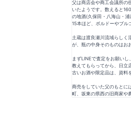
父は商店会や商工会議所の
いたようです。数えると1
の地酒(久保田・八海山・浦
15本ほど、ボルドーやブ
土蔵は渡良瀬川流域らしく
が、瓶の中身そのものはお
まずLINEで査定をお願
教えてもらってから、日立
古いお酒や限定品は、資料
商売をしていた父のもとに
町、坂東の県西の旧商家や