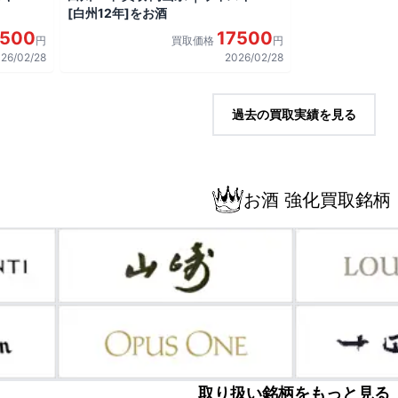
[白州12年]をお酒
7500
17500
円
買取価格
円
26/02/28
2026/02/28
過去の買取実績を見る
お酒 強化買取銘柄
取り扱い銘柄をもっと見る