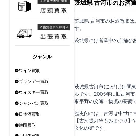
茨城県 古河市のお酒
茨城県 古河市のお酒買取
す。
茨城県には営業中の店舗が
ジャンル
ワイン買取
ブランデー買取
茨城県古河市(こがし)は関
ウイスキー買取
ルです。2005年に旧古
東平野の交通・物流の要衝
シャンパン買取
歴史的には、古河は中世に
日本酒買取
【古河提灯竿もみまつり】
焼酎買取
文化の街です。
中国酒買取