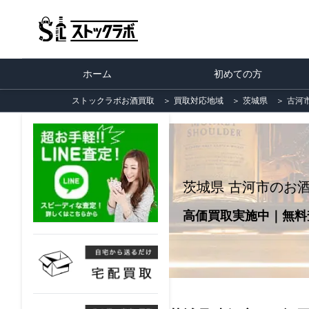
ホーム
初めての方
ストックラボお酒買取
＞
買取対応地域
＞
茨城県
＞
古河
茨城県 古河市のお
高価買取実施中｜無料