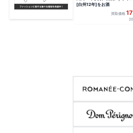
[白州12年]をお酒
1
買取価格
20