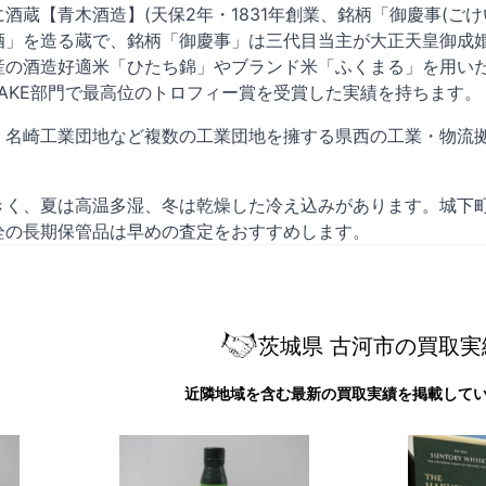
酒蔵【青木酒造】(天保2年・1831年創業、銘柄「御慶事(ご
酒」を造る蔵で、銘柄「御慶事」は三代目当主が大正天皇御成
産の酒造好適米「ひたち錦」やブランド米「ふくまる」を用いた
SAKE部門で最高位のトロフィー賞を受賞した実績を持ちます。
・名崎工業団地など複数の工業団地を擁する県西の工業・物流
きく、夏は高温多湿、冬は乾燥した冷え込みがあります。城下
栓の長期保管品は早めの査定をおすすめします。
茨城県 古河市の買取実
近隣地域を含む最新の買取実績を掲載して