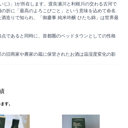
けいじ)」)が所在します。渡良瀬川と利根川の交わる古河で
婚の折に「最高のよろこびごと」という意味を込めて命名
酒造りで知られ、「御慶事 純米吟醸 ひたち錦」は世界最
拠点であると同時に、首都圏のベッドタウンとしての性格
町の旧商家や農家の蔵に保管されたお酒は温湿度変化の影
績
います。