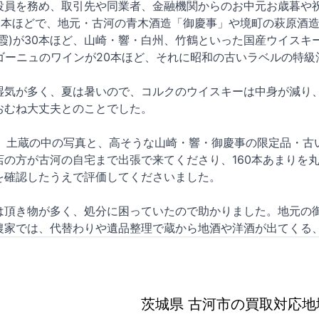
役員を務め、取引先や同業者、金融機関からのお中元お歳暮や
60本ほどで、地元・古河の青木酒造「御慶事」や境町の萩原酒
霞)が30本ほど、山崎・響・白州、竹鶴といった国産ウイスキ
ルゴーニュのワインが20本ほど、それに昭和の古いラベルの特
湿気が多く、夏は暑いので、コルクのウイスキーは中身が減り
おむね大丈夫とのことでした。
いし、土蔵の中の写真と、高そうな山崎・響・御慶事の限定品・
店の方が古河の自宅まで出張で来てくださり、160本あまりを
を確認したうえで評価してくださいました。
は頂き物が多く、処分に困っていたので助かりました。地元の
農家では、代替わりや遺品整理で蔵から地酒や洋酒が出てくる
茨城県 古河市の買取対応地