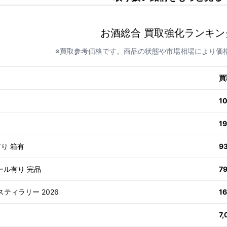
お酒総合 買取強化ランキン
※買取参考価格です。商品の状態や市場相場により価
買
1
1
有り 箱有
9
ール有り 完品
7
スティラリー 2026
1
7