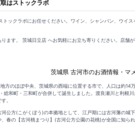
買取はストックラボ
はストックラボにお任せください。ワイン、シャンパン、ウイス
あります。
茨城日立店
へお気軽にお立ち寄りください。店舗が
茨城県 古河市のお酒情報・マ
東地方のほぼ中央、茨城県の西端に位置する市で、人口は約14万
河市・総和町・三和町が合併して誕生しました。渡良瀬川と利根
です。
古河公方(こがくぼう)の本拠地として、江戸期には古河藩の城
や、春の【古河桃まつり】(古河公方公園の花桃)が全国に知ら