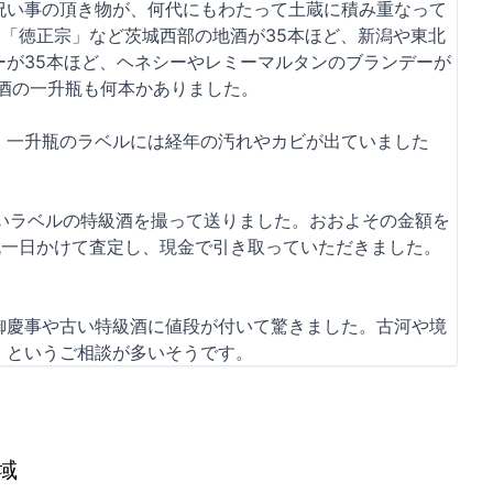
祝い事の頂き物が、何代にもわたって土蔵に積み重なって
造「徳正宗」など茨城西部の地酒が35本ほど、新潟や東北
ーが35本ほど、ヘネシーやレミーマルタンのブランデーが
級酒の一升瓶も何本かありました。
、一升瓶のラベルには経年の汚れやカビが出ていました
古いラベルの特級酒を撮って送りました。おおよその金額を
丸一日かけて査定し、現金で引き取っていただきました。
御慶事や古い特級酒に値段が付いて驚きました。古河や境
、というご相談が多いそうです。
域