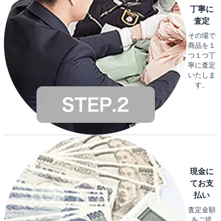
丁寧に
査定
その場で
商品を１
つ１つ丁
寧に査定
いたしま
す。
現金に
てお支
払い
査定金額
をご提