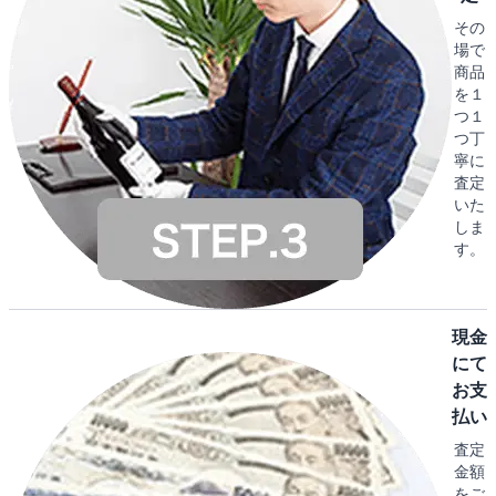
その
場で
商品
を１
つ１
つ丁
寧に
査定
いた
しま
す。
現金
にて
お支
払い
査定
金額
をご