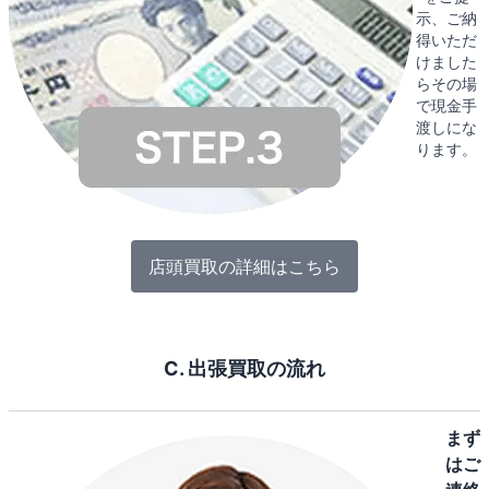
示、ご納
得いただ
けました
らその場
で現金手
渡しにな
ります。
店頭買取の詳細はこちら
C. 出張買取の流れ
まず
はご