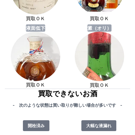
買取ＯＫ
買取ＯＫ
液面低下
澱（オリ）
買取ＯＫ
買取ＯＫ
買取できないお酒
- 次のような状態は買い取りが難しい場合が多いです -
開栓済み
大幅な液漏れ