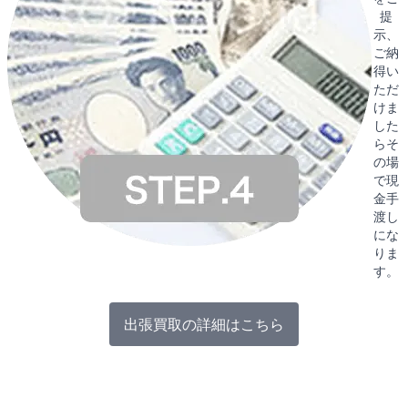
提
示、
ご納
得い
ただ
けま
した
らそ
の場
で現
金手
渡し
にな
りま
す。
出張買取の詳細はこちら