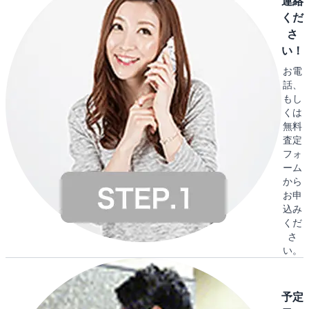
連絡
くだ
さ
い！
お電
話、
もし
くは
無料
査定
フォ
ーム
から
お申
込み
くだ
さ
い。
予定