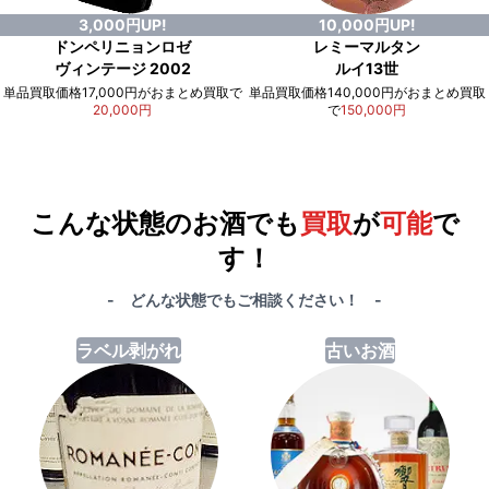
3,000円UP!
10,000円UP!
ドンペリニョンロゼ
レミーマルタン
ヴィンテージ 2002
ルイ13世
単品買取価格17,000円がおまとめ買取で
単品買取価格140,000円がおまとめ買取
20,000円
で
150,000円
例）単品買取総額
551,000円
が
おまとめ買取で
578,000円
に！
合計で
27,000円
も
お得
です！
こんな状態のお酒でも
買取
が
可能
で
す！
- どんな状態でもご相談ください！ -
ラベル剥がれ
古いお酒