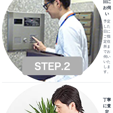
日に
お伺
い
予定
した
日に
ご指
定住
所ま
でお
伺い
いた
しま
す。
丁寧
に査
定