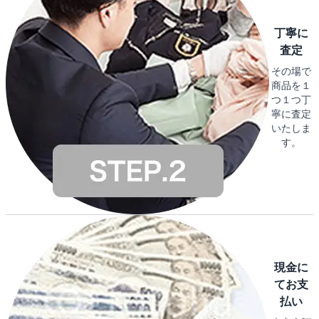
丁寧に
査定
その場で
商品を１
つ１つ丁
寧に査定
いたしま
す。
現金に
てお支
払い