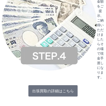
金額
をご
提
示、
ご納
得い
ただ
けま
した
らそ
の場
で現
金手
渡し
にな
りま
す。
出張買取の詳細はこちら