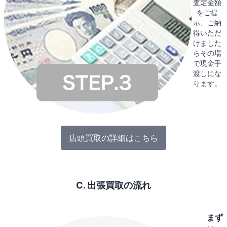
査定金額
をご提
示、ご納
得いただ
けました
らその場
で現金手
渡しにな
ります。
店頭買取の詳細はこちら
C. 出張買取の流れ
まず