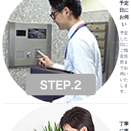
予定
日に
お伺
い
予定
した
日に
ご指
定住
所ま
でお
伺い
いた
しま
す。
丁寧
に査