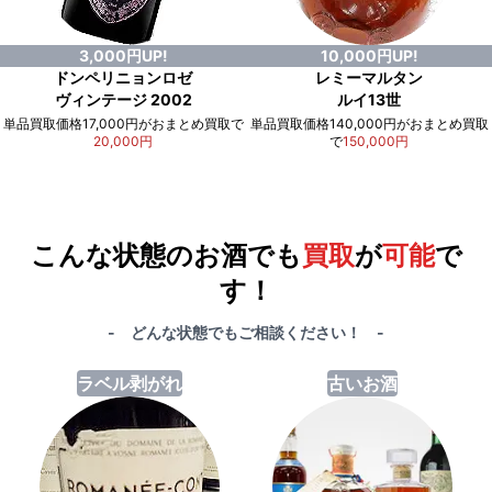
3,000円UP!
10,000円UP!
ドンペリニョンロゼ
レミーマルタン
ヴィンテージ 2002
ルイ13世
単品買取価格17,000円がおまとめ買取で
単品買取価格140,000円がおまとめ買取
20,000円
で
150,000円
例）単品買取総額
551,000円
が
おまとめ買取で
578,000円
に！
合計で
27,000円
も
お得
です！
こんな状態のお酒でも
買取
が
可能
で
す！
- どんな状態でもご相談ください！ -
ラベル剥がれ
古いお酒