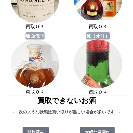
買取ＯＫ
買取ＯＫ
液面低下
澱（オリ）
買取ＯＫ
買取ＯＫ
買取できないお酒
- 次のような状態は買い取りが難しい場合が多いです -
開栓済み
大幅な液漏れ