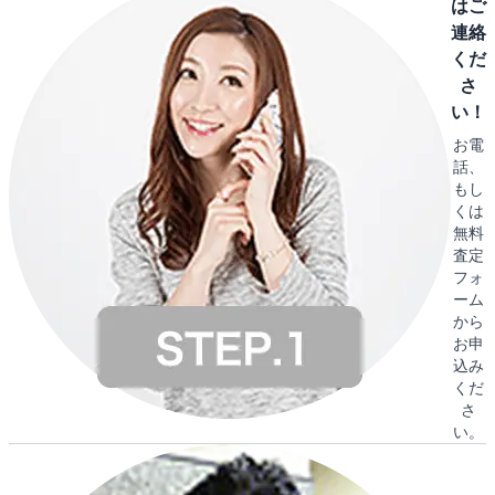
はご
連絡
くだ
さ
い！
お電
話、
もし
くは
無料
査定
フォ
ーム
から
お申
込み
くだ
さ
い。