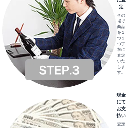
定
その
場で
商品
を１
つ１
つ丁
寧に
査定
いた
しま
す。
現金
にて
お支
払い
査定