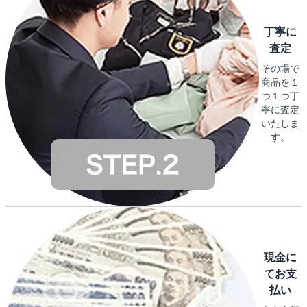
丁寧に
査定
その場で
商品を１
つ１つ丁
寧に査定
いたしま
す。
現金に
てお支
払い