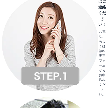
はご
連絡
くだ
さ
い！
お電
話、
もし
くは
無料
査定
フォ
ーム
から
お申
込み
くだ
さ
い。