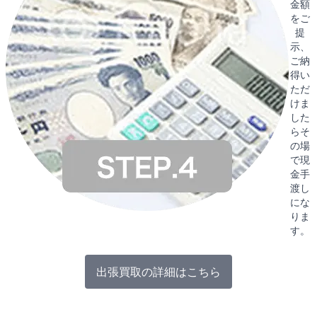
金額
をご
提
示、
ご納
得い
ただ
けま
した
らそ
の場
で現
金手
渡し
にな
りま
す。
出張買取の詳細はこちら