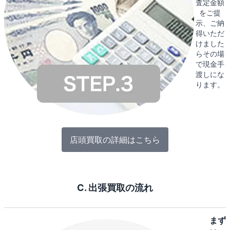
査定金額
をご提
示、ご納
得いただ
けました
らその場
で現金手
渡しにな
ります。
店頭買取の詳細はこちら
C. 出張買取の流れ
まず