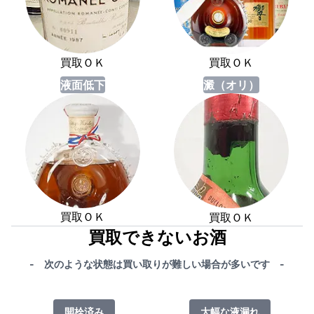
買取ＯＫ
買取ＯＫ
液面低下
澱（オリ）
買取ＯＫ
買取ＯＫ
買取できないお酒
- 次のような状態は買い取りが難しい場合が多いです -
開栓済み
大幅な液漏れ