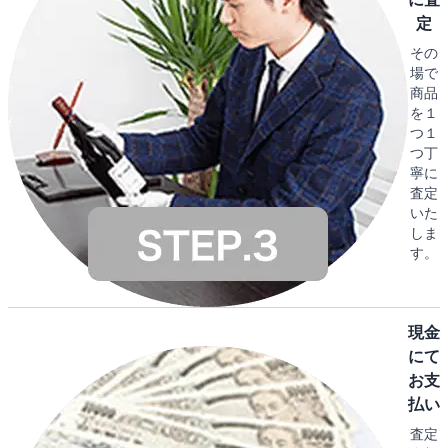
定
その
場で
商品
を１
つ１
つ丁
寧に
査定
いた
しま
す。
現金
にて
お支
払い
査定