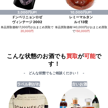
3,000円UP!
10,000円UP!
ドンペリニョンロゼ
レミーマルタン
ヴィンテージ 2002
ルイ13世
単品買取価格17,000円がおまとめ買取で
単品買取価格140,000円がおまとめ買取
20,000円
で
150,000円
例）単品買取総額
551,000円
が
おまとめ買取で
578,000円
に！
合計で
27,000円
も
お得
です！
こんな状態のお酒でも
買取
が
可能
で
す！
- どんな状態でもご相談ください！ -
ラベル剥がれ
古いお酒