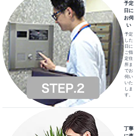
予定
日に
お伺
い
予定
した
日に
ご指
定住
所ま
でお
伺い
いた
しま
す。
丁寧
に査