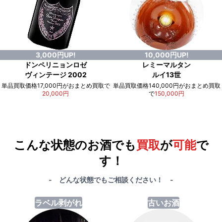
3,000円UP!
10,000円UP!
ドンペリニョンロゼ
レミーマルタン
ヴィンテージ 2002
ルイ13世
単品買取価格17,000円がおまとめ買取で
単品買取価格140,000円がおまとめ買取
20,000円
で
150,000円
例）単品買取総額
551,000円
が
おまとめ買取で
578,000円
に！
合計で
27,000円
も
お得
です！
こんな状態のお酒でも
買取
が
可能
で
す！
- どんな状態でもご相談ください！ -
ラベル剥がれ
古いお酒