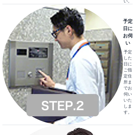
い。
予定
日に
お伺
い
予定
した
日に
ご指
定住
所ま
でお
伺い
いた
しま
す。