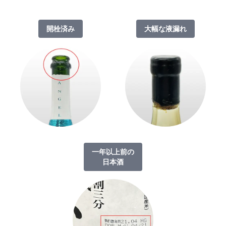
開栓済み
大幅な液漏れ
一年以上前の
日本酒