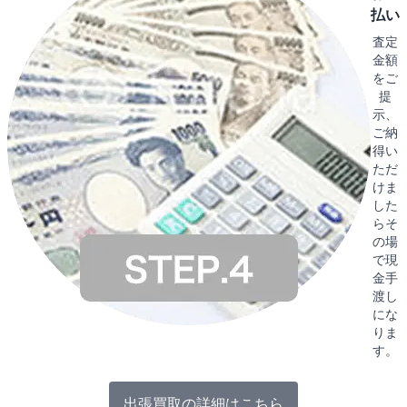
払い
査定
金額
をご
提
示、
ご納
得い
ただ
けま
した
らそ
の場
で現
金手
渡し
にな
りま
す。
出張買取の詳細はこちら