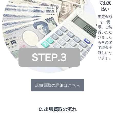
てお支
払い
査定金額
をご提
示、ご納
得いただ
けました
らその場
で現金手
渡しにな
ります。
店頭買取の詳細はこちら
C. 出張買取の流れ