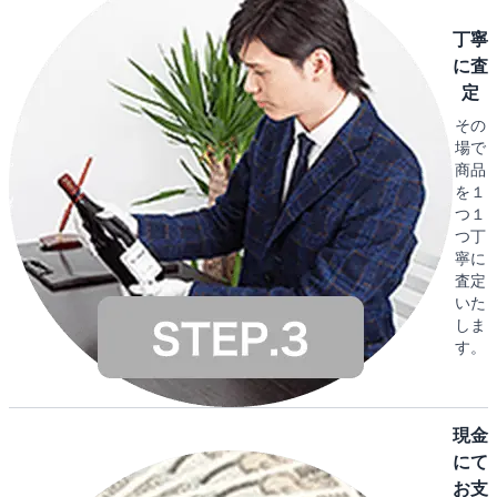
丁寧
に査
定
その
場で
商品
を１
つ１
つ丁
寧に
査定
いた
しま
す。
現金
にて
お支