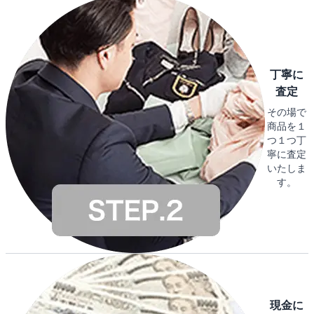
丁寧に
査定
その場で
商品を１
つ１つ丁
寧に査定
いたしま
す。
現金に