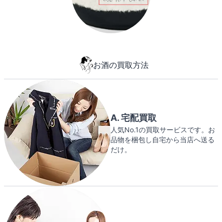
お酒の買取方法
A. 宅配買取
人気No.1の買取サービスです。お
品物を梱包し自宅から当店へ送る
だけ。