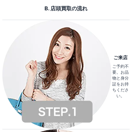
B. 店頭買取の流れ
ご来店
ご予約不
要。お品
物と身分
証をお持
ちくださ
い。