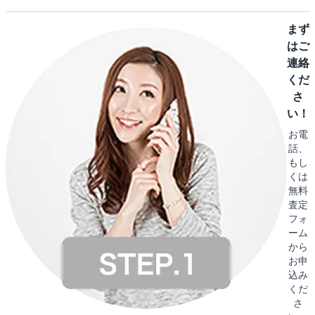
まず
はご
連絡
くだ
さ
い！
お電
話、
もし
くは
無料
査定
フォ
ーム
から
お申
込み
くだ
さ