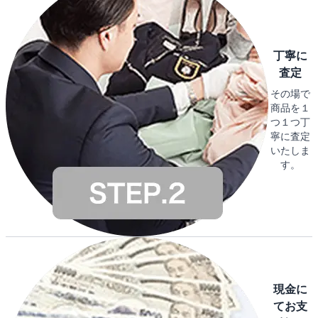
丁寧に
査定
その場で
商品を１
つ１つ丁
寧に査定
いたしま
す。
現金に
てお支