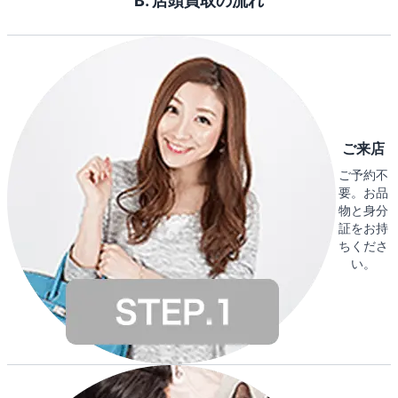
B. 店頭買取の流れ
ご来店
ご予約不
要。お品
物と身分
証をお持
ちくださ
い。