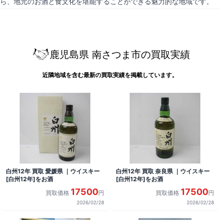
ら、地元のお酒と食文化を堪能することができる魅力的な地域です。
鹿児島県 南さつま市の買取実績
近隣地域を含む最新の買取実績を掲載しています。
白州12年 買取 愛媛県 ｜ウイスキー
白州12年 買取 奈良県 ｜ウイスキー
[白州12年]をお酒
[白州12年]をお酒
17500
17500
買取価格
円
買取価格
円
2026/02/28
2026/02/28