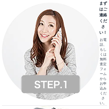
まず
はご
連絡
くだ
さ
い！
お電
話、
もし
くは
無料
査定
フォ
ーム
から
お申
込み
くだ
さ
い。