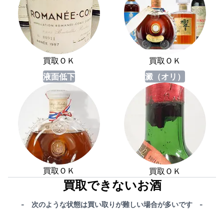
買取ＯＫ
買取ＯＫ
液面低下
澱（オリ）
買取ＯＫ
買取ＯＫ
買取できないお酒
- 次のような状態は買い取りが難しい場合が多いです -