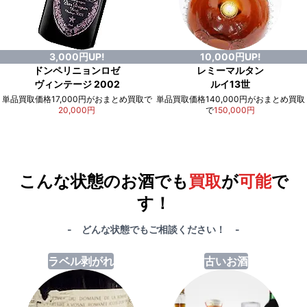
3,000円UP!
10,000円UP!
ドンペリニョンロゼ
レミーマルタン
ヴィンテージ 2002
ルイ13世
単品買取価格17,000円がおまとめ買取で
単品買取価格140,000円がおまとめ買取
20,000円
で
150,000円
例）単品買取総額
551,000円
が
おまとめ買取で
578,000円
に！
合計で
27,000円
も
お得
です！
こんな状態のお酒でも
買取
が
可能
で
す！
- どんな状態でもご相談ください！ -
ラベル剥がれ
古いお酒