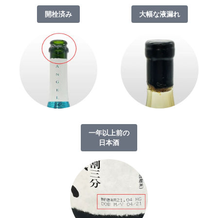
開栓済み
大幅な液漏れ
一年以上前の
日本酒