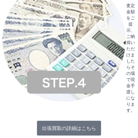
査定
金額
をご
提
示、
ご納
得い
ただ
けま
した
らそ
の場
で現
金手
渡し
にな
りま
す。
出張買取の詳細はこちら