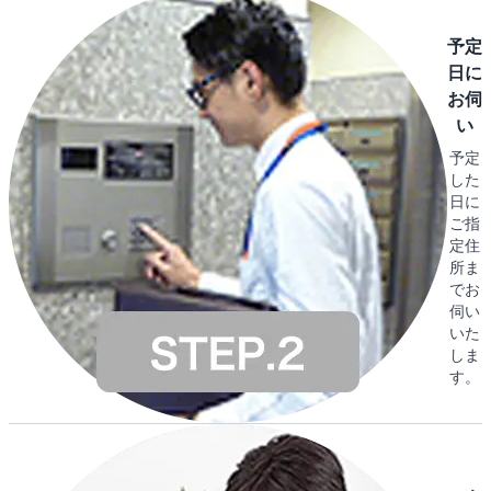
予定
日に
お伺
い
予定
した
日に
ご指
定住
所ま
でお
伺い
いた
しま
す。