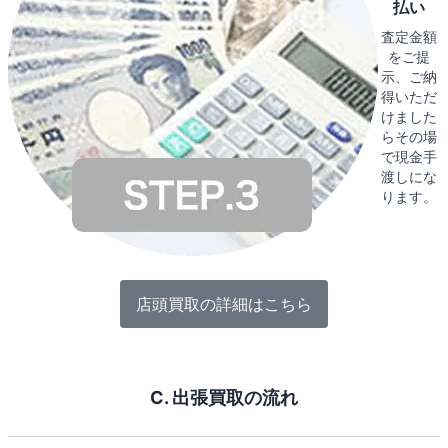
払い
査定金額
をご提
示、ご納
得いただ
けました
らその場
で現金手
渡しにな
ります。
店頭買取の詳細はこちら
C. 出張買取の流れ