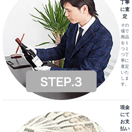
丁寧
に査
定
その
場で
商品
を１
つ１
つ丁
寧に
査定
いた
しま
す。
現金
にて
お支
払い