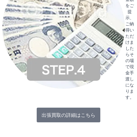
をご
提
示、
ご納
得い
ただ
けま
した
らそ
の場
で現
金手
渡し
にな
りま
す。
出張買取の詳細はこちら