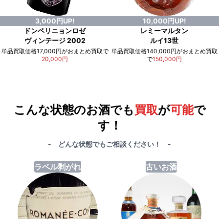
3,000円UP!
10,000円UP!
ドンペリニョンロゼ
レミーマルタン
ヴィンテージ 2002
ルイ13世
単品買取価格17,000円がおまとめ買取で
単品買取価格140,000円がおまとめ買取
20,000円
で
150,000円
例）単品買取総額
551,000円
が
おまとめ買取で
578,000円
に！
合計で
27,000円
も
お得
です！
こんな状態のお酒でも
買取
が
可能
で
す！
- どんな状態でもご相談ください！ -
ラベル剥がれ
古いお酒