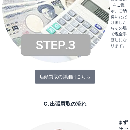
をご提
示、ご納
得いただ
けました
らその場
で現金手
渡しにな
ります。
店頭買取の詳細はこちら
C. 出張買取の流れ
まず
はご