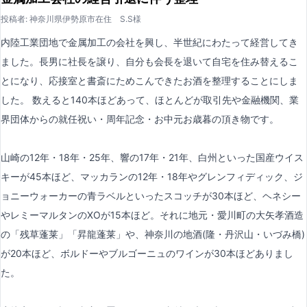
投稿者: 神奈川県伊勢原市在住 S.S様
内陸工業団地で金属加工の会社を興し、半世紀にわたって経営してき
ました。長男に社長を譲り、自分も会長を退いて自宅を住み替えるこ
とになり、応接室と書斎にためこんできたお酒を整理することにしま
した。 数えると140本ほどあって、ほとんどが取引先や金融機関、業
界団体からの就任祝い・周年記念・お中元お歳暮の頂き物です。
山崎の12年・18年・25年、響の17年・21年、白州といった国産ウイス
キーが45本ほど、マッカランの12年・18年やグレンフィディック、ジ
ョニーウォーカーの青ラベルといったスコッチが30本ほど、ヘネシー
やレミーマルタンのXOが15本ほど。それに地元・愛川町の大矢孝酒造
の「残草蓬莱」「昇龍蓬莱」や、神奈川の地酒(隆・丹沢山・いづみ橋)
が20本ほど、ボルドーやブルゴーニュのワインが30本ほどありまし
た。