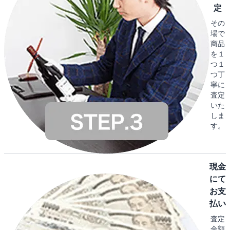
定
その
場で
商品
を１
つ１
つ丁
寧に
査定
いた
しま
す。
現金
にて
お支
払い
査定
金額