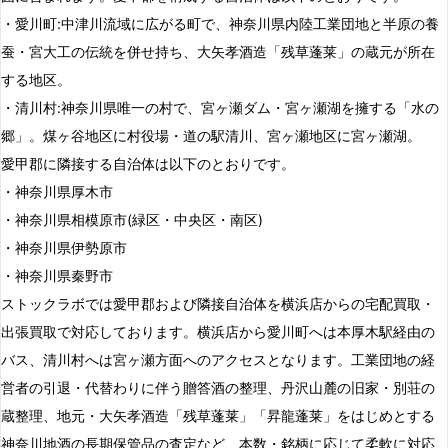
・愛川町:中津川流域に広がる町で、神奈川県内陸工業団地と半原の養
蚕・宮大工の伝統を併せ持ち、大矢孝酒造「残草蓬莱」の蔵元が所在
する地区。
・清川村:神奈川県唯一の村で、宮ヶ瀬ダム・宮ヶ瀬湖を擁する「水の
郷」。煤ヶ谷地区に村役場・道の駅清川、宮ヶ瀬地区に宮ヶ瀬湖。
愛甲郡に隣接する自治体は以下のとおりです。
・神奈川県厚木市
・神奈川県相模原市(緑区・中央区・南区)
・神奈川県伊勢原市
・神奈川県秦野市
ストックラボでは愛甲郡および隣接自治体を横浜店からの宅配買取・
出張買取で対応しております。横浜店から愛川町へは本厚木駅経由の
バス、清川村へは宮ヶ瀬方面へのアクセスとなります。工業団地の経
営者の引退・代替わりに伴う贈答酒の整理、丹沢山麓の旧家・別荘の
蔵整理、地元・大矢孝酒造「残草蓬莱」「昇龍蓬莱」をはじめとする
神奈川地酒の長期保管品の査定など、本数・銘柄に応じて柔軟に対応