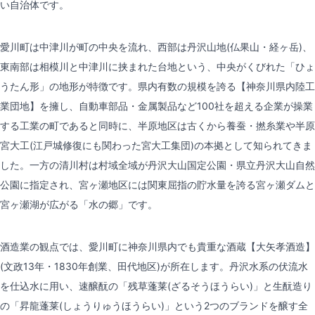
い自治体です。
愛川町は中津川が町の中央を流れ、西部は丹沢山地(仏果山・経ヶ岳)、
東南部は相模川と中津川に挟まれた台地という、中央がくびれた「ひょ
うたん形」の地形が特徴です。県内有数の規模を誇る【神奈川県内陸工
業団地】を擁し、自動車部品・金属製品など100社を超える企業が操業
する工業の町であると同時に、半原地区は古くから養蚕・撚糸業や半原
宮大工(江戸城修復にも関わった宮大工集団)の本拠として知られてきま
した。一方の清川村は村域全域が丹沢大山国定公園・県立丹沢大山自然
公園に指定され、宮ヶ瀬地区には関東屈指の貯水量を誇る宮ヶ瀬ダムと
宮ヶ瀬湖が広がる「水の郷」です。
酒造業の観点では、愛川町に神奈川県内でも貴重な酒蔵【大矢孝酒造】
(文政13年・1830年創業、田代地区)が所在します。丹沢水系の伏流水
を仕込水に用い、速醸酛の「残草蓬莱(ざるそうほうらい)」と生酛造り
の「昇龍蓬莱(しょうりゅうほうらい)」という2つのブランドを醸す全