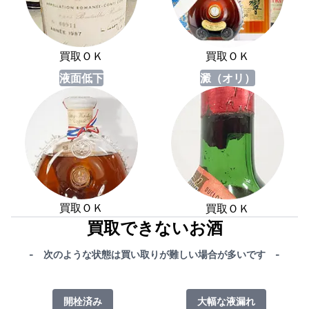
買取ＯＫ
買取ＯＫ
液面低下
澱（オリ）
買取ＯＫ
買取ＯＫ
買取できないお酒
- 次のような状態は買い取りが難しい場合が多いです -
開栓済み
大幅な液漏れ