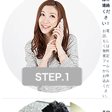
連絡
くだ
さ
い！
お電
話、
もし
くは
無料
査定
フォ
ーム
から
お申
込み
くだ
さ
い。