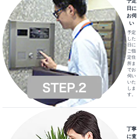
予定
日に
お伺
い
予定
した
日に
ご指
定住
所ま
でお
伺い
いた
しま
す。
丁寧
に査