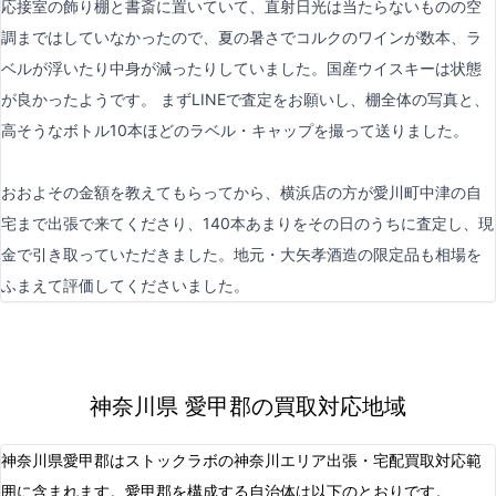
応接室の飾り棚と書斎に置いていて、直射日光は当たらないものの空
調まではしていなかったので、夏の暑さでコルクのワインが数本、ラ
ベルが浮いたり中身が減ったりしていました。国産ウイスキーは状態
が良かったようです。 まずLINEで査定をお願いし、棚全体の写真と、
高そうなボトル10本ほどのラベル・キャップを撮って送りました。
おおよその金額を教えてもらってから、横浜店の方が愛川町中津の自
宅まで出張で来てくださり、140本あまりをその日のうちに査定し、現
金で引き取っていただきました。地元・大矢孝酒造の限定品も相場を
ふまえて評価してくださいました。
神奈川県 愛甲郡の買取対応地域
神奈川県愛甲郡はストックラボの神奈川エリア出張・宅配買取対応範
囲に含まれます。愛甲郡を構成する自治体は以下のとおりです。