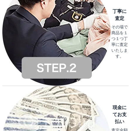
丁寧に
査定
その場で
商品を１
つ１つ丁
寧に査定
いたしま
す。
現金に
てお支
払い
査定金額