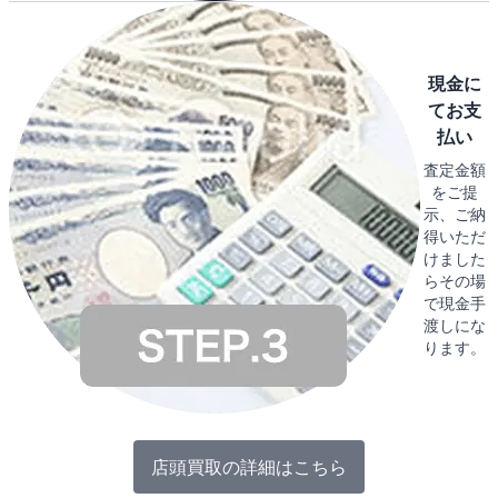
現金に
てお支
払い
査定金額
をご提
示、ご納
得いただ
けました
らその場
で現金手
渡しにな
ります。
店頭買取の詳細はこちら