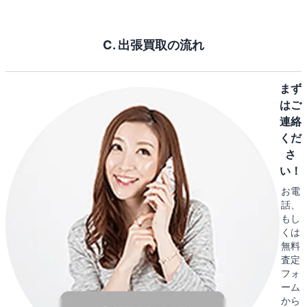
C. 出張買取の流れ
まず
はご
連絡
くだ
さ
い！
お電
話、
もし
くは
無料
査定
フォ
ーム
から