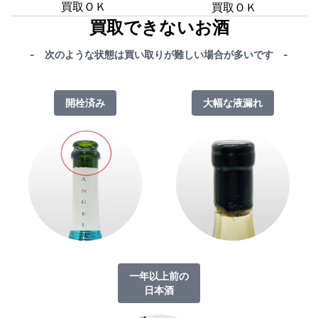
買取ＯＫ
買取ＯＫ
買取できないお酒
- 次のような状態は買い取りが難しい場合が多いです -
開栓済み
大幅な液漏れ
一年以上前の
日本酒