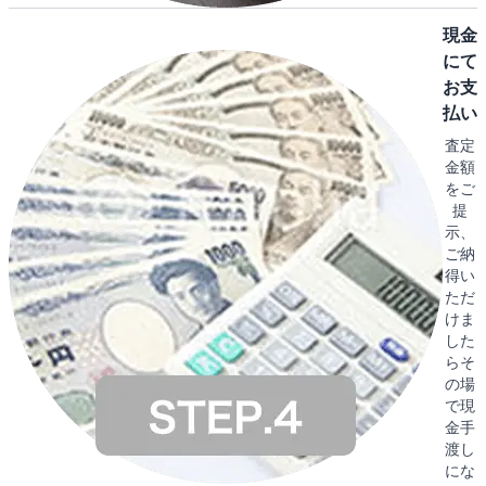
現金
にて
お支
払い
査定
金額
をご
提
示、
ご納
得い
ただ
けま
した
らそ
の場
で現
金手
渡し
にな