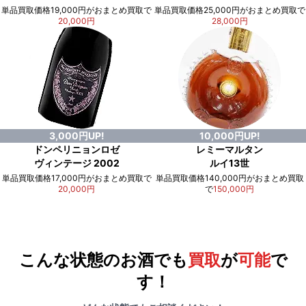
単品買取価格19,000円がおまとめ買取で
単品買取価格25,000円がおまとめ買取で
20,000円
28,000円
3,000円UP!
10,000円UP!
ドンペリニョンロゼ
レミーマルタン
ヴィンテージ 2002
ルイ13世
単品買取価格17,000円がおまとめ買取で
単品買取価格140,000円がおまとめ買取
20,000円
で
150,000円
例）単品買取総額
551,000円
が
おまとめ買取で
578,000円
に！
合計で
27,000円
も
お得
です！
こんな状態のお酒でも
買取
が
可能
で
す！