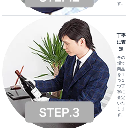
す。
丁寧
に査
定
その
場で
商品
を１
つ１
つ丁
寧に
査定
いた
しま
す。