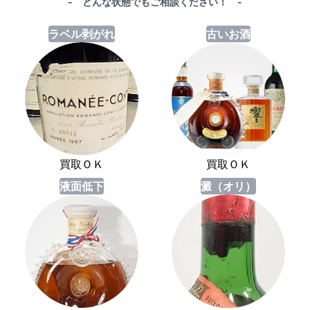
- どんな状態でもご相談ください！ -
ラベル剥がれ
古いお酒
買取ＯＫ
買取ＯＫ
液面低下
澱（オリ）