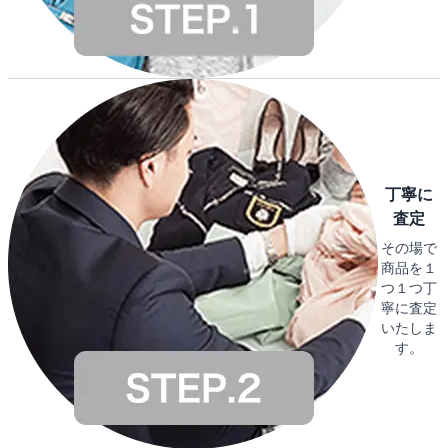
丁寧に
査定
その場で
商品を１
つ１つ丁
寧に査定
いたしま
す。