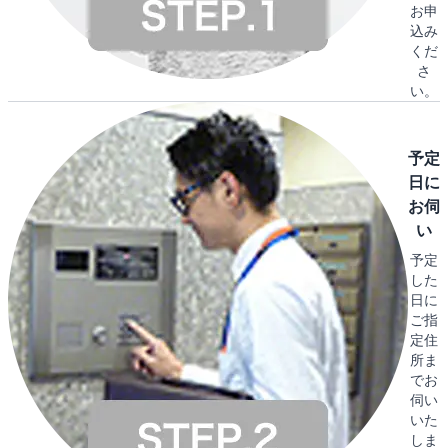
お申
込み
くだ
さ
い。
予定
日に
お伺
い
予定
した
日に
ご指
定住
所ま
でお
伺い
いた
しま