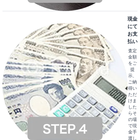
現金
にて
お支
払い
査定
金額
をご
提
示、
ご納
得い
ただ
けま
した
らそ
の場
で現
金手
渡し