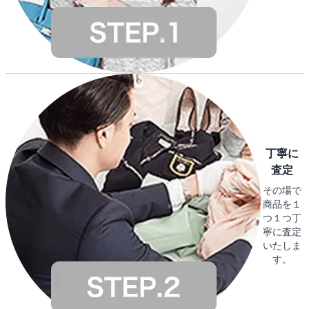
丁寧に
査定
その場で
商品を１
つ１つ丁
寧に査定
いたしま
す。