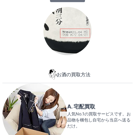
お酒の買取方法
A. 宅配買取
人気No.1の買取サービスです。お
品物を梱包し自宅から当店へ送る
だけ。