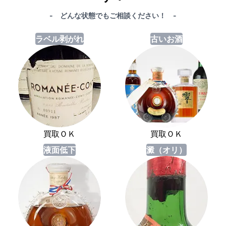
- どんな状態でもご相談ください！ -
ラベル剥がれ
古いお酒
買取ＯＫ
買取ＯＫ
液面低下
澱（オリ）