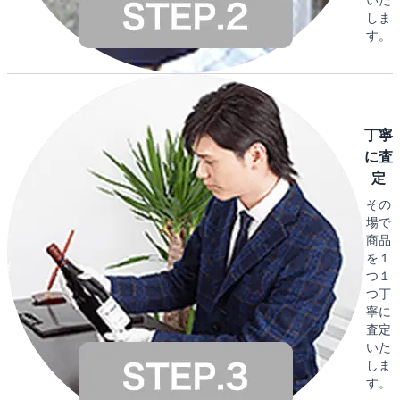
しま
す。
丁寧
に査
定
その
場で
商品
を１
つ１
つ丁
寧に
査定
いた
しま
す。