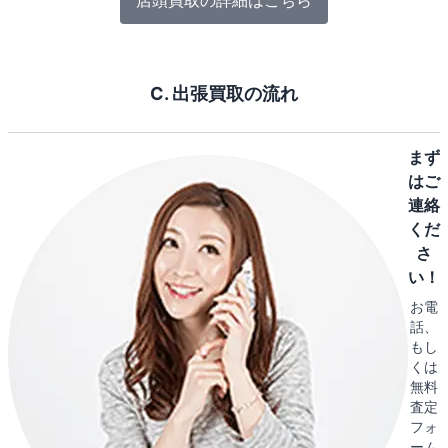
店頭買取の詳細はこちら
C. 出張買取の流れ
まず
はご
連絡
くだ
さ
い！
お電
話、
もし
くは
無料
査定
フォ
ーム