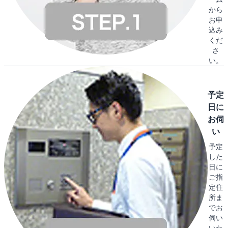
から
お申
込み
くだ
さ
い。
予定
日に
お伺
い
予定
した
日に
ご指
定住
所ま
でお
伺い
いた