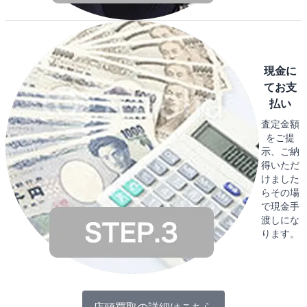
現金に
てお支
払い
査定金額
をご提
示、ご納
得いただ
けました
らその場
で現金手
渡しにな
ります。