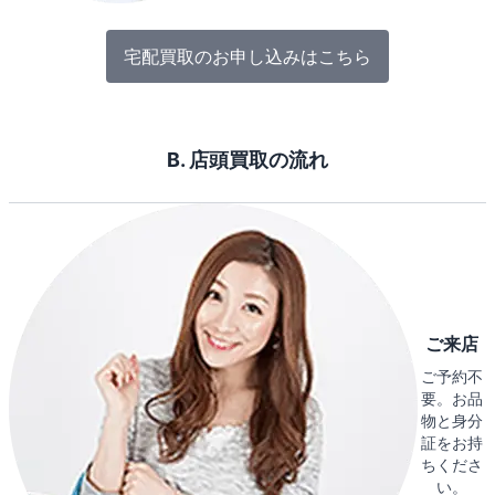
宅配買取のお申し込みはこちら
B. 店頭買取の流れ
ご来店
ご予約不
要。お品
物と身分
証をお持
ちくださ
い。