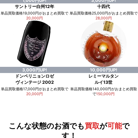
1,000円UP!
3,000円UP!
サントリー白州12年
十四代
単品買取価格19,000円がおまとめ買取で
単品買取価格25,000円がおまとめ買取で
20,000円
28,000円
3,000円UP!
10,000円UP!
ドンペリニョンロゼ
レミーマルタン
ヴィンテージ 2002
ルイ13世
単品買取価格17,000円がおまとめ買取で
単品買取価格140,000円がおまとめ買取
20,000円
で
150,000円
例）単品買取総額
551,000円
が
おまとめ買取で
578,000円
に！
合計で
27,000円
も
お得
です！
こんな状態のお酒でも
買取
が
可能
で
す！