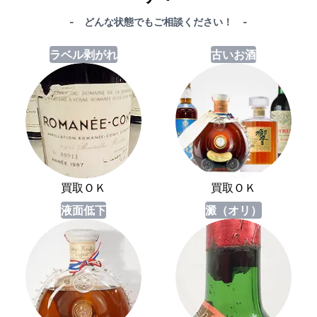
- どんな状態でもご相談ください！ -
ラベル剥がれ
古いお酒
買取ＯＫ
買取ＯＫ
液面低下
澱（オリ）