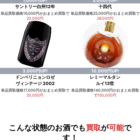
1,000円UP!
3,000円UP!
サントリー白州12年
十四代
単品買取価格19,000円がおまとめ買取で
単品買取価格25,000円がおまとめ買取で
20,000円
28,000円
3,000円UP!
10,000円UP!
ドンペリニョンロゼ
レミーマルタン
ヴィンテージ 2002
ルイ13世
単品買取価格17,000円がおまとめ買取で
単品買取価格140,000円がおまとめ買取
20,000円
で
150,000円
例）単品買取総額
551,000円
が
おまとめ買取で
578,000円
に！
合計で
27,000円
も
お得
です！
こんな状態のお酒でも
買取
が
可能
で
す！