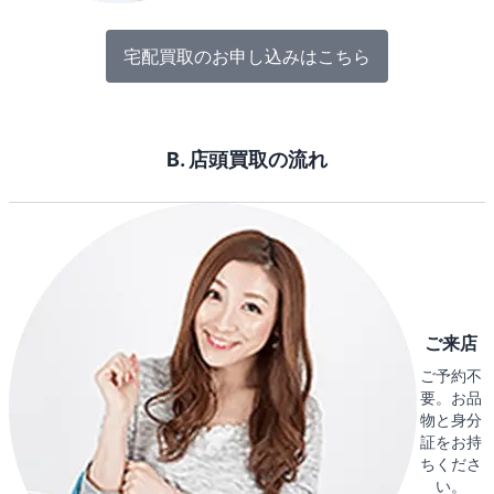
宅配買取のお申し込みはこちら
B. 店頭買取の流れ
ご来店
ご予約不
要。お品
物と身分
証をお持
ちくださ
い。