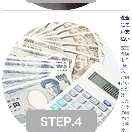
現金
にて
お支
払い
査定
金額
をご
提
示、
ご納
得い
ただ
けま
した
らそ
の場
で現
金手
渡し