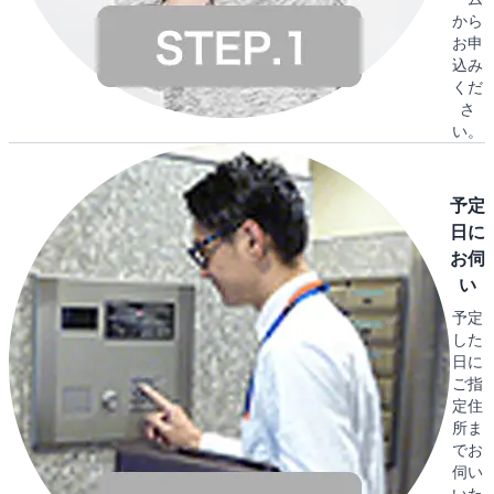
から
お申
込み
くだ
さ
い。
予定
日に
お伺
い
予定
した
日に
ご指
定住
所ま
でお
伺い
いた