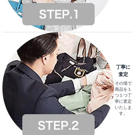
丁寧に
査定
その場で
商品を１
つ１つ丁
寧に査定
いたしま
す。