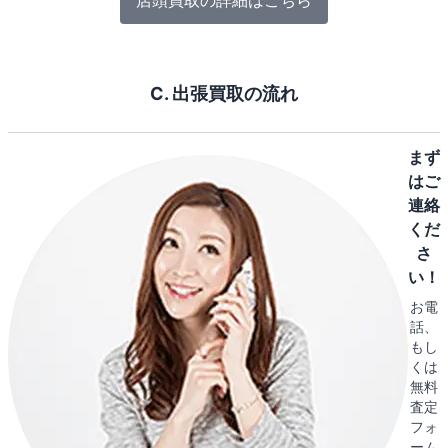
店頭買取の詳細はこちら
C. 出張買取の流れ
まず
はご
連絡
くだ
さ
い！
お電
話、
もし
くは
無料
査定
フォ
ーム