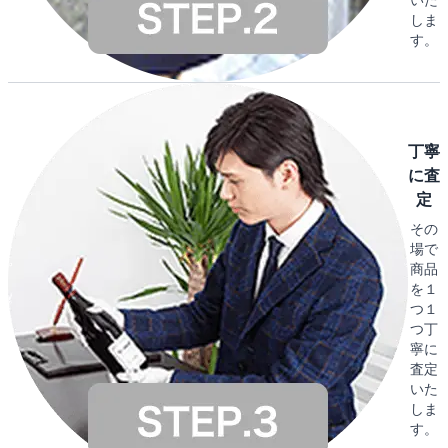
しま
す。
丁寧
に査
定
その
場で
商品
を１
つ１
つ丁
寧に
査定
いた
しま
す。