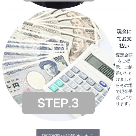
現金に
てお支
払い
査定金額
をご提
示、ご納
得いただ
けました
らその場
で現金手
渡しにな
ります。