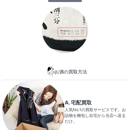
お酒の買取方法
A. 宅配買取
人気No.1の買取サービスです。お
品物を梱包し自宅から当店へ送る
だけ。