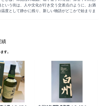
崎という街は、人や文化が行き交う交差点のように、お酒
の温度として静かに残り、新しい物語がどこかで始まりま
実績
います。