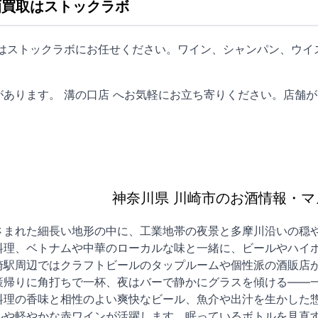
酒買取はストックラボ
取はストックラボにお任せください。ワイン、シャンパン、ウイ
があります。
溝の口店
へお気軽にお立ち寄りください。店舗が
神奈川県 川崎市のお酒情報・マ
さまれた細長い地形の中に、工業地帯の夜景と多摩川沿いの穏
料理、ベトナムや中華のローカルな味と一緒に、ビールやハイ
崎駅周辺ではクラフトビールのタップルームや個性派の酒販店
策帰りに角打ちで一杯、夜はバーで静かにグラスを傾ける——
料理の香味と相性のよい爽快なビール、魚介や出汁を生かした
ルや軽やかな赤ワインが活躍します。眠っているボトルを見直