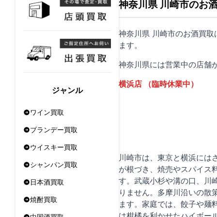
神奈川県 川崎市のお
神奈川県 川崎市のお酒買
ます。
神奈川県には営業中の店舗
横浜店
（臨時休業中）
ジャンル
ワイン買取
ブランデー買取
ウイスキー買取
川崎市は、東京と横浜には
シャンパン買取
が根づき、焼売やスパイス
す。武蔵小杉や溝の口、川
日本酒買取
りません。多摩川沿いの散
焼酎買取
ます。家庭では、餃子や麺
は柑橘を利かせたハイボー
中国酒買取