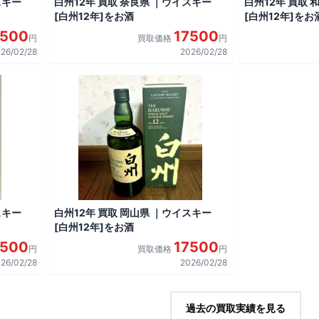
スキー
白州12年 買取 奈良県 ｜ウイスキー
白州12年 買取
[白州12年]をお酒
[白州12年]をお
7500
17500
円
買取価格
円
26/02/28
2026/02/28
スキー
白州12年 買取 岡山県 ｜ウイスキー
[白州12年]をお酒
7500
17500
円
買取価格
円
26/02/28
2026/02/28
過去の買取実績を見る