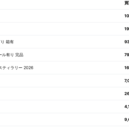
買
1
1
有り 箱有
9
ール有り 完品
7
スティラリー 2026
1
7
2
4
9