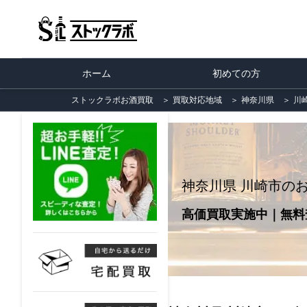
ホーム
初めての方
ストックラボお酒買取
＞
買取対応地域
＞
神奈川県
＞
川
神奈川県 川崎市の
高価買取実施中｜無料