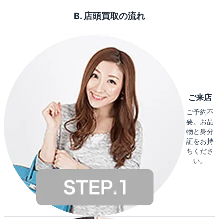
B. 店頭買取の流れ
ご来店
ご予約不
要。お品
物と身分
証をお持
ちくださ
い。