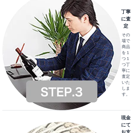
丁寧
に査
定
その
場で
商品
を１
つ１
つ丁
寧に
査定
いた
しま
す。
現金
にて
お支