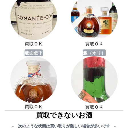
買取ＯＫ
買取ＯＫ
液面低下
澱（オリ）
買取ＯＫ
買取ＯＫ
買取できないお酒
- 次のような状態は買い取りが難しい場合が多いです -