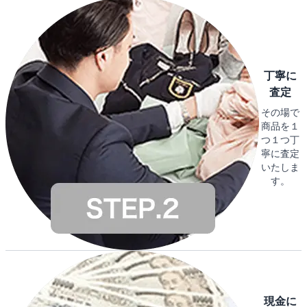
丁寧に
査定
その場で
商品を１
つ１つ丁
寧に査定
いたしま
す。
現金に