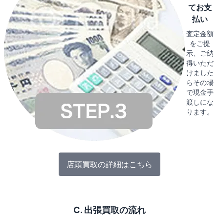
てお支
払い
査定金額
をご提
示、ご納
得いただ
けました
らその場
で現金手
渡しにな
ります。
店頭買取の詳細はこちら
C. 出張買取の流れ