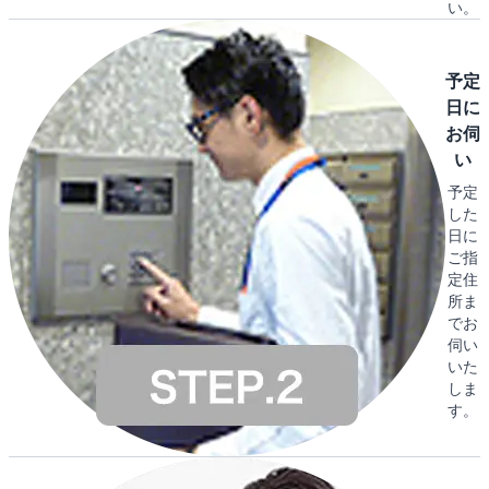
い。
予定
日に
お伺
い
予定
した
日に
ご指
定住
所ま
でお
伺い
いた
しま
す。