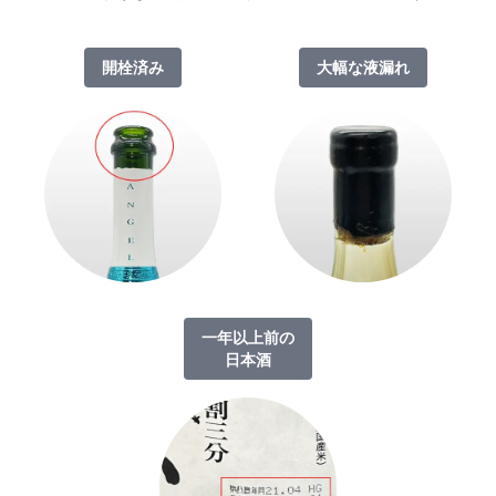
開栓済み
大幅な液漏れ
一年以上前の
日本酒