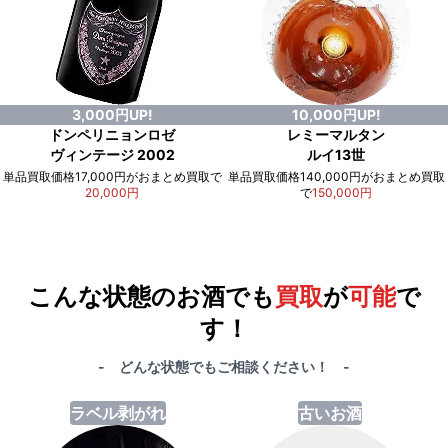
3,000円UP!
10,000円UP!
ドンペリニョンロゼ
レミーマルタン
ヴィンテージ 2002
ルイ13世
単品買取価格17,000円がおまとめ買取で
単品買取価格140,000円がおまとめ買取
20,000円
で
150,000円
例）単品買取総額
551,000円
が
おまとめ買取で
578,000円
に！
合計で
27,000円
も
お得
です！
こんな状態のお酒でも
買取
が
可能
で
す！
- どんな状態でもご相談ください！ -
ラベル剥がれ
古いお酒