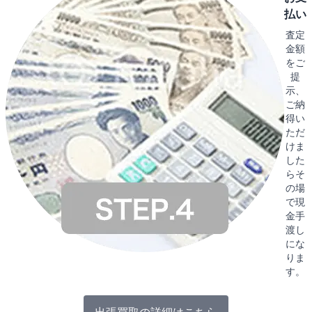
払い
査定
金額
をご
提
示、
ご納
得い
ただ
けま
した
らそ
の場
で現
金手
渡し
にな
りま
す。