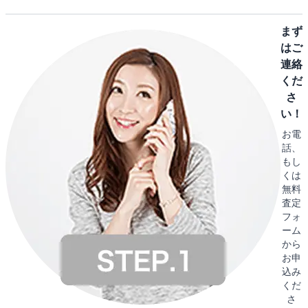
まず
はご
連絡
くだ
さ
い！
お電
話、
もし
くは
無料
査定
フォ
ーム
から
お申
込み
くだ
さ