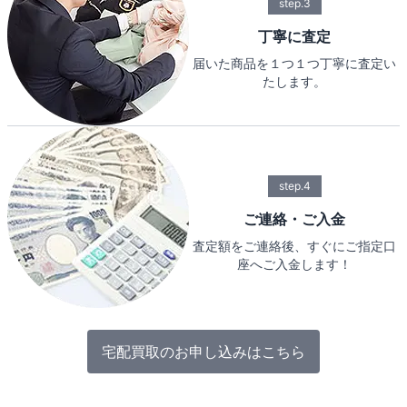
step.3
丁寧に査定
届いた商品を１つ１つ丁寧に査定い
たします。
step.4
ご連絡・ご入金
査定額をご連絡後、すぐにご指定口
座へご入金します！
宅配買取のお申し込みはこちら