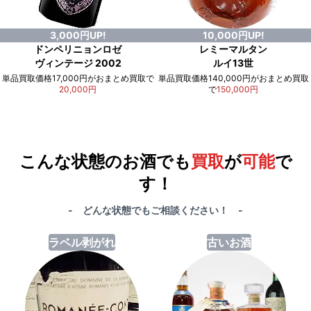
3,000円UP!
10,000円UP!
ドンペリニョンロゼ
レミーマルタン
ヴィンテージ 2002
ルイ13世
単品買取価格17,000円がおまとめ買取で
単品買取価格140,000円がおまとめ買取
20,000円
で
150,000円
例）単品買取総額
551,000円
が
おまとめ買取で
578,000円
に！
合計で
27,000円
も
お得
です！
こんな状態のお酒でも
買取
が
可能
で
す！
- どんな状態でもご相談ください！ -
ラベル剥がれ
古いお酒