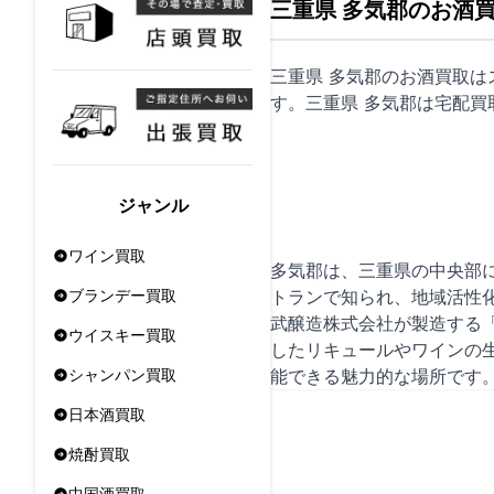
三重県 多気郡のお酒
三重県 多気郡のお酒買取
す。三重県 多気郡は
宅配買
ジャンル
ワイン買取
多気郡は、三重県の中央部
トランで知られ、地域活性
ブランデー買取
武醸造株式会社が製造する
ウイスキー買取
したリキュールやワインの
能できる魅力的な場所です
シャンパン買取
日本酒買取
焼酎買取
中国酒買取