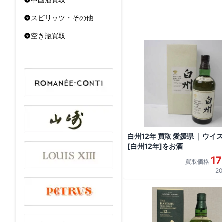
スピリッツ・その他
空き瓶買取
白州12年 買取 愛媛県 ｜ウイ
[白州12年]をお酒
1
買取価格
20