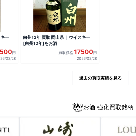
スキー
白州12年 買取 岡山県 ｜ウイスキー
[白州12年]をお酒
7500
17500
円
買取価格
円
26/02/28
2026/02/28
過去の買取実績を見る
お酒 強化買取銘柄