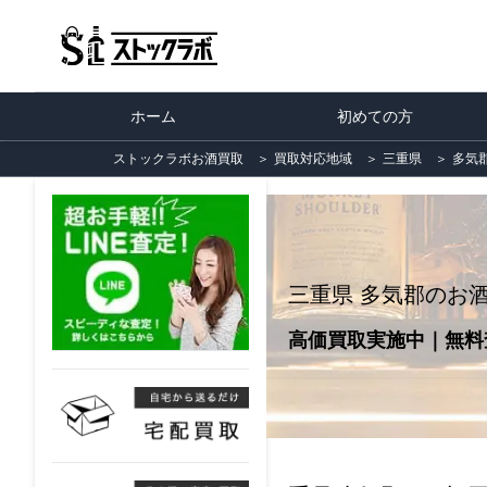
ホーム
初めての方
ストックラボお酒買取
＞
買取対応地域
＞
三重県
＞
多気
三重県 多気郡のお
高価買取実施中｜無料