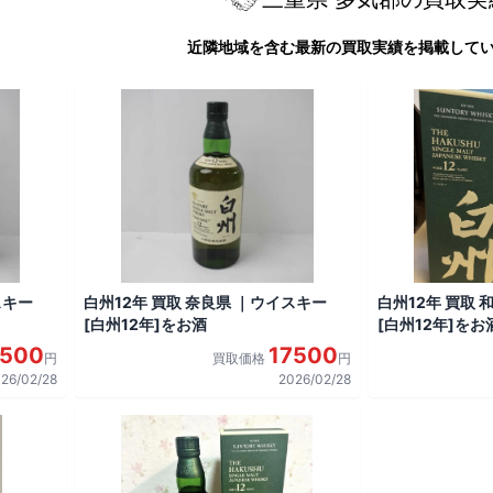
近隣地域を含む最新の買取実績を掲載して
スキー
白州12年 買取 奈良県 ｜ウイスキー
白州12年 買取
[白州12年]をお酒
[白州12年]をお
7500
17500
円
買取価格
円
26/02/28
2026/02/28