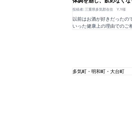
体調を崩し、飲めなくな
投稿者: 三重県多気郡在住 Y.Y様
以前はお酒が好きだったの
いった健康上の理由でのご
多気町・明和町・大台町