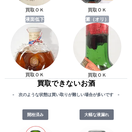
買取ＯＫ
買取ＯＫ
液面低下
澱（オリ）
買取ＯＫ
買取ＯＫ
買取できないお酒
- 次のような状態は買い取りが難しい場合が多いです -
開栓済み
大幅な液漏れ