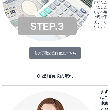
得いただ
けました
らその場
で現金手
渡しにな
ります。
店頭買取の詳細はこちら
C. 出張買取の流れ
まず
はご
連絡
くだ