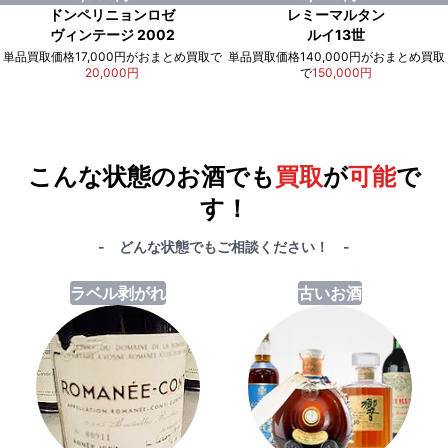
ドンペリニョンロゼ
レミーマルタン
ヴィンテージ 2002
ルイ13世
単品買取価格17,000円がおまとめ買取で
単品買取価格140,000円がおまとめ買取
20,000円
で
150,000円
例）単品買取総額
551,000円
が
おまとめ買取で
578,000円
に！
合計で
27,000円
も
お得
です！
こんな状態のお酒でも
買取
が
可能
で
す！
- どんな状態でもご相談ください！ -
ラベル剥がれ
古いお酒