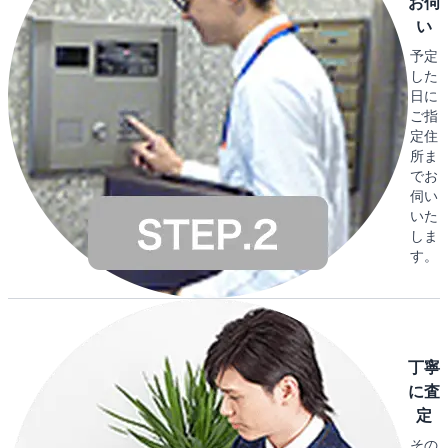
お伺
い
予定
した
日に
ご指
定住
所ま
でお
伺い
いた
しま
す。
丁寧
に査
定
その