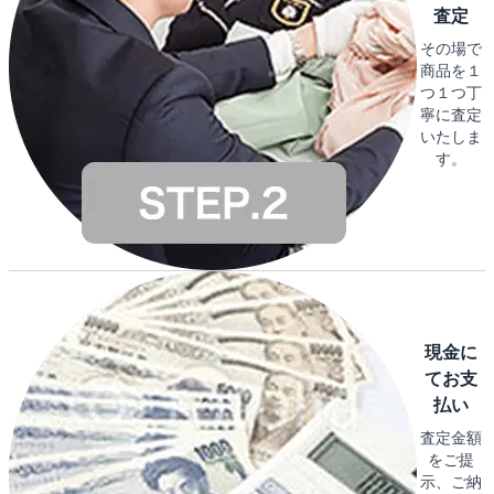
査定
その場で
商品を１
つ１つ丁
寧に査定
いたしま
す。
現金に
てお支
払い
査定金額
をご提
示、ご納