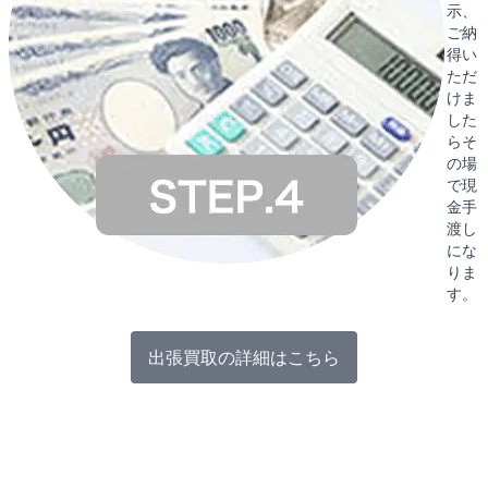
示、
ご納
得い
ただ
けま
した
らそ
の場
で現
金手
渡し
にな
りま
す。
出張買取の詳細はこちら