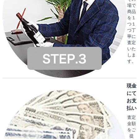
場で
商品
を１
つ１
つ丁
寧に
査定
いた
しま
す。
現金
にて
お支
払い
査定
金額
をご
提