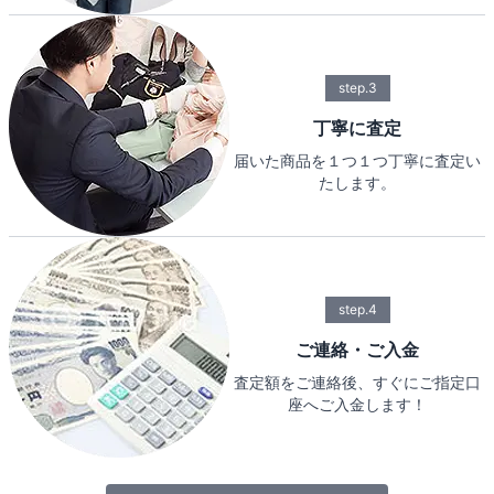
step.3
丁寧に査定
届いた商品を１つ１つ丁寧に査定い
たします。
step.4
ご連絡・ご入金
査定額をご連絡後、すぐにご指定口
座へご入金します！