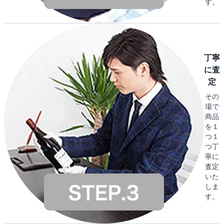
す。
丁寧
に査
定
その
場で
商品
を１
つ１
つ丁
寧に
査定
いた
しま
す。