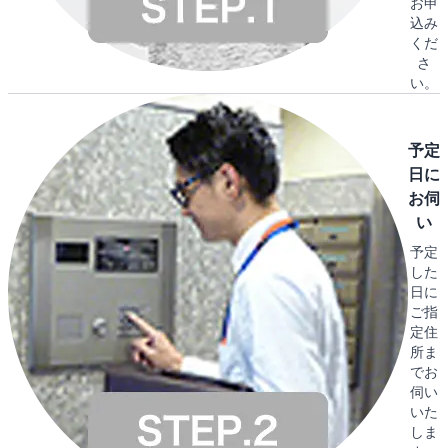
お申
込み
くだ
さ
い。
予定
日に
お伺
い
予定
した
日に
ご指
定住
所ま
でお
伺い
いた
しま