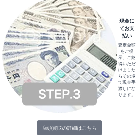
現金に
てお支
払い
査定金額
をご提
示、ご納
得いただ
けました
らその場
で現金手
渡しにな
ります。
店頭買取の詳細はこちら