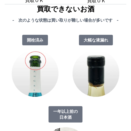
買取ＯＫ
買取ＯＫ
買取できないお酒
- 次のような状態は買い取りが難しい場合が多いです -
開栓済み
大幅な液漏れ
一年以上前の
日本酒