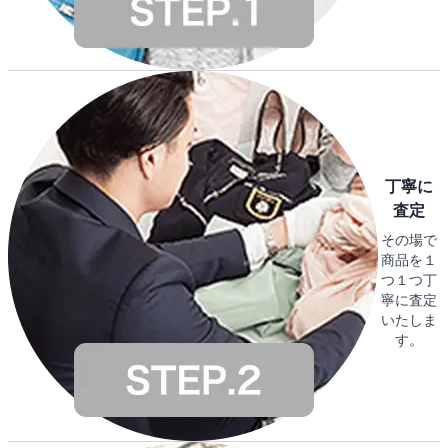
丁寧に
査定
その場で
商品を１
つ１つ丁
寧に査定
いたしま
す。