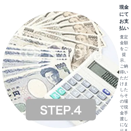
現金
にて
お支
払い
査定
金額
をご
提
示、
ご納
得い
ただ
けま
した
らそ
の場
で現
金手
渡し
にな
りま