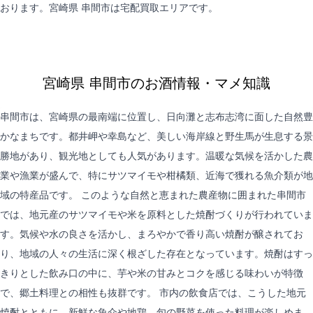
おります。宮崎県 串間市は
宅配買取
エリアです。
宮崎県 串間市のお酒情報・マメ知識
串間市は、宮崎県の最南端に位置し、日向灘と志布志湾に面した自然豊
かなまちです。都井岬や幸島など、美しい海岸線と野生馬が生息する景
勝地があり、観光地としても人気があります。温暖な気候を活かした農
業や漁業が盛んで、特にサツマイモや柑橘類、近海で獲れる魚介類が地
域の特産品です。 このような自然と恵まれた農産物に囲まれた串間市
では、地元産のサツマイモや米を原料とした焼酎づくりが行われていま
す。気候や水の良さを活かし、まろやかで香り高い焼酎が醸されてお
り、地域の人々の生活に深く根ざした存在となっています。焼酎はすっ
きりとした飲み口の中に、芋や米の甘みとコクを感じる味わいが特徴
で、郷土料理との相性も抜群です。 市内の飲食店では、こうした地元
焼酎とともに、新鮮な魚介や地鶏、旬の野菜を使った料理が楽しめま