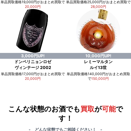
単品買取価格19,000円がおまとめ買取で
単品買取価格25,000円がおまとめ買取で
20,000円
28,000円
3,000円UP!
10,000円UP!
ドンペリニョンロゼ
レミーマルタン
ヴィンテージ 2002
ルイ13世
単品買取価格17,000円がおまとめ買取で
単品買取価格140,000円がおまとめ買取
20,000円
で
150,000円
例）単品買取総額
551,000円
が
おまとめ買取で
578,000円
に！
合計で
27,000円
も
お得
です！
こんな状態のお酒でも
買取
が
可能
で
す！
- どんな状態でもご相談ください！ -