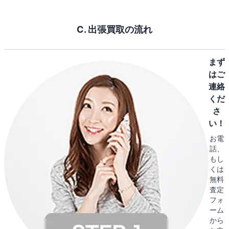
C. 出張買取の流れ
まず
はご
連絡
くだ
さ
い！
お電
話、
もし
くは
無料
査定
フォ
ーム
から