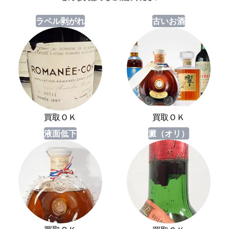
ラベル剥がれ
古いお酒
買取ＯＫ
買取ＯＫ
液面低下
澱（オリ）