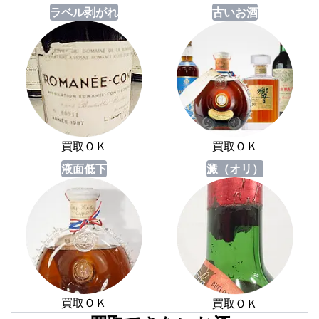
ラベル剥がれ
古いお酒
買取ＯＫ
買取ＯＫ
液面低下
澱（オリ）
買取ＯＫ
買取ＯＫ