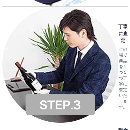
丁寧
に査
定
その
場で
商品
を１
つ１
つ丁
寧に
査定
いた
しま
す。