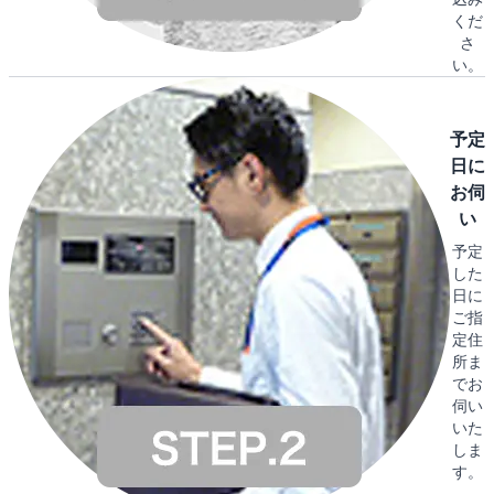
くだ
さ
い。
予定
日に
お伺
い
予定
した
日に
ご指
定住
所ま
でお
伺い
いた
しま
す。