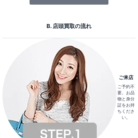
B. 店頭買取の流れ
ご来店
ご予約不
要。お品
物と身分
証をお持
ちくださ
い。