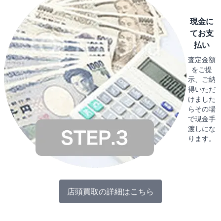
現金に
てお支
払い
査定金額
をご提
示、ご納
得いただ
けました
らその場
で現金手
渡しにな
ります。
店頭買取の詳細はこちら