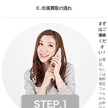
C. 出張買取の流れ
まず
はご
連絡
くだ
さ
い！
お電
話、
もし
くは
無料
査定
フォ
ーム
から
お申
込み