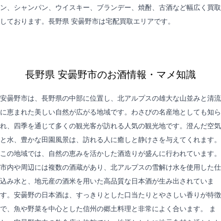
ン、シャンパン、ウイスキー、ブランデー、焼酎、古酒など幅広く買取
しております。長野県 安曇野市は
宅配買取
エリアです。
長野県 安曇野市のお酒情報・マメ知識
安曇野市は、長野県の中部に位置し、北アルプスの雄大な山並みと清流
に恵まれた美しい自然が広がる地域です。わさびの名産地としても知ら
れ、四季を通じて多くの観光客が訪れる人気の観光地です。澄んだ空気
と水、豊かな田園風景は、訪れる人に癒しと静けさを与えてくれます。
この地域では、自然の恵みを活かした酒造りが盛んに行われています。
市内や周辺には複数の酒蔵があり、北アルプスの雪解け水を使用した仕
込み水と、地元産の酒米を用いた高品質な日本酒が生み出されていま
す。安曇野の日本酒は、すっきりとした口当たりとやさしい香りが特徴
で、魚や野菜を中心とした信州の郷土料理と非常によく合います。 ま