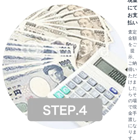
現金
にて
お支
払い
査定
金額
をご
提
示、
ご納
得い
ただ
けま
した
らそ
の場
で現
金手
渡し
にな
りま
す。