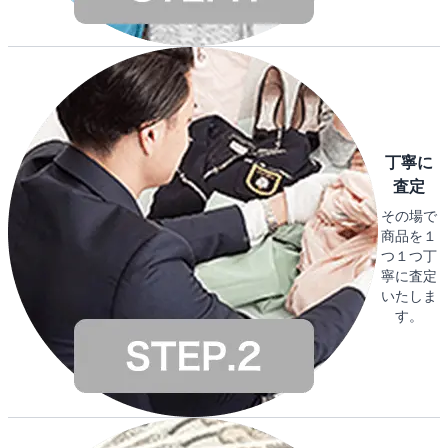
丁寧に
査定
その場で
商品を１
つ１つ丁
寧に査定
いたしま
す。