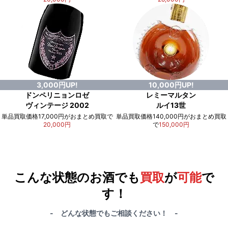
3,000円UP!
10,000円UP!
ドンペリニョンロゼ
レミーマルタン
ヴィンテージ 2002
ルイ13世
単品買取価格17,000円がおまとめ買取で
単品買取価格140,000円がおまとめ買取
20,000円
で
150,000円
例）単品買取総額
551,000円
が
おまとめ買取で
578,000円
に！
合計で
27,000円
も
お得
です！
こんな状態のお酒でも
買取
が
可能
で
す！
- どんな状態でもご相談ください！ -