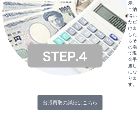
示、
ご納
得い
ただ
けま
した
らそ
の場
で現
金手
渡し
にな
りま
す。
出張買取の詳細はこちら