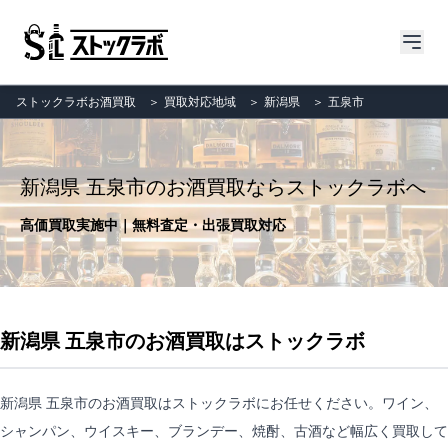
ストックラボお酒買取
＞
買取対応地域
＞
新潟県
＞
五泉市
新潟県 五泉市のお酒買取ならストックラボへ
高価買取実施中｜無料査定・出張買取対応
新潟県 五泉市のお酒買取はストックラボ
新潟県 五泉市のお酒買取はストックラボにお任せください。ワイン、
シャンパン、ウイスキー、ブランデー、焼酎、古酒など幅広く買取して