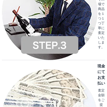
場で
商品
を１
つ１
つ丁
寧に
査定
いた
しま
す。
現金
にて
お支
払い
査定
金額
をご
提