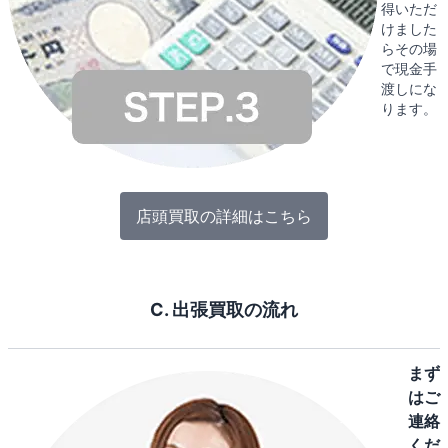
得いただ
けました
らその場
で現金手
渡しにな
ります。
店頭買取の詳細はこちら
C. 出張買取の流れ
まず
はご
連絡
くだ