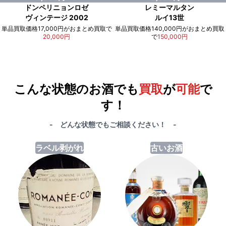
ドンペリニョンロゼ
レミーマルタン
ヴィンテージ 2002
ルイ13世
単品買取価格17,000円がおまとめ買取で
単品買取価格140,000円がおまとめ買取
20,000円
で
150,000円
例）単品買取総額
551,000円
が
おまとめ買取で
578,000円
に！
合計で
27,000円
も
お得
です！
こんな状態のお酒でも
買取
が
可能
で
す！
- どんな状態でもご相談ください！ -
ラベル剥がれ
古いお酒