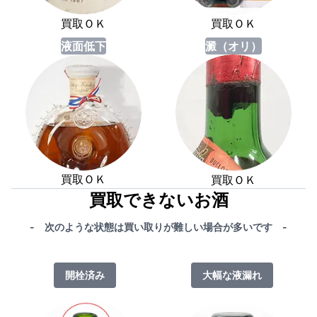
買取ＯＫ
買取ＯＫ
液面低下
澱（オリ）
買取ＯＫ
買取ＯＫ
買取できないお酒
- 次のような状態は買い取りが難しい場合が多いです -
開栓済み
大幅な液漏れ