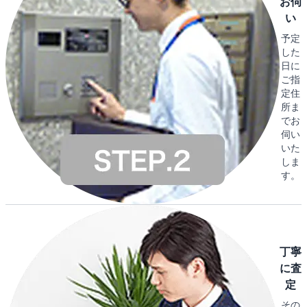
お伺
い
予定
した
日に
ご指
定住
所ま
でお
伺い
いた
しま
す。
丁寧
に査
定
その