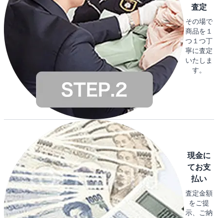
査定
その場で
商品を１
つ１つ丁
寧に査定
いたしま
す。
現金に
てお支
払い
査定金額
をご提
示、ご納