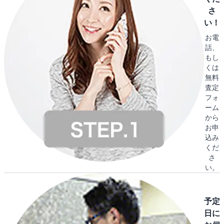
さ
い！
お電
話、
もし
くは
無料
査定
フォ
ーム
から
お申
込み
くだ
さ
い。
予定
日に