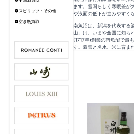
ます。雪国らしく寒暖差が
スピリッツ・その他
や液面の低下が進みやすく
空き瓶買取
南魚沼は、新潟を代表する酒
山」は、いまや全国に知ら
(1717年)創業の南魚沼
す。豪雪と名水、米に育ま