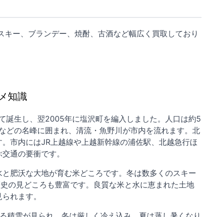
スキー、ブランデー、焼酎、古酒など幅広く買取しており
メ知識
て誕生し、翌2005年に塩沢町を編入しました。人口は約5
山などの名峰に囲まれ、清流・魚野川が市内を流れます。北
。市内にはJR上越線や上越新幹線の浦佐駅、北越急行ほ
ぶ交通の要衝です。
水と肥沃な大地が育む米どころです。冬は数多くのスキー
歴史の見どころも豊富です。良質な米と水に恵まれた土地
見られます。
える積雪が見られ、冬は厳しく冷え込み、夏は蒸し暑くなり