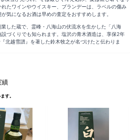
かれたワインやウイスキー、ブランデーは、ラベルの傷み
態が気になるお酒は早めの査定をおすすめします。
で創業した蔵で、霊峰・八海山の伏流水を生かした「八海
施設づくりでも知られます。塩沢の青木酒造は、享保2年
身で『北越雪譜』を著した鈴木牧之が名づけたと伝わりま
実績
います。