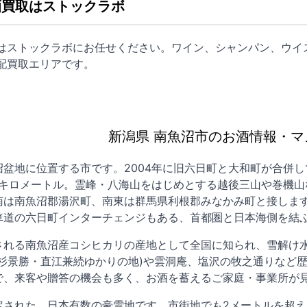
酒買取はストックラボ
取はストックラボにお任せください。ワイン、シャンパン、ウイ
配買取
エリアです。
新潟県 南魚沼市のお酒情報・マ
盆地に位置する市です。2004年に旧六日町と大和町が合併し
平方キロメートル。霊峰・八海山をはじめとする越後三山や巻機
南は南魚沼郡湯沢町、南東は群馬県利根郡みなかみ町と接します
車道の六日町インターチェンジもある、首都圏と日本海側を結
される南魚沼産コシヒカリの産地として全国に知られ、雪解け
上杉景勝・直江兼続ゆかりの地)や雲洞庵、塩沢の牧之通りなど
で、来客や贈答の機会も多く、お酒を蓄えるご家庭・事業所が
定された、日本有数の豪雪地です。市街地でも2メートルを超