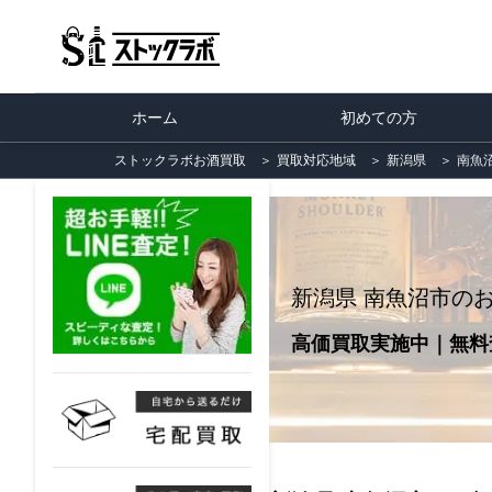
ホーム
初めての方
ストックラボお酒買取
＞
買取対応地域
＞
新潟県
＞
南魚
新潟県 南魚沼市の
高価買取実施中｜無料