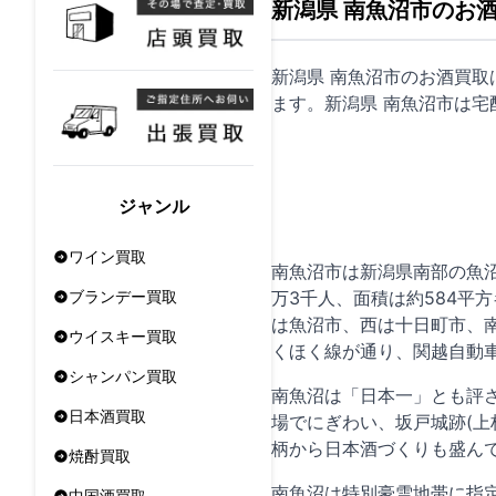
新潟県 南魚沼市のお
新潟県 南魚沼市のお酒買
ます。新潟県 南魚沼市は
宅
ジャンル
ワイン買取
南魚沼市は新潟県南部の魚沼
万3千人、面積は約584
ブランデー買取
は魚沼市、西は十日町市、
ウイスキー買取
くほく線が通り、関越自動
シャンパン買取
南魚沼は「日本一」とも評
日本酒買取
場でにぎわい、坂戸城跡(
柄から日本酒づくりも盛ん
焼酎買取
南魚沼は特別豪雪地帯に指
中国酒買取