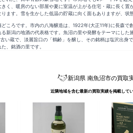
大きく、暖房のない部屋や夏に室温が上がる住宅・蔵に長く置
なります。雪を生かした低温の貯蔵に向く面もありますが、状
どころです。市内の八海醸造は、1922年(大正11年)に長森
れる新潟の地酒の代表格です。魚沼の里や発酵をテーマにした
で最も古い蔵で、淡麗旨口の「鶴齢」を醸し、その銘柄は塩沢出
れた、銘酒の里です。
新潟県 南魚沼市の買取
近隣地域を含む最新の買取実績を掲載して