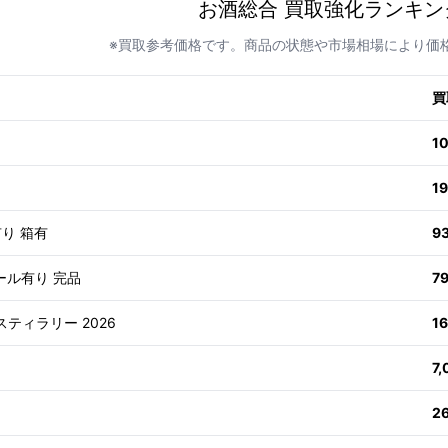
お酒総合 買取強化ランキン
※買取参考価格です。商品の状態や市場相場により価
買
1
1
有り 箱有
9
ール有り 完品
7
スティラリー 2026
1
7
2