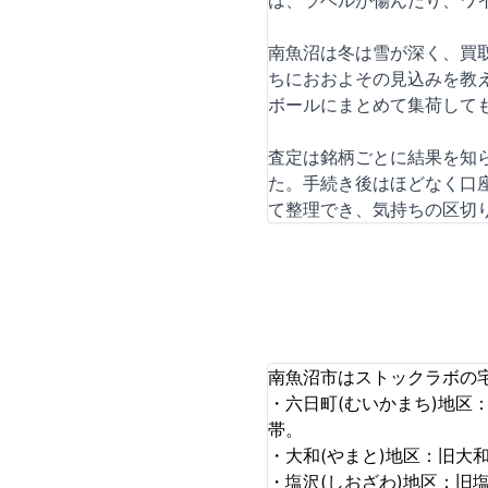
は、ラベルが傷んだり、ワ
南魚沼は冬は雪が深く、買
ちにおおよその見込みを教
ボールにまとめて集荷して
査定は銘柄ごとに結果を知
た。手続き後はほどなく口
て整理でき、気持ちの区切
南魚沼市はストックラボの
・六日町(むいかまち)地区
帯。
・大和(やまと)地区：旧大
・塩沢(しおざわ)地区：