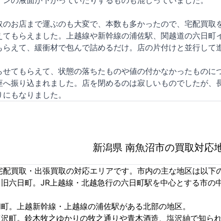
インの液面が下がっていたりするものも混じっていました。
取のお店まで運ぶのも大変で、本数も多かったので、宅配買取を
えてもらえました。上越線や新幹線の浦佐駅、関越道の六日町
もらえて、緩衝材で包んで詰めるだけ。店の片付けと並行して
らせてもらえて、状態の落ちたものや値の付かなかったものに
座へ振り込まれました。店を閉めるのは寂しいものでしたが、
りにもなりました。
新潟県 南魚沼市の買取対応
宅配買取・出張買取の対応エリアです。市内の主な地区は以下
：旧六日町。JR上越線・北越急行の六日町駅を中心とする市
和町。上越新幹線・上越線の浦佐駅がある北部の地区。
旧塩沢町。鈴木牧之ゆかりの牧之通りや青木酒造、塩沢紬で知ら